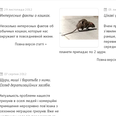
29 листопада 2012
05 л
Интересные факты о кошках.
Цікаві
Несколько интересных фактов об
Вчені 
обычных кошках, которые нас
з'явили
окружают в повседневной жизни.
раніше,
перевищ
Повна версія статті
середн
планети припадає по 2 щури.
Повна версія
07 серпня 2012
Щури, миші і боротьба з ними.
Огляд дератизаційних засобів.
Актуальність проблеми нашестя
гризунів в оселі людей і комерційні
приміщення нерозривно пов'язана з
сезонною міграцією гризунів. Вже не