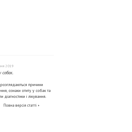
чня 2019
 собак.
і розглядаються причини
ння, ознаки отиту у собак та
и діагностики і лікування.
Повна версія статті