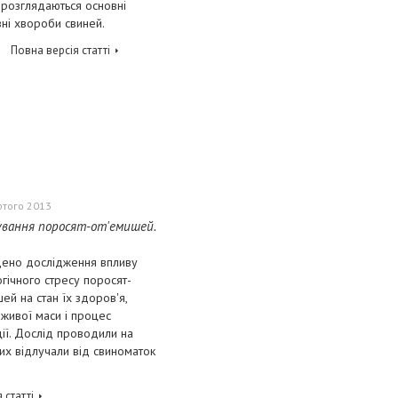
і розглядаються основні
ні хвороби свиней.
Повна версія статті
ютого 2013
вання поросят-от'емишей.
ено дослідження впливу
гічного стресу поросят-
ей на стан їх здоров'я,
 живої маси і процес
ії. Дослід проводили на
ких відлучали від свиноматок
 статті