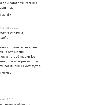
ядом патологічних змін з
астин тіла.
 статті
истопада 2012
вання кроликів-
ратів.
ння кроликів-акселератів
ся на оптимізації
лення потреб тварин. Це
дить до прискорення росту
і, поліпшенню якості хутра.
 статті
равня 2016
ль розповсюдження