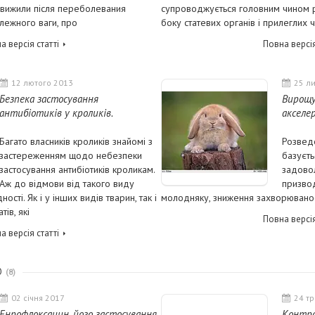
 вижили після переболевания
супроводжується головним чином р
лежного ваги, про
боку статевих органів і прилеглих ч
а версія статті
Повна версія
12 лютого 2013
25 л
Безпека застосування
Вирощу
антибіотиків у кроликів.
акселе
Багато власників кроликів знайомі з
Розведе
застереженням щодо небезпеки
базуєть
застосування антибіотиків кроликам.
задово
Аж до відмови від такого виду
призво
ості. Як і у інших видів тварин, так і
молодняку, зниження захворюваност
ів, які
Повна версія
а версія статті
О
8
02 січня 2017
24 т
Енрофлоксацин, його застосування
Контро