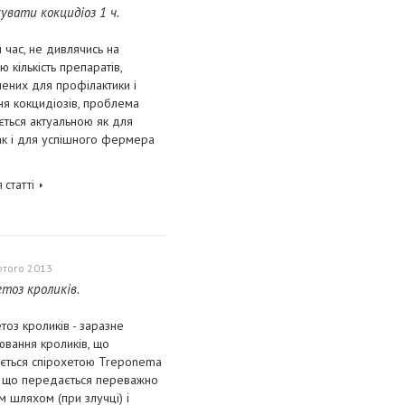
увати кокцидіоз 1 ч.
 час, не дивлячись на
ю кількість препаратів,
ених для профілактики і
ня кокцидіозів, проблема
ться актуальною як для
так і для успішного фермера
 статті
ютого 2013
етоз кроликів.
тоз кроликів - заразне
ювання кроликів, що
ається спірохетою Treponema
i, що передається переважно
м шляхом (при злучці) і