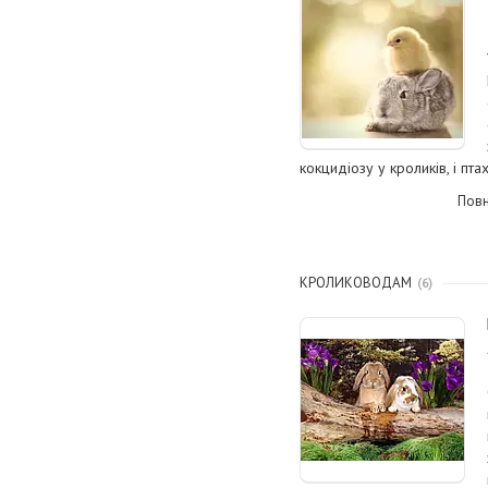
кокцидіозу у кроликів, і п
Повн
КРОЛИКОВОДАМ
6