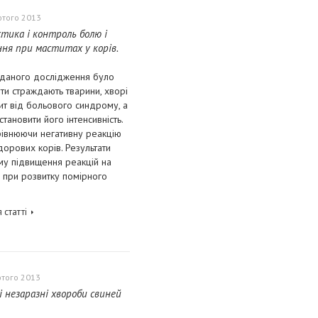
ютого 2013
стика і контроль болю і
ння при маститах у корів.
даного дослідження було
ти страждають тварини, хворі
ит від больового синдрому, а
становити його інтенсивність.
рівнюючи негативну реакцію
дорових корів. Результати
му підвищення реакцій на
ь при розвитку помірного
 статті
ютого 2013
і незаразні хвороби свиней