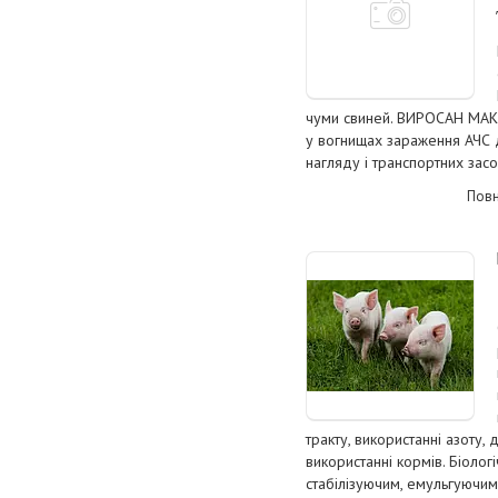
чуми свиней. ВИРОСАН МАК
у вогнищах зараження АЧС 
нагляду і транспортних засо
Повн
тракту, використанні азоту, 
використанні кормів. Біолог
стабілізуючим, емульгуючим