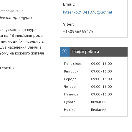
истопада 2012
lytsenko29041976@ukr.net
 факти про щурах.
припускають що щури
+380956665475
ся на 48 мільйонів років
 ніж люди. Їх чисельність
ує населення Землі, в
Графік роботи
ьому на кожного жителя
Понеділок
09:00
16:00
 статті
Вівторок
09:00
16:00
Середа
09:00
16:00
Четвер
09:00
16:00
Пʼятниця
09:00
16:00
Субота
Вихідний
Неділя
Вихідний