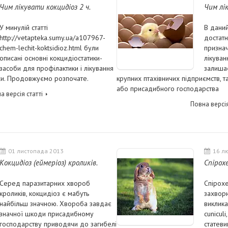
Чим лікувати кокцидіоз 2 ч.
Чим лік
У минулій статті
В даний
http://vetapteka.sumy.ua/a107967-
достатн
chem-lechit-koktsidioz.html були
признач
описані основні кокцидіостатики-
лікуван
засоби для профілактики і лікування
залишає
тахи. Продовжуємо розпочате.
крупних птахівничих підприємств, 
або присадибного господарства
а версія статті
Повна версія
01 листопада 2013
16 л
Кокцидіоз (еймеріоз) кроликів.
Спірох
Серед паразитарних хвороб
Спірохе
кроликів, кокцидіоз є мабуть
захвор
найбільш значною. Хвороба завдає
виклик
значної шкоди присадибному
cunicul
господарству приводячи до загибелі
статеви