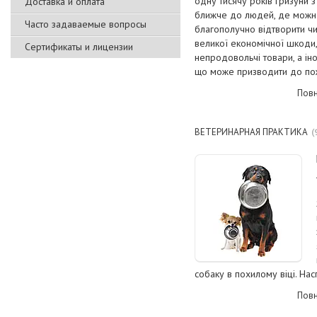
одну тисячу років гризуни 
Доставка и оплата
ближче до людей, де можна з
Часто задаваемые вопросы
благополучно відтворити ч
великої економічної шкоди,
Сертификаты и лицензии
непродовольчі товари, а і
що може призводити до по
Повн
ВЕТЕРИНАРНАЯ ПРАКТИКА
собаку в похилому віці. Нас
Повн