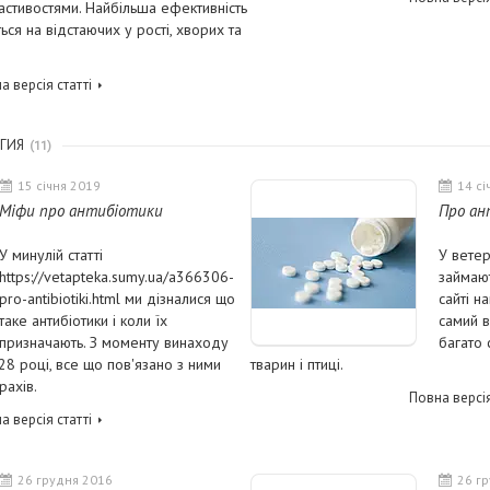
астивостями. Найбільша ефективність
ься на відстаючих у рості, хворих та
а версія статті
ГИЯ
11
15 січня 2019
14 сі
Міфи про антибіотики
Про ан
У минулій статті
У ветер
https://vetapteka.sumy.ua/a366306-
займают
pro-antibiotiki.html ми дізналися що
сайті н
таке антибіотики і коли їх
самий в
призначають. З моменту винаходу
багато 
928 році, все що пов'язано з ними
тварин і птиці.
рахів.
Повна версія
а версія статті
26 грудня 2016
26 г