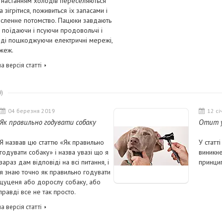
з настанням холодів переселяються
ігрітися, поживиться їх запасами і
исленне потомство. Пацюки завдають
 поїдаючи і псуючи продовольчі і
ноді пошкоджуючи електричні мережі,
жеж.
а версія статті
9
04 березня 2019
12 сі
Як правильно годувати собаку
Отит у
Я назвав цю статтю «Як правильно
У статт
годувати собаку» і назва увазі що я
виникне
зараз дам відповіді на всі питання, і
принцип
я знаю точно як правильно годувати
цуценя або дорослу собаку, або
правді все не так просто.
а версія статті