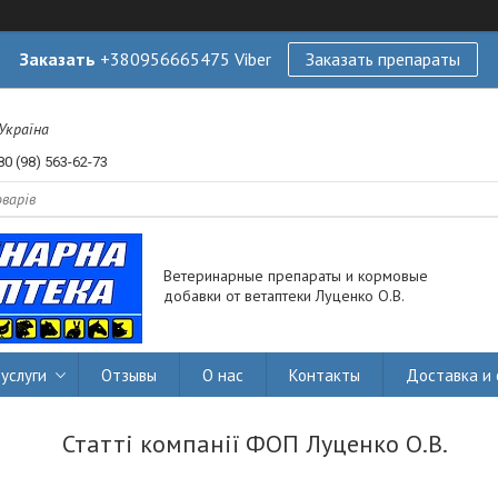
Заказать
+380956665475 Viber
Заказать препараты
 Україна
80 (98) 563-62-73
Ветеринарные препараты и кормовые
добавки от ветаптеки Луценко О.В.
услуги
Отзывы
О нас
Контакты
Доставка и 
Статті компанії ФОП Луценко О.В.