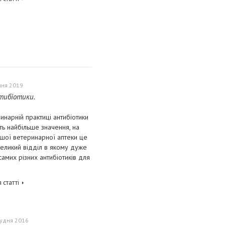
чня 2019
тибіотики.
инарній практиці антибіотики
ь найбільше значення, на
ашої ветеринарної аптеки це
еликий відділ в якому дуже
самих різних антибіотиків для
 статті
рудня 2016