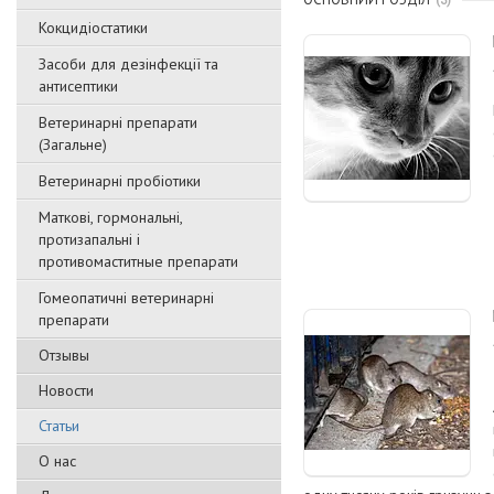
3
Кокцидіостатики
Засоби для дезінфекції та
антисептики
Ветеринарні препарати
(Загальне)
Ветеринарні пробіотики
Маткові, гормональні,
протизапальні і
противомаститные препарати
Гомеопатичні ветеринарні
препарати
Отзывы
Новости
Статьи
О нас