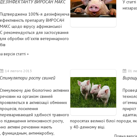
ДЕЗІНФЕКТАНТУ ВИРОСАН МАКС
У статт
незараз
Підтверджена 100%-я дезінфікуюча
ефективність препарату ВИРОСАН
МАКС щодо вірусу африканської
С рекомендується для застосування
для обробки об'єктів ветеринарного
бів
а версія статті
14 лютого 2013
01 л
Стимулятори росту свиней
Вирощу
Стимулюючу дію біологічно активних
Провед
речовин на організм свиней
техноло
проявляється в активізації обмінних
от'емиш
процесів, посилення
приріст
переваривающей здібності травного
адаптац
до підвищення інтенсивності росту,
поросятах великої білої породи, я
ічно активні речовини мають
у 40-денному віці.
, фуницидным, антимікробну,
Повна версія