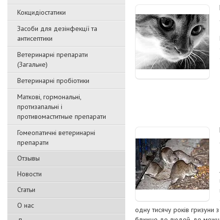
Кокцидіостатики
Засоби для дезінфекції та
антисептики
Ветеринарні препарати
(Загальне)
Ветеринарні пробіотики
Маткові, гормональні,
протизапальні і
противомаститные препарати
Гомеопатичні ветеринарні
препарати
Отзывы
Новости
Статьи
О нас
одну тисячу років гризуни 
ближче до людей, де можна з