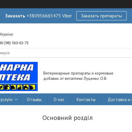
Заказать
+380956665475 Viber
Заказать препараты
 Україна
80 (98) 563-62-73
Ветеринарные препараты и кормовые
добавки от ветаптеки Луценко О.В.
услуги
Отзывы
О нас
Контакты
Доставка и 
Основний розділ