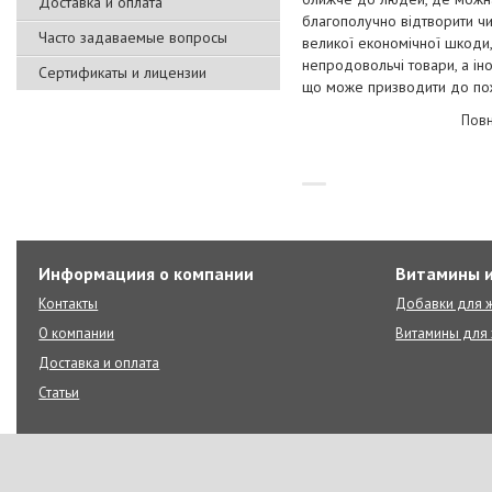
Доставка и оплата
благополучно відтворити ч
Часто задаваемые вопросы
великої економічної шкоди,
непродовольчі товари, а і
Сертификаты и лицензии
що може призводити до по
Повн
Информациия о компании
Витамины и
Контакты
Добавки для ж
О компании
Витамины для 
Доставка и оплата
Статьи