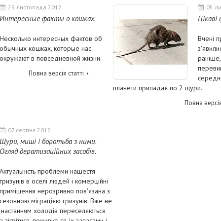
29 листопада 2012
05 л
Интересные факты о кошках.
Цікаві
Несколько интересных фактов об
Вчені 
обычных кошках, которые нас
з'явили
окружают в повседневной жизни.
раніше,
перевищ
Повна версія статті
середн
планети припадає по 2 щури.
Повна версія
07 серпня 2012
Щури, миші і боротьба з ними.
Огляд дератизаційних засобів.
Актуальність проблеми нашестя
гризунів в оселі людей і комерційні
приміщення нерозривно пов'язана з
сезонною міграцією гризунів. Вже не
з настанням холодів переселяються
ігрітися, поживиться їх запасами і