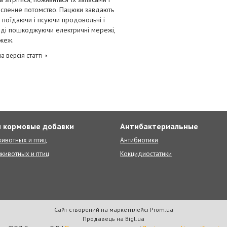
исленне потомство. Пацюки завдають
 поїдаючи і псуючи продовольчі і
ноді пошкоджуючи електричні мережі,
жеж.
а версія статті
 кормовые добавки
Антибактериальные
ивотных и птиц
Антибиотики
животных и птиц
Кокцидиостатики
Сайт створений на маркетплейсі
Prom.ua
Продавець на Bigl.ua