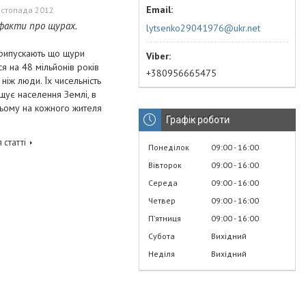
истопада 2012
 факти про щурах.
lytsenko29041976@ukr.net
припускають що щури
ся на 48 мільйонів років
+380956665475
 ніж люди. Їх чисельність
ує населення Землі, в
ьому на кожного жителя
Графік роботи
 статті
Понеділок
09:00
16:00
Вівторок
09:00
16:00
Середа
09:00
16:00
Четвер
09:00
16:00
Пʼятниця
09:00
16:00
Субота
Вихідний
Неділя
Вихідний