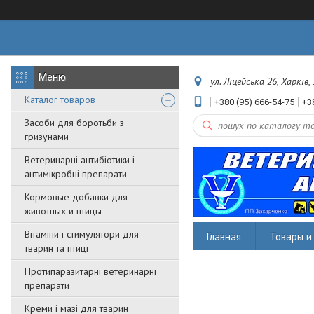
ул. Ліцейська 26, Харків,
Каталог товаров
+380 (95) 666-54-75
+3
Засоби для боротьби з
гризунами
Ветеринарні антибіотики і
антимікробні препарати
Кормовые добавки для
животных и птицы
Вітаміни і стимулятори для
Главная
Товары и 
тварин та птиці
Протипаразитарні ветеринарні
препарати
Креми і мазі для тварин