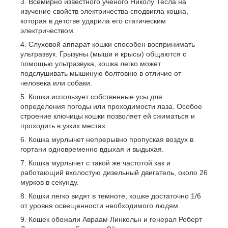
Всемирно известного ученого Николу Тесла на
изучение свойств электричества сподвигла кошка,
которая в детстве ударила его статическим
электричеством.
Слуховой аппарат кошки способен воспринимать
ультразвук. Грызуны (мыши и крысы) общаются с
помощью ультразвука, кошка легко может
подслушивать мышиную болтовню в отличие от
человека или собаки.
Кошки использует собственные усы для
определения погоды или проходимости лаза. Особое
строение ключицы кошки позволяет ей сжиматься и
проходить в узких местах.
Кошка мурлычет непрерывно пропуская воздух в
гортани одновременно вдыхая и выдыхая.
Кошка мурлычет с такой же частотой как и
работающий вхолостую дизельный двигатель, около 26
мурков в секунду.
Кошки легко видят в темноте, кошке достаточно 1/6
от уровня освещенности необходимого людям.
Кошек обожали Авраам Линкольн и генерал Роберт