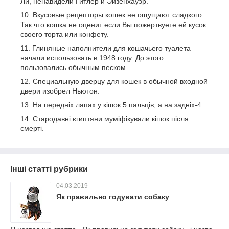
Ли, ненавидели Гитлер и Эйзенхауэр.
Вкусовые рецепторы кошек не ощущают сладкого.
Так что кошка не оценит если Вы пожертвуете ей кусок
своего торта или конфету.
Глиняные наполнители для кошачьего туалета
начали использовать в 1948 году. До этого
пользовались обычным песком.
Специальную дверцу для кошек в обычной входной
двери изобрел Ньютон.
На передніх лапах у кішок 5 пальців, а на задніх-4.
Стародавні єгиптяни муміфікували кішок після
смерті.
Інші статті рубрики
04.03.2019
Як правильно годувати собаку