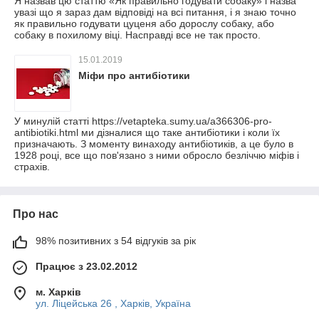
Я назвав цю статтю «Як правильно годувати собаку» і назва
увазі що я зараз дам відповіді на всі питання, і я знаю точно
як правильно годувати цуценя або дорослу собаку, або
собаку в похилому віці. Насправді все не так просто.
15.01.2019
Міфи про антибіотики
У минулій статті https://vetapteka.sumy.ua/a366306-pro-
antibiotiki.html ми дізналися що таке антибіотики і коли їх
призначають. З моменту винаходу антибіотиків, а це було в
1928 році, все що пов'язано з ними обросло безліччю міфів і
страхів.
Про нас
98% позитивних з 54 відгуків за рік
Працює з 23.02.2012
м. Харків
ул. Ліцейська 26 , Харків, Україна