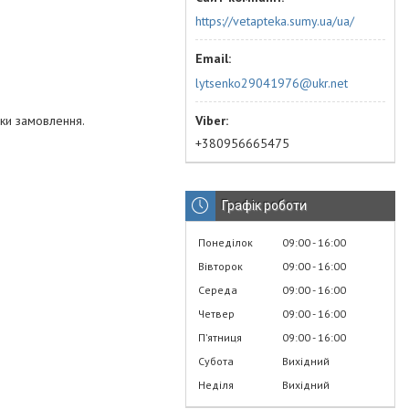
https://vetapteka.sumy.ua/ua/
lytsenko29041976@ukr.net
вки замовлення.
+380956665475
Графік роботи
Понеділок
09:00
16:00
Вівторок
09:00
16:00
Середа
09:00
16:00
Четвер
09:00
16:00
Пʼятниця
09:00
16:00
Субота
Вихідний
Неділя
Вихідний