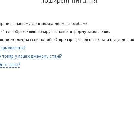
Поширені питання
арати на нашому сайті можна двома способами:
ити" під зображенням товару і заповнити форму замовлення.
м номером, назвати потрібний препарат, кількість і вказати місце доста
 замовлення?
 товар у пошкодженому стані?
 доставка?