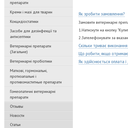
препарати
Креми і мазі для тварин
Як зробити замовлення?
Кокцидіостатики
Замовити ветеринарні преп
1.Натиснути на кнопку "Куп
Засоби для дезінфекції та
антисептики
2.Зателефонувати за вказани
Скільки триває виконання
Ветеринарні препарати
(Загальне)
Що робити, якщо отримаю
Ветеринарні пробіотики
Як здійснюється оплата і
Маткові, гормональні,
протизапальні і
противомаститные препарати
Гомеопатичні ветеринарні
препарати
Отзывы
Новости
Статьи