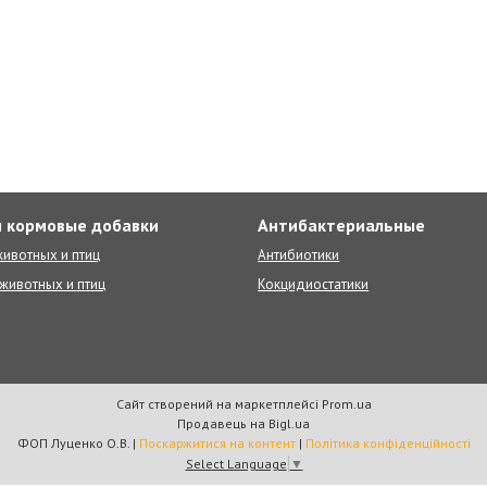
 кормовые добавки
Антибактериальные
ивотных и птиц
Антибиотики
животных и птиц
Кокцидиостатики
Сайт створений на маркетплейсі
Prom.ua
Продавець на Bigl.ua
ФОП Луценко О.В. |
Поскаржитися на контент
|
Політика конфіденційності
Select Language
▼