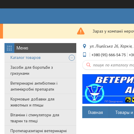
Зараз у компанії нер
ул. Ліцейська 26, Харків,
+380 (95) 666-54-75
+3
Каталог товаров
Засоби для боротьби з
гризунами
Ветеринарні антибіотики і
антимікробні препарати
Кормовые добавки для
животных и птицы
Главная
Товары и 
Вітаміни і стимулятори для
тварин та птиці
Протипаразитарні ветеринарні