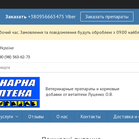
Заказать
+380956665475 Viber
Заказать препараты
обочий час. Замовлення та повідомлення будуть оброблені з 09:00 найбл
 Україна
80 (98) 563-62-73
Ветеринарные препараты и кормовые
добавки от ветаптеки Луценко О.В.
услуги
Отзывы
О нас
Контакты
Доставка и 