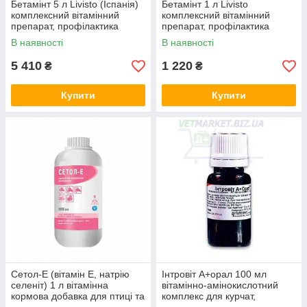
Бетамінт 5 л Livisto (Іспанія)
Бетамінт 1 л Livisto
комплексний вітамінний
комплексний вітамінний
препарат, профілактика
препарат, профілактика
теплового та транспортного
теплового і транспортного
В наявності
В наявності
стресу
стресу
5 410
1 220
₴
₴
Купити
Купити
Сетол-Е (вітамін Е, натрію
Інтровіт А+орал 100 мл
селеніт) 1 л вітамінна
вітамінно-амінокислотний
кормова добавка для птиці та
комплекс для курчат,