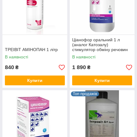
Ціанофор оральний 1 л
(аналог Катозалу)
ТРЕІВІТ АМІНОПАН 1 літр
стимулятор обміну речовин
тварин.
В наявності
В наявності
840
1 890
₴
₴
Купити
Купити
Топ продажів