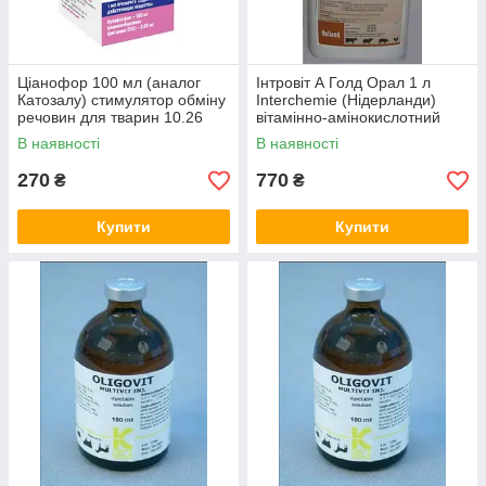
Ціанофор 100 мл (аналог
Інтровіт А Голд Орал 1 л
Катозалу) стимулятор обміну
Interchemie (Нідерланди)
речовин для тварин 10.26
вітамінно-амінокислотний
комплекс
В наявності
В наявності
270
770
₴
₴
Купити
Купити