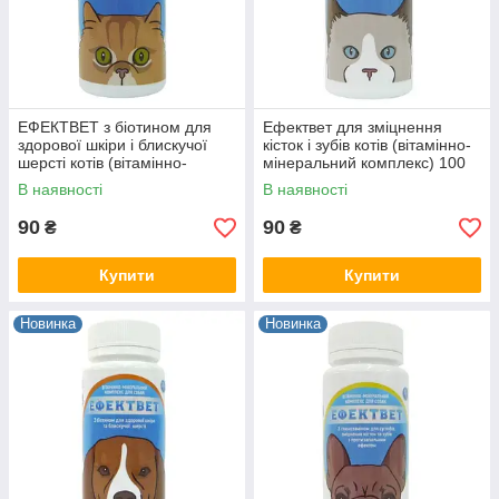
ЕФЕКТВЕТ з біотином для
Ефектвет для зміцнення
здорової шкіри і блискучої
кісток і зубів котів (вітамінно-
шерсті котів (вітамінно-
мінеральний комплекс) 100
мінеральний комплекс) 100
таб.
В наявності
В наявності
таб.
90
90
₴
₴
Купити
Купити
Новинка
Новинка