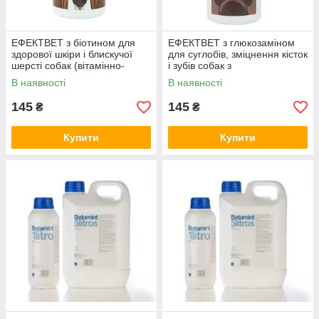
ЕФЕКТВЕТ з біотином для
ЕФЕКТВЕТ з глюкозаміном
здорової шкіри і блискучої
для суглобів, зміцнення кісток
шерсті собак (вітамінно-
і зубів собак з
мінеральний комплекс) 100
протизапальним ефектом
В наявності
В наявності
таб.
100 т.
145
145
₴
₴
Купити
Купити