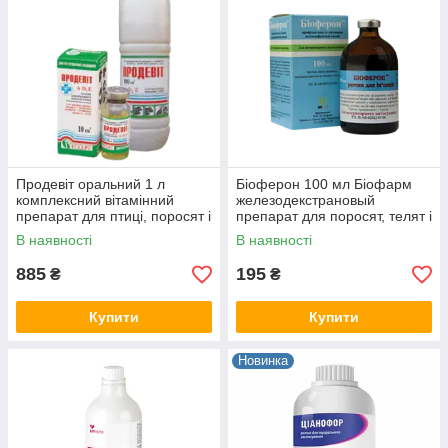
Продевіт оральний 1 л
Біоферон 100 мл Біофарм
комплексний вітамінний
железодекстрановый
препарат для птиці, поросят і
препарат для поросят, телят і
телят
ягнят
В наявності
В наявності
885
195
₴
₴
Купити
Купити
Новинка