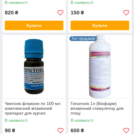
тварин
бройлерів, індиченят
В наявності
В наявності
820
150
₴
₴
Купити
Купити
Топ продажів
Чиктонік флакони по 100 мл
Гепатонік 1л (Біофарм)
комплексний вітамінний
вітамінний стимулятор для
препарат для курчат,
птиці
бройлерів та індичат
В наявності
В наявності
90
600
₴
₴