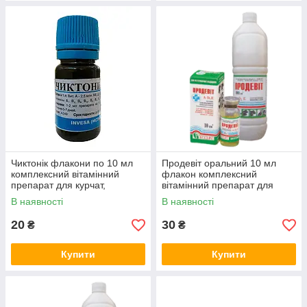
Чиктонік флакони по 10 мл
Продевіт оральний 10 мл
комплексний вітамінний
флакон комплексний
препарат для курчат,
вітамінний препарат для
бройлерів та індичат
птиці
В наявності
В наявності
20
30
₴
₴
Купити
Купити