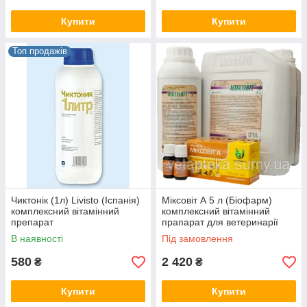
Купити
Купити
Топ продажів
Чиктонік (1л) Livisto (Іспанія)
Міксовіт А 5 л (Біофарм)
комплексний вітамінний
комплексний вітамінний
препарат
прапарат для ветеринарії
В наявності
Під замовлення
580
2 420
₴
₴
Купити
Купити