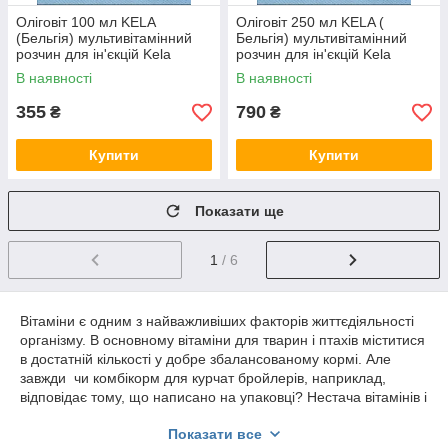
Оліговіт 100 мл KELA
Оліговіт 250 мл KELA (
(Бельгія) мультивітамінний
Бельгія) мультивітамінний
розчин для ін'єкцій Kela
розчин для ін'єкцій Kela
(Бельгія)
(Бельгія)
В наявності
В наявності
355
790
₴
₴
Купити
Купити
Показати ще
1
/ 6
Вітаміни є одним з найважливіших факторів життєдіяльності
організму. В основному вітаміни для тварин і птахів міститися
в достатній кількості у добре збалансованому кормі. Але
завжди чи комбікорм для курчат бройлерів, наприклад,
відповідає тому, що написано на упаковці? Нестача вітамінів і
мікроелементів в раціоні призводить до погіршення
Показати все
показників продуктивності, затримці росту та розвитку