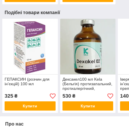
Подібні товари компанії
ГЕПАКСИН (розчин для
Дексакел100 мл Kela
Івер
ін’єкцій) 100 мл
(Бельгія) протизапальний,
ін'є
протиалергічний,
преп
антистресовий препарат
і клі
325
530
140
₴
₴
Купити
Купити
Про нас