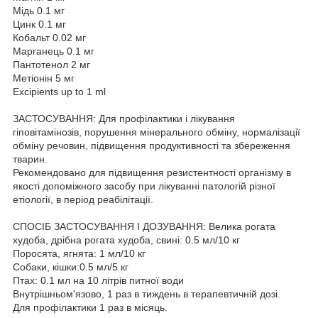
Мідь 0.1 мг
Цинк 0.1 мг
Кобальт 0.02 мг
Марганець 0.1 мг
Пантотенол 2 мг
Метіонін 5 мг
Excipients up to 1 ml
ЗАСТОСУВАННЯ: Для профілактики і лікування
гіповітамінозів, порушення мінерального обміну, нормалізації
обміну речовин, підвищення продуктивності та збереження
тварин.
Рекомендовано для підвищення резистентності організму в
якості допоміжного засобу при лікуванні патологій різної
етіології, в період реабілітації.
СПОСІБ ЗАСТОСУВАННЯ І ДОЗУВАННЯ: Велика рогата
худоба, дрібна рогата худоба, свині: 0.5 мл/10 кг
Поросята, ягнята: 1 мл/10 кг
Собаки, кішки:0.5 мл/5 кг
Птах: 0.1 мл на 10 літрів питної води
Внутрішньом'язово, 1 раз в тиждень в терапевтичній дозі.
Для профілактики 1 раз в місяць.