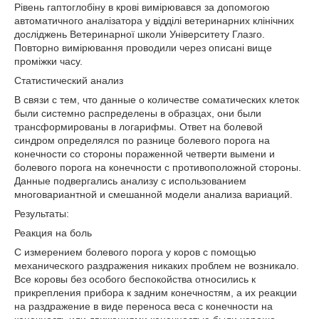
Рівень гаптоглобіну в крові вимірювався за допомогою
автоматичного аналізатора у відділі ветеринарних клінічних
досліджень Ветеринарної школи Університету Глазго.
Повторно вимірювання проводили через описані вище
проміжки часу.
Статистический анализ
В связи с тем, что данные о количестве соматических клеток
были системно распределены в образцах, они были
трансформированы в логарифмы. Ответ на болевой
синдром определялся по разнице болевого порога на
конечности со стороны пораженной четверти вымени и
болевого порога на конечности с противоположной стороны.
Данные подвергались анализу с использованием
многовариантной и смешанной модели анализа вариаций.
Результаты:
Реакция на боль
С измерением болевого порога у коров с помощью
механического раздражения никаких проблем не возникало.
Все коровы без особого беспокойства относились к
прикрепления прибора к задним конечностям, а их реакции
на раздражение в виде переноса веса с конечности на