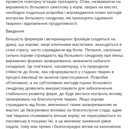
провести повторну ін'єкцію препарату. Отже, незважаючи на
вираженість больового симптому у корів, хворих на мастит,
необхідна подальша розробка і впровадження нових методів
контролю больового синдрому, які прискорять одужання
тварини і відновлення продуктивності.
Введення
Більшість фермерів і ветеринарних фахівців сходяться на
думці, що корови, хворі клінічними маститами, знаходяться в
стані стресу, часто страждаючи від болю. Питання, наскільки
сильно корови страждають від больового синдрому при менш
виражених формах захворювання, визначити набагато
складніше. Це пов'язано, насамперед, з їх природною
стійкістю до болю, яка сформувалася у стадних тварин в
процесі еволюції як захисне пристосування. Розробка
об'єктивних, а не суб'єктивних методів оцінки больового
синдрому дозволить використовувати для забезпечення
стабільного розвитку ферм, де буде вестися контроль впливу
захворювань на благополуччя тварин. Якщо корови
страждають від болю, викликаної таким захворюванням як
мастит, це безсумнівно впливає на благополуччя стада, адже
такі тварини споживають менше корму, не пересуваються по
пасовиську в пошуках їжі, а це викликає зниження рівня
надоїв, тому має пряме і безпосереднє вплив на економічне