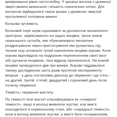
вимірювання рівня гаптоглобіну. У зразках молока з ураженої
чверті вимені визначали і кількість соматичних клітин. Для
контролю відбиралися також зразки з уражених чвертей
протилежної половини вимені.
Больова чутливість
Больовий поріг корів оцінювався за допомогою механічного
пристрою, зафіксованого на задніх кінцівок, трохи нижче
скакального суглоба, яке обумовлювало механічне
роздратування через пристосування яке рухаючись під
тиском газу штовхало тупий наконечник кінцівки корови. Коли
корова відповідала на подразник перенесенням своєї ваги
або рухаючи кінцівкою, тиск відразу припинялося. На кожній
кінцівки проводилося два-три виміри. Корови піддавалися
такому дослідженню шість разів протягом експерименту:
вперше - у день постановки діагнозу до лікування і ще п'ять -
на другий, третій, п'ятий, двадцятий і сороковий день після
початку лікування.
Тяжкість і лікування маститу
По тяжкості течії мастит класифікувався як «помірної
тяжкості», якщо в молоці виявляли згустки, але вим'я
знаходилося в нормальному стані, або «середньої тяжкості»,
коли в молоці виявляли згустки, а вим'я було почервонілим,