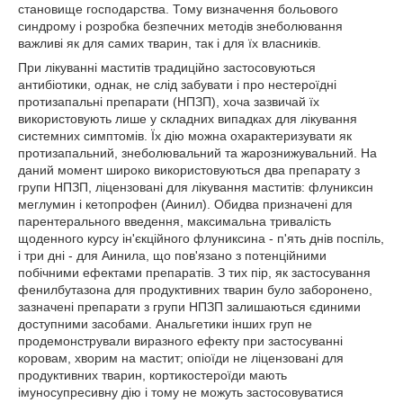
становище господарства. Тому визначення больового
синдрому і розробка безпечних методів знеболювання
важливі як для самих тварин, так і для їх власників.
При лікуванні маститів традиційно застосовуються
антибіотики, однак, не слід забувати і про нестероїдні
протизапальні препарати (НПЗП), хоча зазвичай їх
використовують лише у складних випадках для лікування
системних симптомів. Їх дію можна охарактеризувати як
протизапальний, знеболювальний та жарознижувальний. На
даний момент широко використовуються два препарату з
групи НПЗП, ліцензовані для лікування маститів: флуниксин
меглумин і кетопрофен (Аинил). Обидва призначені для
парентерального введення, максимальна тривалість
щоденного курсу ін'єкційного флуниксина - п'ять днів поспіль,
і три дні - для Аинила, що пов'язано з потенційними
побічними ефектами препаратів. З тих пір, як застосування
фенилбутазона для продуктивних тварин було заборонено,
зазначені препарати з групи НПЗП залишаються єдиними
доступними засобами. Анальгетики інших груп не
продемонстрували виразного ефекту при застосуванні
коровам, хворим на мастит; опіоїди не ліцензовані для
продуктивних тварин, кортикостероїди мають
імуносупресивну дію і тому не можуть застосовуватися