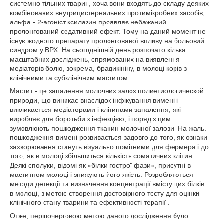
системно тільних тварин, хоча вони входять до складу деяких
комбінованих внутрицистернальних протимікробних засобів,
альфа - 2-агоніст ксилазин проявляє небажаний
пролонгований седативний ефект. Тому на даний момент не
існує жодного препарату пролонгованої впливу на больовий
синдром у ВРХ. На сьогоднішній день розпочато кілька
масштабних досліджень, спрямованих на виявлення
медіаторів болю, зокрема, брадикініну, в молоці корів з
клінічними та субклінічним маститом.
Мастит - це запалення молочних залоз полиетиологической
природи, що виникає внаслідок інфікування вимені і
викликається медіаторами і клітинами запалення, які
виробляє для боротьби з інфекцією, і поряд з цим
зумовлюють пошкодження тканин молочної залози. На жаль,
пошкодження вимені розвивається задовго до того, як ознаки
захворювання стануть візуально помітними для фермера і до
того, як в молоці збільшиться кількість соматичних клітин.
Деякі сполуки, відомі як «білки гострої фази», присутні в
маститном молоці і знижують його якість. Розробляються
методи детекції та визначення концентрації вмісту цих білків
в молоці, з метою створення достовірного тесту для оцінки
клінічного стану тварини та ефективності терапії .
Отже, першочерговою метою даного дослідження було