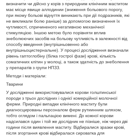
визначити чи дійсно у корів з природним клінічним маститом
має місце явище аллодинии (зниження больового порогу,
при якому больові відчуття виникають при дії подразників, які
не викликали болю раніше) за допомогою визначення їх
чутливості, спричиненого негативною механічної
стимуляцією. Іншою метою було порівняти вплив
знеболюючих засобів на больову чутливість в залежності від
способу введення (внутрішньовенно або
внутрішньоцистернальне). У процесі дослідження визначали
рівень гаптоглобіну (білка гострої фази) крові, кількість
соматичних клітин у молоці, а також здатність до знеболення
у препаратів з групи НПЗЗ.
Методи і матеріали:
Тварини
У дослідженні використовувалися корови голштинської
породи з трьох дослідних і однієї комерційної молочної
ферми. Природні випадки клінічного маститу були
диагносцированы персоналом ферм рутиинним шляхом,
тобто оглядом і пальпацією вимені. До кожної корови
надсилався один і той же дослідник не пізніше, ніж через дві
години після виявлення маститу. Відбиралися зразки крові,
після згортання крові відбиралася сироватка для