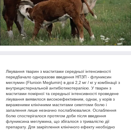
Лікування тварин з маститами середньої інтенсивності
передбачало одноразове введення НПЗП - флуниксин
меглумин (Flunixin Meglumin) в дозі 2,2 мг / кг у комбінації з
внутрицистернальной антибіотикотерапією. У тварин з
маститами помірної та середньої інтенсивності проведене
лікування виявилося високоефективним, однак, у корів з
вираженими клінічними маститами симптоми болю і
запалення лише незначно послаблювалися. Ослаблення
болю спостерігалося протягом доби після введення
флуниксина меглумина, що збігалося з тривалістю дії
препарату. Для закріплення клінічного ефекту необхідно