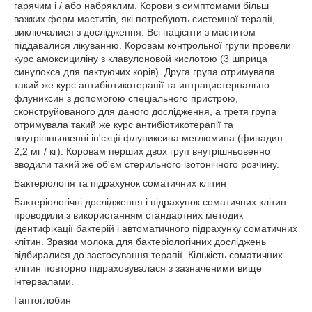
гарячим і / або набряклим. Корови з симптомами більш
важких форм маститів, які потребують системної терапії,
виключалися з дослідження. Всі пацієнти з маститом
піддавалися лікуванню. Коровам контрольної групи провели
курс амоксициліну з клавулоновой кислотою (3 шприца
синулокса для лактуючих корів). Друга група отримувала
такий же курс антибіотикотерапії та интрацистернально
флуниксин з допомогою спеціального пристрою,
сконструйованого для даного дослідження, а третя група
отримувала такий же курс антибіотикотерапії та
внутрішньовенні ін'єкції флуниксина меглюмина (финадин
2,2 мг / кг). Коровам перших двох груп внутрішньовенно
вводили такий же об'єм стерильного ізотонічного розчину.
Бактеріологія та підрахунок соматичних клітин
Бактеріологічні дослідження і підрахунок соматичних клітин
проводили з використанням стандартних методик
ідентифікації бактерій і автоматичного підрахунку соматичних
клітин. Зразки молока для бактеріологічних досліджень
відбиралися до застосування терапії. Кількість соматичних
клітин повторно підраховувалася з зазначеними вище
інтервалами.
Гаптоглобин