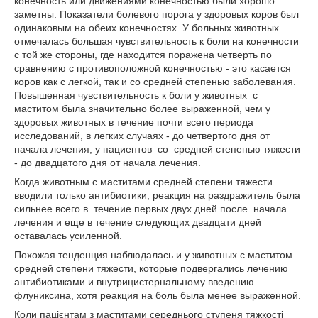
конечность или движениями конечностью были хорошо
заметны. Показатели болевого порога у здоровых коров был
одинаковым на обеих конечностях. У больных животных
отмечалась большая чувствительность к боли на конечности
с той же стороны, где находится поражена четверть по
сравнению с противоположной конечностью - это касается
коров как с легкой, так и со средней степенью заболевания.
Повышенная чувствительность к боли у животных с
маститом была значительно более выраженной, чем у
здоровых животных в течение почти всего периода
исследований, в легких случаях - до четвертого дня от
начала лечения, у пациентов со средней степенью тяжести
- до двадцатого дня от начала лечения.
Когда животным с маститами средней степени тяжести
вводили только антибиотики, реакция на раздражитель была
сильнее всего в течение первых двух дней после начала
лечения и еще в течение следующих двадцати дней
оставалась усиленной.
Похожая тенденция наблюдалась и у животных с маститом
средней степени тяжести, которыe подвергались лечению
антибиотиками и внутрицистернальному введению
флуниксина, хотя реакция на боль была менее выраженной.
Коли пацієнтам з маститами середнього ступеня тяжкості