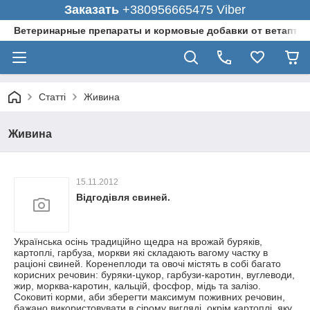
Заказать
+380956665475 Viber
Ветеринарные препараты и кормовые добавки от ветаптеки
Статті
Живина
Живина
15.11.2012
Відгодівля свиней.
Українська осінь традиційно щедра на врожай буряків,
картоплі, гарбуза, моркви які складають вагому частку в
раціоні свиней. Коренеплоди та овочі містять в собі багато
корисних речовин: буряки-цукор, гарбузи-каротин, вуглеводи,
жир, морква-каротин, кальцій, фосфор, мідь та залізо.
Соковиті корми, аби зберегти максимум поживних речовин,
бажано використовувати в сірому вигляді, окрім картоплі, яку