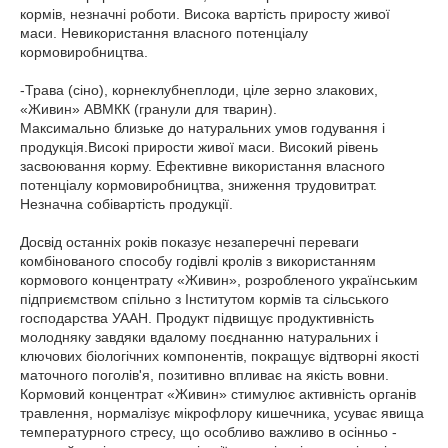
кормів, незначні роботи. Висока вартість приросту живої
маси. Невикористання власного потенціалу
кормовиробництва.
-Трава (сіно), корнеклубнеплоди, ціле зерно злакових,
«Живин» АВМКК (гранули для тварин).
Максимально близьке до натуральних умов годування і
продукція.Високі прирости живої маси. Високий рівень
засвоювання корму. Ефективне використання власного
потенціалу кормовиробництва, зниження трудовитрат.
Незначна собівартість продукції.
Досвід останніх років показує незаперечні переваги
комбінованого способу годівлі кролів з використанням
кормового концентрату «Живин», розробленого українським
підприємством спільно з Інститутом кормів та сільського
господарства УААН. Продукт підвищує продуктивність
молодняку завдяки вдалому поєднанню натуральних і
ключових біологічних компонентів, покращує відтворні якості
маточного поголів'я, позитивно впливає на якість вовни.
Кормовий концентрат «Живин» стимулює активність органів
травлення, нормалізує мікрофлору кишечника, усуває явища
температурного стресу, що особливо важливо в осінньо -