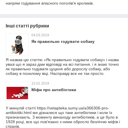
напрям годування власного поголів'я кроликів.
Інші статті рубрики
04.03.2019
Як правильно годувати собаку
Я назвав цю статтю «Як правильно годувати собаку» і назва
увазі що я зараз дам відповіді на всі питання, і я знаю точно
як правильно годувати цуценя або дорослу собаку, або
собаку в похилому віці. Насправді все не так просто.
15.01.2019
Міфи про антибіотики
У минулій статті https://vetapteka.sumy.ua/a366306-pro-
antibiotiki.html ми дізналися що таке антибіотики і коли їх
призначають. З моменту винаходу антибіотиків, а це було в
1928 році, все що пов'язано з ними обросло безліччю міфів і
страхів.