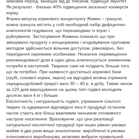
зимовий період, захищає від дії токсинів, підвищує імунітет.
Як результат - близько 40% підвищення загальної конверсія
корму.
Форма випуску кормового концентрату Живин – гранули,
кожна гранула містить у собі необхідний набір дефіцитних
компонентів годування, що перешкоджає їх втрат і
руйнування. Застосування Живины показало що при
змішуванні продукту з концкормами і згодовування груповим
методом здійснюється вільним доступом, рівномірно, без
переїдання окремими особинами. Незначне перевищення
рекомендованої дози в один день компенсується зниженням
потреби в наступний. Тварини самі не поїдають більше того,
що їм потрібно. При наявності достатньої кормової бази
(грубі, соковиті корми, зерно) на відгодівлі можна отримати
середньодобовий приріст ваги 30 – 40 р. в добу. Таким чином
за 120 днів вирощування на цьому типі годівлі молодняк
досягає ваги 4 кг і більше.
Екологічність і натуральність годівлі, утримання сільгосп
тварин та одержання відповідної якості продукції останнім
часом стають все більш важливим чинником споживчого
настрою населення. Враховуючи, що ціна реалізації
натуральної екологічної продукції при інших рівних умовах
майже в два рази вище аналогічною, виробленої в умовах
інтенсивного виробництва, можливо вибрати правильний