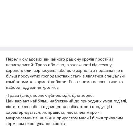
Перелік складових звичайного раціону кролів простий і
невигадливий: Трава або сіно, в залежності від сезону,
коренеплоди, зерносуміші або ціле зерно, а з недавніх пір в
більш просунутих господарствах стали з'являтися спеціальні
комбікорми та кормові добавки. Розглянемо основні типи та
набори годування кроликів:
-Трава (сіно), корнеклубнеплоди, ціле зерно.
Цей варіант найбільш наближений до природних умов годівлі,
він тягне за собою підвищення собівартості продукції і
характеризується, як правило, нестачею мікро - і
макроелементів, низьким приростом маси і більш тривалим
терміном вирощування кролів.