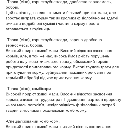
-Трава (сіно), корнеклубнеплоди, дроблена зерносмесь,
бобові.
Цей варіант дозволяє отримати більший приріст маси, але
зростає витрата корму так як кролики фізіологічно не здатні
вживати подрібнені суміші і частина корму просто
втрачається з годівниць.
-Трава (сіно), корнеклубнеплоди, варена дроблена
зерносмесь, бобові.
Високий приріст живої маси. Високий відсоток засвоєння
кормів, але, в той же час, висока ймовірність порушень
роботи шлунково-кишкового тракту, обмежений термін
придатності приготовленого корму. Високі трудовитрати для
приготування корму, руйнування поживних речовин при
термічній обробці під час приготування корму.
-Трава (сіно), комбікорм.
Високий приріст живої маси. Високий відсоток засвоєння
кормів, зниження трудовитрат. Підвищення вартості приросту
живої маси поголів'я, невідповідність фізіологічних потреб
тварин з якісними показниками комбікорму.
-Спеціалізований комбікорм.
Високий приріст живої маси, низький рівень споживання