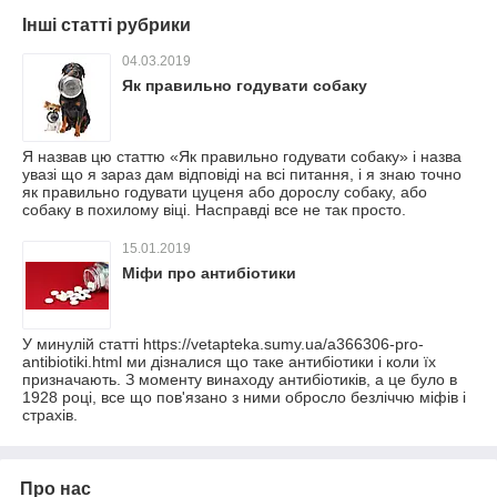
Інші статті рубрики
04.03.2019
Як правильно годувати собаку
Я назвав цю статтю «Як правильно годувати собаку» і назва
увазі що я зараз дам відповіді на всі питання, і я знаю точно
як правильно годувати цуценя або дорослу собаку, або
собаку в похилому віці. Насправді все не так просто.
15.01.2019
Міфи про антибіотики
У минулій статті https://vetapteka.sumy.ua/a366306-pro-
antibiotiki.html ми дізналися що таке антибіотики і коли їх
призначають. З моменту винаходу антибіотиків, а це було в
1928 році, все що пов'язано з ними обросло безліччю міфів і
страхів.
Про нас