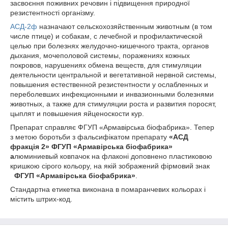
засвоєння поживних речовин і підвищення природної
резистентності організму.
АСД-2ф
назначают сельскохозяйственным животным (в том
числе птице) и собакам, с лечебной и профилактической
целью при болезнях желудочно-кишечного тракта, органов
дыхания, мочеполовой системы, поражениях кожных
покровов, нарушениях обмена веществ, для стимуляции
деятельности центральной и вегетативной нервной системы,
повышения естественной резистентности у ослабленных и
переболевших инфекционными и инвазионными болезнями
животных, а также для стимуляции роста и развития поросят,
цыплят и повышения яйценоскости кур.
Препарат справляє ФГУП «Армавірська біофабрика». Тепер
з метою боротьби з фальсифікатом препарату
«АСД
фракція 2» ФГУП «Армавірська біофабрика»
а
люминиевый ковпачок на флаконі доповнено пластиковою
кришкою сірого кольору, на якій зображений фірмовий знак
ФГУП «Армавірська біофабрика»
.
Стандартна етикетка виконана в помаранчевих кольорах і
містить штрих-код.