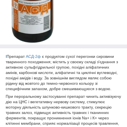
l
Препарат
АСД-2ф
є продуктом сухої перегонки сировини
тваринного походження; містить у своєму складі з'єднання з
активною сульфгідрильної групою, похідні аліфатичних
амінів, карбонові кислоти, аліфатичні та циклічні вуглеводні,
похідні амідів і воду. За зовнішнім виглядом являє собою
рідину від жовтого до темно-червоного кольору зі
специфічним запахом, добре смешивающуюся з водою.
При пероральному застосуванні препарат чинить активізуючу
дію на ЦНС і вегетативну нервову систему, стимулює
моторну діяльність шлунково-кишкового тракту, секрецію
травних залоз, підвищує активність травних і тканинних
ферментів, покращує проникнення іонів Na+ і К+ через
клітинні мембрани, сприяє нормалізації процесів травлення,