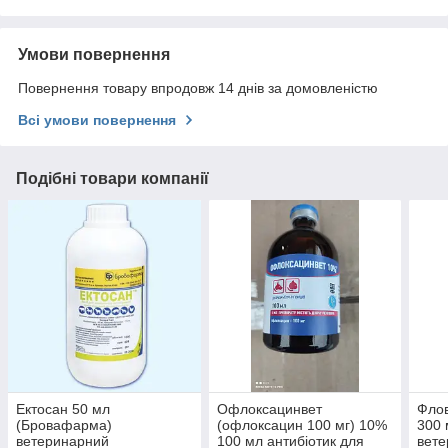
Умови повернення
Повернення товару впродовж 14 днів за домовленістю
Всі умови повернення
Подібні товари компанії
Ектосан 50 мл
Офлоксацинвет
Флов
(Бровафарма)
(офлоксацин 100 мг) 10%
300 
ветеринарний
100 мл антибіотик для
вете