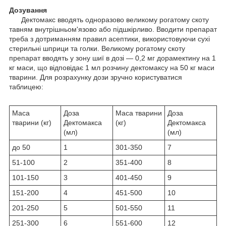
Дозування
Дектомакс вводять одноразово великому рогатому скоту
тавням внутрішньом'язово або підшкірливо. Вводити препарат
треба з дотриманням правил асептики, використовуючи сухі
стерильні шприци та голки. Великому рогатому скоту
препарат вводять у зону шиї в дозі — 0,2 мг дорамектину на 1
кг маси, що відповідає 1 мл розчину дектомаксу на 50 кг маси
тварини. Для розрахунку дози зручно користуватися
таблицею:
Маса
Доза
Маса тварини
Доза
тварини (кг)
Дектомакса
(кг)
Дектомакса
(мл)
(мл)
до 50
1
301-350
7
51-100
2
351-400
8
101-150
3
401-450
9
151-200
4
451-500
10
201-250
5
501-550
11
251-300
6
551-600
12