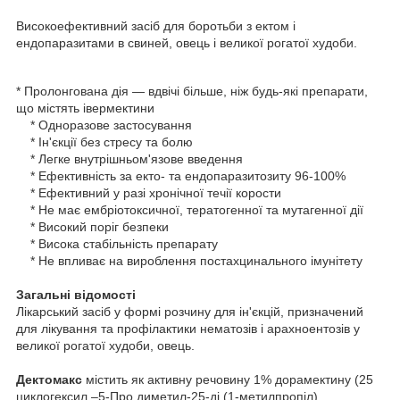
Високоефективний засіб для боротьби з ектом і
ендопаразитами в свиней, овець і великої рогатої худоби.
* Пролонгована дія — вдвічі більше, ніж будь-які препарати,
що містять івермектини
* Одноразове застосування
* Ін'єкції без стресу та болю
* Легке внутрішньом'язове введення
* Ефективність за екто- та ендопаразитозиту 96-100%
* Ефективний у разі хронічної течії корости
* Не має ембріотоксичної, тератогенної та мутагенної дії
* Високий поріг безпеки
* Висока стабільність препарату
* Не впливає на вироблення постахцинального імунітету
Загальні відомості
Лікарський засіб у формі розчину для ін'єкцій, призначений
для лікування та профілактики нематозів і арахноентозів у
великої рогатої худоби, овець.
Дектомакс
містить як активну речовину 1% дорамектину (25
циклогексил –5-Про диметил-25-ді (1-метилпропіл)