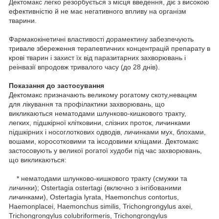
Дектомакс легко резорбується з місця введення, діє з високою
ефективністю й не має негативного впливу на організм
тварини.
Фармакокінетичні властивості дорамектину забезпечують
тривале збереження терапевтичних концентрацій препарату в
крові тварин і захист їх від паразитарних захворювань і
реінвазії впродовж тривалого часу (до 28 днів).
Показання до застосування
Дектомакс призначають великому рогатому скоту,невацям
для лікування та профілактики захворювань, що
викликаються нематодами шлунково-кишкового тракту,
легких, підшкірної клітковини, слізних проток, личинками
підшкірних і носоглоткових одводів, личинками мух, блохами,
вошами, коросотковими та іксодовими кліщами. Дектомакс
застосовують у великої рогатої худоби під час захворювань,
що викликаються:
* нематодами шлунково-кишкового тракту (смужки та
личинки); Ostertagia ostertagi (включно з інгібованими
личинками), Ostertagia lyrata, Haemonchus contortus,
Haemonplacei, Haemonchus similis, Trichongrongylus axei,
Trichongrongylus colubriformeris, Trichongrongylus