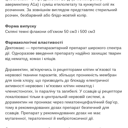
авермектину А1а) і суміш етилолетату та кунжутної олії як
розчинник. За зовнішнім виглядом представляє стерильний
розчин, безбарвний або блідо-жовтий колір.
Форма випуску
Скляні темні флакони об'ємом 50 см3 і 500 см3
Фармакологічні властивості
Дектомакс — протипаразитарний препарат широкого спектра
дії. Одноразове введення препарату надійно захищає тварин
від нематод, комах і кліщів.
Дорамектин, зв'язуючись із рецепторами клітин м'язової та
нервової тканини паразитів, збільшує проникність мембран
для іонів хлору, що призводить до блокаду електричної
активності нервових і м'язових клітин нематод і
членистоногих, їх паралічу та загибелі. У ссавців ці рецептори
локалізовані тільки в центральній нервовій системі, а
дорамектин не проникає через гематоенцефалічний бар'єр,
тому в рекомендованих дозах препарат безпечний для
ссавців. Препарат у рекомендованих дозах не має
мутагенної, тератогенної й ембріотоксичної дії.