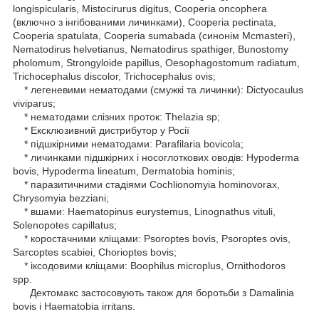
longispicularis, Mistocirurus digitus, Cooperia oncophera
(включно з інгібованими личинками), Cooperia pectinata,
Cooperia spatulata, Cooperia sumabada (синонім Mcmasteri),
Nematodirus helvetianus, Nematodirus spathiger, Bunostomy
pholomum, Strongyloide papillus, Oesophagostomum radiatum,
Trichocephalus discolor, Trichocephalus ovis;
* легеневими нематодами (смужкі та личинки): Dictyocaulus
viviparus;
* нематодами слізних проток: Thelazia sp;
* Ексклюзивний дистрибутор у Росії
* підшкірними нематодами: Parafilaria bovicola;
* личинками підшкірних і носоглоткових оводів: Hypoderma
bovis, Hypoderma lineatum, Dermatobia hominis;
* паразитичними стадіями Cochlionomyia hominovorax,
Chrysomyia bezziani;
* вшами: Haematopinus eurystemus, Linognathus vituli,
Solenopotes capillatus;
* коростачними кліщами: Psoroptes bovis, Psoroptes ovis,
Sarcoptes scabiei, Chorioptes bovis;
* іксодовими кліщами: Boophilus microplus, Ornithodoros
spp.
Дектомакс застосовують також для боротьби з Damalinia
bovis і Haematobia irritans.