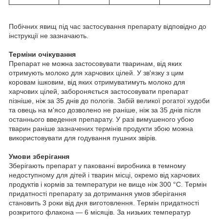
Побічних явищ під час застосування препарату відповідно до
інструкції не зазначають.
Терміни очікування
Препарат не можна застосовувати тваринам, від яких
отримують молоко для харчових цілей. У зв'язку з цим
коровам ішковим, від яких отримуватимуть молоко для
харчових цілей, забороняється застосовувати препарат
пізніше, ніж за 35 днів до пологів. Забій великої рогатої худоби
та овець на м'ясо дозволено не раніше, ніж за 35 днів після
останнього введення препарату. У разі вимушеного убою
тварин раніше зазначених термінів продукти збою можна
використовувати для годування пушних звірів.
Умови зберігання
Зберігають препарат у пакованні виробника в темному
недоступному для дітей і тварин місці, окремо від харчових
продуктів і кормів за температури не вище ніж 300 °C. Термін
придатності препарату за дотримання умов зберігання
становить 3 роки від дня виготовлення. Термін придатності
розкритого флакона — 6 місяців. За низьких температур