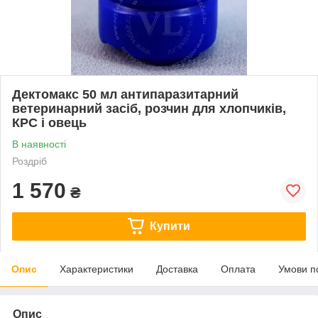
Дектомакс 50 мл антипаразитарний
ветеринарний засіб, розчин для хлопчиків,
КРС і овець
В наявності
Роздріб
1 570
₴
Купити
Опис
Характеристики
Доставка
Оплата
Умови п
Опис