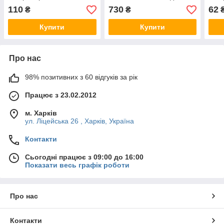
протипаразитарний
лікування КРС, свиней,
для 
110
730
62
₴
₴
препарат проти кліщів,
овець, коз, собак і кішок
вошей, бліх та мух
Купити
Купити
Про нас
98% позитивних з 60 відгуків за рік
Працює з 23.02.2012
м. Харків
ул. Ліцейська 26 , Харків, Україна
Контакти
Сьогодні працює з 09:00 до 16:00
Показати весь графік роботи
Про нас
Контакти