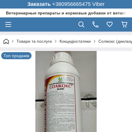
Заказать
+380956665475 Viber
Ветеринарные препараты и кормовые добавки от ветаптеки
Товари та послуги
Кокцидіостатики
Солікокс (диклазу
Топ продажів