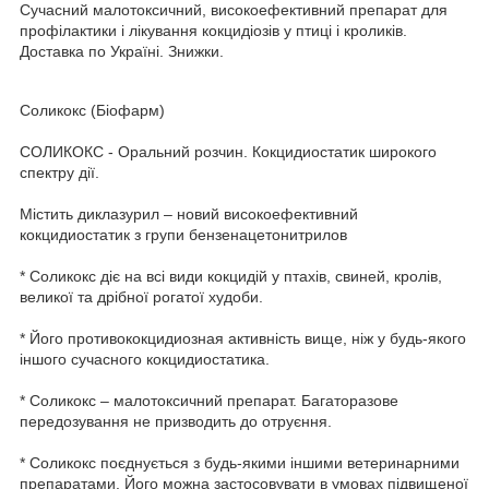
Сучасний малотоксичний, високоефективний препарат для
профілактики і лікування кокцидіозів у птиці і кроликів.
Доставка по Україні. Знижки.
Соликокс (Біофарм)
СОЛИКОКС - Оральний розчин. Кокцидиостатик широкого
спектру дії.
Містить диклазурил – новий високоефективний
кокцидиостатик з групи бензенацетонитрилов
* Соликокс діє на всі види кокцидій у птахів, свиней, кролів,
великої та дрібної рогатої худоби.
* Його противококцидиозная активність вище, ніж у будь-якого
іншого сучасного кокцидиостатика.
* Соликокс – малотоксичний препарат. Багаторазове
передозування не призводить до отруєння.
* Соликокс поєднується з будь-якими іншими ветеринарними
препаратами. Його можна застосовувати в умовах підвищеної