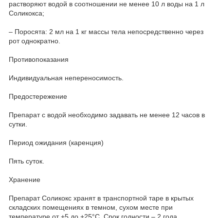
растворяют водой в соотношении не менее 10 л воды на 1 л
Соликокса;
– Поросята: 2 мл на 1 кг массы тела непосредственно через
рот однократно.
Противопоказания
Индивидуальная непереносимость.
Предостережение
Препарат с водой необходимо задавать не менее 12 часов в
сутки.
Период ожидания (каренция)
Пять суток.
Хранение
Препарат Соликокс хранят в транспортной таре в крытых
складских помещениях в темном, сухом месте при
температуре от +5 до +25°С. Срок годности – 2 года.