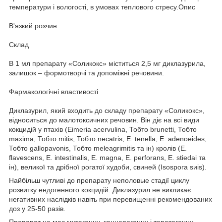
температури і вологості, в умовах теплового стресу.Опис
В'язкий розчин.
Склад
В 1 мл препарату «Соликокс» міститься 2,5 мг диклазурила,
залишок – формотворчі та допоміжні речовини.
Фармакологічні властивості
Диклазурил, який входить до складу препарату «Соликокс»,
відноситься до малотоксичних речовин. Він діє на всі види
кокцидій у птахів (Eimeria acervulina, Тобто brunetti, Тобто
maxima, Тобто mitis, Тобто necatris, Е. tenella, E. adenoeides,
Тобто gallopavonis, Тобто meleagrimitis та ін) кролів (E.
flavescens, E. іntestіnalіs, E. magna, E. perforans, E. stіedaі та
ін), великої та дрібної рогатої худоби, свиней (Іѕоѕрога ѕиіѕ).
Найбільш чутливі до препарату неполовые стадії циклу
розвитку ендогенного кокцидій. Диклазурил не викликає
негативних наслідків навіть при перевищенні рекомендованих
доз у 25-50 разів.
Препарат не має мутагенну, канцерогенну і тератогенну