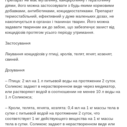
діями, його можна застосовувати з будь-якими кормовими
добавками, антибіотиками, кокцидиостатиками. Препарат
термостабільний, ефективний у дуже маленьких дозах, не
накопичується в органах і тканинах тварин. Його можна
задавати тваринам аж до забою, що забезпечує захист від
кокцидіозів протягом усього періоду утримання.
Застосування
Лікування кокцидіозів у птиці, кролів, телят, ягнят, козенят,
свиней.
Дозування
– Птица: 2 мл на 1 л питьевой воды на протяжении 2 суток.
Соликокс задают в нерастворенном виде через медикатор,
или растворяют водой в соотношении не менее 10 л воды на
1 л Соликокса;
– Кроли, телята, ягнята, козлята: 0,4 мл на 1 кг массы тела в
сутки с питьевой водой на протяжении 2 суток, что
соответствует 1 мг действующего вещества на 1 кг массы
тела в сутки. Соликокс задают в нерастворенном виде или