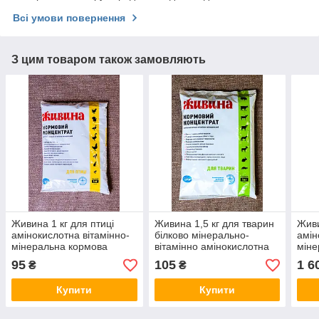
Всі умови повернення
З цим товаром також замовляють
Живина 1 кг для птиці
Живина 1,5 кг для тварин
Живи
амінокислотна вітамінно-
білково мінерально-
амін
мінеральна кормова
вітамінно амінокислотна
міне
добавка
добавка
конц
95
105
1 6
₴
₴
Купити
Купити