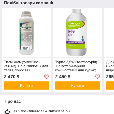
Подібні товари компанії
Тилміколь (тилмикозин
Турил 2,5% (толтразуріл)
Диак
250 мг) 1 л антибіотик для
1 л ветеринарний
(Біо
телят, поросят і
кокциостатик для курчат,
широ
молодняку птиці
бройлерів та індит
кролі
2 470
2 450
295
₴
₴
Купити
Купити
Про нас
98% позитивних з 54 відгуків за рік