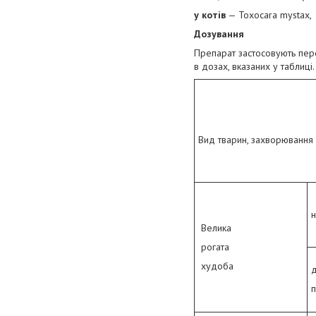
у котів
— Toxocara mystax, A
Дозування
Препарат застосовують перо
в дозах, вказаних у таблиці.
Вид тварин, захворювання
н
Велика
рогата
худоба
д