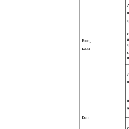
д
п
т
с
Вівці,
т
кози
с
д
п
Коні
с