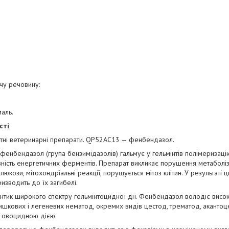
ючу речовину:
аль.
сті
нтні ветеринарні препарати. QP52AC13 — фенбендазол.
енбендазол (група бензимідазолів) гальмує у гельмінтів полімеризацію 
вність енергетичних ферментів. Препарат викликає порушення метаболізм
люкози, мітохондріальні реакції, порушується мітоз клітин. У результаті 
изводить до їх загибелі.
нтик широкого спектру гельмінтоцидної дії. Фенбендазол володіє висо
ишкових і легеневих нематод, окремих видів цестод, трематод, акантоц
є овоцидною дією.