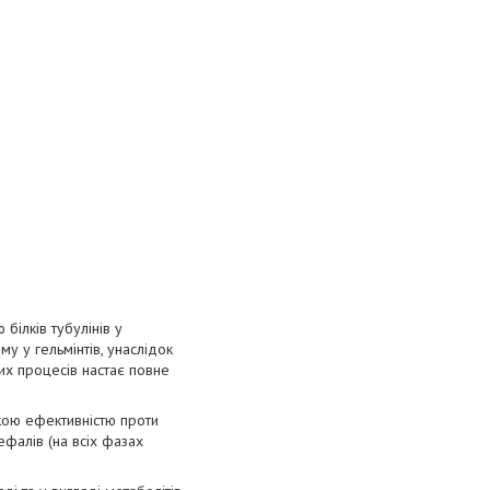
білків тубулінів у
у у гельмінтів, унаслідок
цих процесів настає повне
кою ефективністю проти
ефалів (на всіх фазах