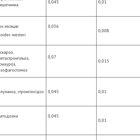
0,045
0,01
кишечника
 місяців:
0,036
0,008
oides westeri
скароз,
0,07
етастронгільоз,
0,015
рихуроз,
езофагостомоз
луланоз, стронгілоїдоз
0,045
0,01
матодозна
0,045
0,01