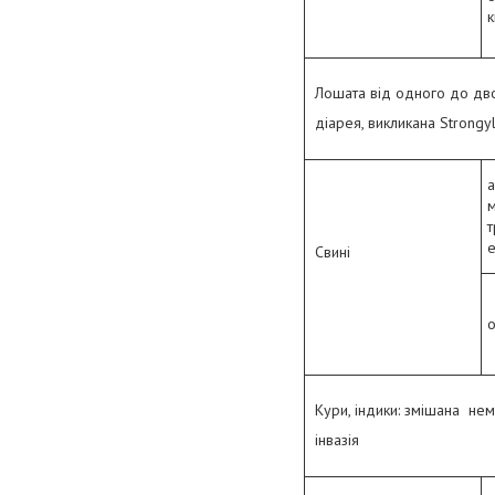
Лошата від одного до двох
діарея, викликана Strongyl
а
м
т
Свині
о
Кури, індики: змішана не
інвазія