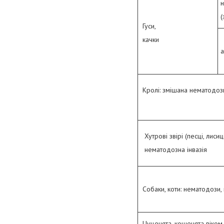
н
(
Гуси,
качки
Кролі: змішана нематодозн
Хутрові звірі (песці, лисиц
нематодозна інвазія
Собаки, коти: нематодози,
Цуценята, кошенята віком 