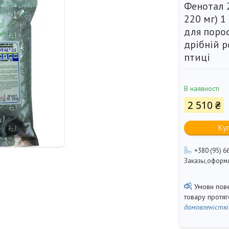
Фенотал 
220 мг) 1
для порос
дрібній р
птиці
В наявності
2 510 ₴
Ку
+380 (95) 6
Заказы,оформл
товару протя
домовленістю