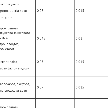
иктіокаульоз,
ротостронгілідози,
0,07
0,015
рихуроз
тронгілятози
шлунково-кишкового
ракту,
0,045
0,01
тронгілоїдоз,
цестодози
икроцеліоз,
0,07
0,015
парамфістоматидози
араскароз, оксіуроз,
0,07
0,015
аноплоцефалідози
тронгілятози