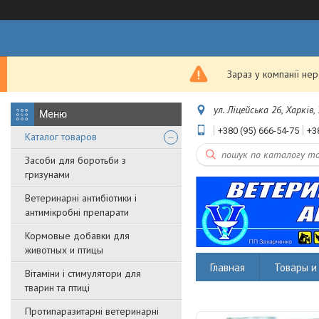
Зараз у компанії не
ул. Ліцейська 26, Харків,
+380 (95) 666-54-75
+3
Каталог товаров
Засоби для боротьби з
гризунами
Ветеринарні антибіотики і
антимікробні препарати
Кормовые добавки для
животных и птицы
Главная
Товары и 
Вітаміни і стимулятори для
тварин та птиці
Протипаразитарні ветеринарні