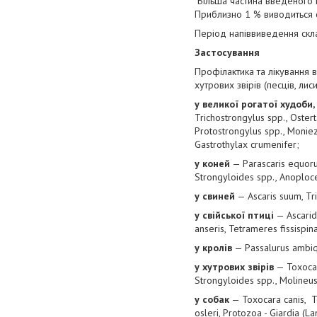
Більша частина введеного п
Приблизно 1 % виводиться 
Період напіввиведення скла
Застосування
Профілактика та лікування вел
хутрових звірів (песців, лис
у великої рогатої худоби, 
Trichostrongylus spp., Ostert
Protostrongylus spp., Moniezi
Gastrothylax crumenifer;
у коней
— Parascaris equorum
Strongyloides spp., Anoploc
у свиней
— Ascaris suum, Tr
у свійської птиці
— Ascaridi
anseris, Tetrameres fissispin
у кролів
— Passalurus ambiqu
у хутрових звірів
— Toxocara
Strongyloides spp., Molineus
у собак
— Toxocara canis, To
osleri, Protozoa - Giardia (La