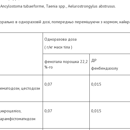
ncylostoma tubaeforme, Taenia spp., Aelurostrongylus abstrusus.
рально в одноразовій дозі, попередньо перемішуючи з кормом, найкращ
Одноразова доза
( г/кг маси тіла )
ДР
фенотала порошка 22,2
%-го
фенбендазолу
0,07
0,015
ематодози, цестодози
икроцеліоз,
0,07
0,015
парамфістоматидози