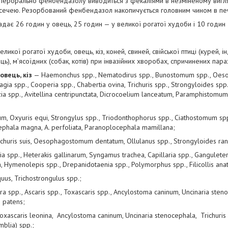
ерорально фенбендазолу виводиться з фекаліями в незміненому вигляді
сечею. Резорбований фенбендазол накопичується головним чином в печі
дає 26 годин у овець, 25 годин — у великої рогатої худоби і 10 годин
икої рогатої худоби, овець, кіз, коней, свиней, свійської птиці (курей, інд
иць), м’ясоїдних (собак, котів) при інвазійних хворобах, спричинених пара
овець, кіз
— Haemonchus spp., Nematodirus spp., Bunostomum spp., Oes
agia spp., Cooperia spp., Сhabertia ovina, Trichuris spp., Strongyloides spp.
a spp., Avitellina centripunctata, Dicrocoelium lanceatum, Paramphistomum s
, Oxyuris equi, Strongylus spp., Triodonthophorus spp., Сiathostomum spp.
ephala magna, A. perfoliata, Paranoplocephala mamillana;
ichuris suis, Oesophagostomum dentatum, Ollulanus spp., Strongyloides ran
a spp., Heterakis gallinarum, Syngamus trachea, Capillaria spp., Gangulet
a, Hymenolepis spp., Drepanidotaenia spp., Polymorphus spp., Filicollis anat
us, Trichostrongulus spp.;
 spp., Ascaris spp., Toxascaris spp., Ancylostoma caninum, Uncinaria stenoc
 patens;
xascaris leonina, Ancylostoma caninum, Uncinaria stenocephala, Trichuris v
mblia) spp.;