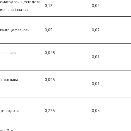
ематодози, цестодози
0,18
0,04
змішана інвазія)
акантоцефальози
0,09
0,02
а інвазія
0,045
0,01
і): змішана
0,045
0,01
 цестодози
0,225
0,05
від 3-х