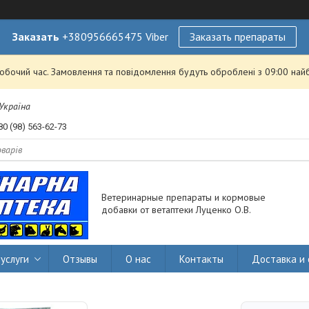
Заказать
+380956665475 Viber
Заказать препараты
робочий час. Замовлення та повідомлення будуть оброблені з 09:00 най
 Україна
80 (98) 563-62-73
Ветеринарные препараты и кормовые
добавки от ветаптеки Луценко О.В.
услуги
Отзывы
О нас
Контакты
Доставка и 