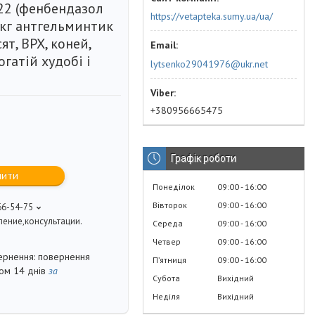
22 (фенбендазол
https://vetapteka.sumy.ua/ua/
 кг антгельминтик
ят, ВРХ, коней,
огатій худобі і
lytsenko29041976@ukr.net
+380956665475
Графік роботи
пити
Понеділок
09:00
16:00
Вівторок
09:00
16:00
66-54-75
ение,консультации.
Середа
09:00
16:00
Четвер
09:00
16:00
повернення
Пʼятниця
09:00
16:00
гом 14 днів
за
Субота
Вихідний
Неділя
Вихідний