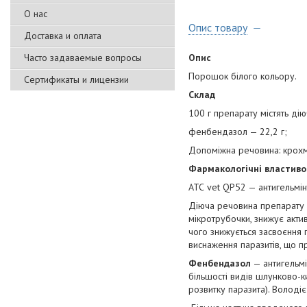
О нас
Опис товару
Доставка и оплата
Часто задаваемые вопросы
Опис
Порошок білого кольору.
Сертификаты и лицензии
Склад
100 г препарату містять ді
фенбендазол — 22,2 г;
Допоміжна речовина: крохм
Фармакологічні властиво
АТС vet QP52 — антигельмі
Діюча речовина препарату ф
мікротрубочки, знижує акти
чого знижується засвоєння г
виснаження паразитів, що пр
Фенбендазол
— антигельмі
більшості видів шлунково-к
розвитку паразита). Володі