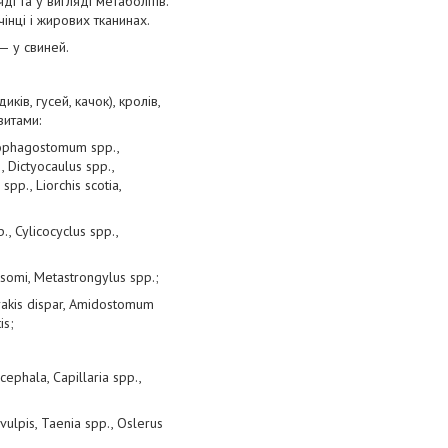
 та у вигляді метаболітів.
нці і жирових тканинах.
 — у свиней.
иків, гусей, качок), кролів,
зитами:
ophagostomum spp.,
, Dictyocaulus spp.,
pp., Liorchis scotia,
, Cylicocyclus spp.,
somi, Metastrongylus spp.;
erakis dispar, Amidostomum
is;
ephala, Capillaria spp.,
ulpis, Taenia spp., Oslerus