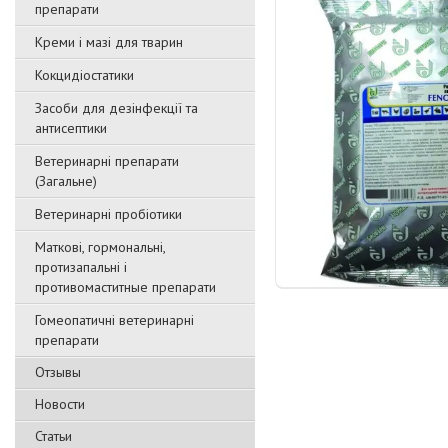
препарати
Креми і мазі для тварин
Кокцидіостатики
Засоби для дезінфекції та
антисептики
Ветеринарні препарати
(Загальне)
Ветеринарні пробіотики
Маткові, гормональні,
протизапальні і
противомаститные препарати
Гомеопатичні ветеринарні
препарати
Отзывы
Новости
Статьи