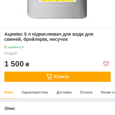
Ацимікс 5 л підкислювач для води для
свиней, бройлерів, несучок
В наявності
Роздріб
1 500
₴
Купити
Опис
Характеристики
Доставка
Оплата
Умови п
Опис