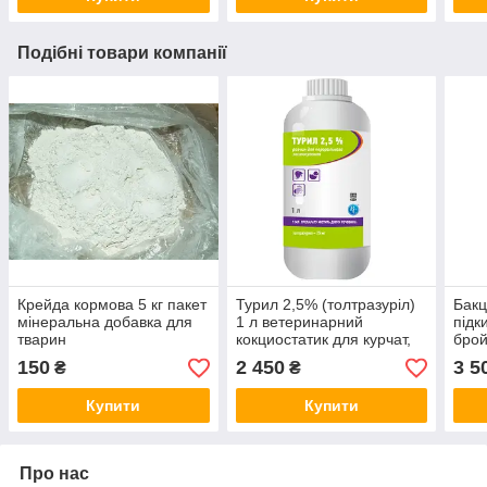
Подібні товари компанії
Крейда кормова 5 кг пакет
Турил 2,5% (толтразуріл)
Бакц
мінеральна добавка для
1 л ветеринарний
підк
тварин
кокциостатик для курчат,
брой
бройлерів та індит
курч
150
2 450
3 5
₴
₴
Купити
Купити
Про нас