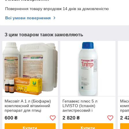
Повернення товару впродовж 14 днів за домовленістю
Всі умови повернення
З цим товаром також замовляють
Міксовіт А 1 л (Біофарм)
Гепавекс плюс 5 л
Мікс
комплексний вітамінний
LIVISTO (Іспанія)
комп
препарат для птиці
антистресовий і
прап
імуностимулювальний
600
2 820
2 4
₴
₴
засіб для тварин і птахів.
Купити
Купити