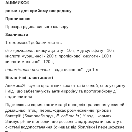
АЦИМИКС®
розчин для прийому всередину
Про
писання
Прозора рідина синього кольору.
З
залишати
1 л кормової добавки містить
діючі речовини
: цинку ацетату - 10 г; міді сульфату - 10 г;
кислоти мурашиної - 260 г; пропіонової кислоти - 100 г;
кислоти молочної - 120 г;
допоміжного речовини
- води очищеної - до 1 л.
Біологічні властивості
Ацимикс® - суміш органічних кислот та їх солей, сполук цинку
і міді, що забезпечують антимікробну та протигрибкову дії
подкислителя.
Підкислювач сприяє оптимізації процесів травлення у свиней і
домашньої птиці, перешкоджає розмноженню грибків і
бактерій (
Salmonella spp., E. coli та ін
.) У воді і кормах.
Знижує pH питної води, що дозволяє підтримувати чистоту в
системі водопостачання (очищає від біоплівки і перешкоджає