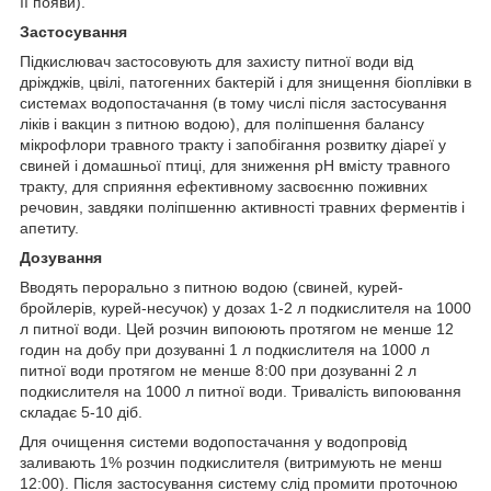
її появи).
Застосування
Підкислювач застосовують для захисту питної води від
дріжджів, цвілі, патогенних бактерій і для знищення біоплівки в
системах водопостачання (в тому числі після застосування
ліків і вакцин з питною водою), для поліпшення балансу
мікрофлори травного тракту і запобігання розвитку діареї у
свиней і домашньої птиці, для зниження pH вмісту травного
тракту, для сприяння ефективному засвоєнню поживних
речовин, завдяки поліпшенню активності травних ферментів і
апетиту.
Дозування
Вводять перорально з питною водою (свиней, курей-
бройлерів, курей-несучок) у дозах 1-2 л подкислителя на 1000
л питної води. Цей розчин випоюють протягом не менше 12
годин на добу при дозуванні 1 л подкислителя на 1000 л
питної води протягом не менше 8:00 при дозуванні 2 л
подкислителя на 1000 л питної води. Тривалість випоювання
складає 5-10 діб.
Для очищення системи водопостачання у водопровід
заливають 1% розчин подкислителя (витримують не менш
12:00). Після застосування систему слід промити проточною