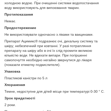
холодною водою. При очищенні системи водопостачання
воду використовують для випоювання тварин.
Протипоказання
Немає.
П
редостережение
Не використовувати одночасно з ліками та вакцинами.
Препарат Ацимикс® подразнює очі, дихальну систему та
шкіру; небезпечний при ковтанні. У разі потрапляння
препарату на шкіру або в очі їх слід промити великою
кількістю води. Не вдихати випари. При погіршенні
самопочуття необхідно негайно звернутися до лікаря
(показати етикетку подкислителя).
Упаковка
Пластикові каністри по 5 л
Х
поранення
Темне, недоступне для дітей місце при температурі 0-30 ° С.
З
рок придатності
2 роки.