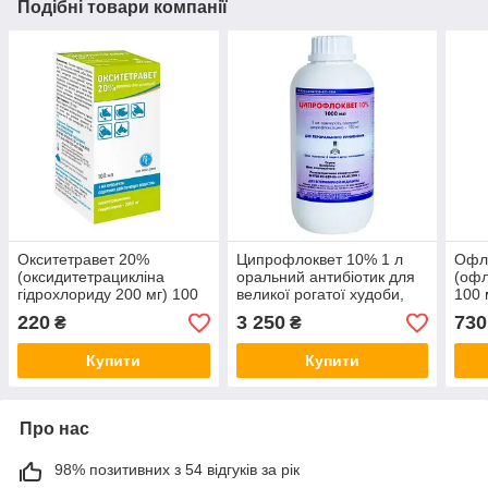
Подібні товари компанії
Окситетравет 20%
Ципрофлоквет 10% 1 л
Офл
(оксидитетрацикліна
оральний антибіотик для
(офл
гідрохлориду 200 мг) 100
великої рогатої худоби,
100 
мл ветеринарний
свиней, с/г птиці, собак і
ліку
220
3 250
730
₴
₴
антибіотик для свиней і
кішок
овец
теляти
Купити
Купити
Про нас
98% позитивних з 54 відгуків за рік