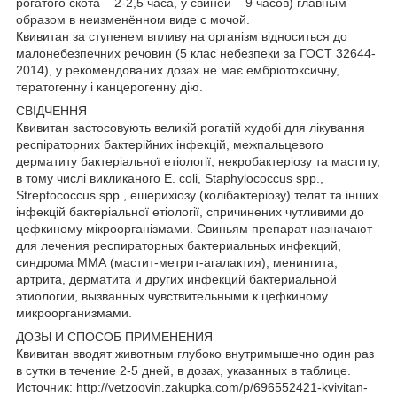
рогатого скота – 2-2,5 часа, у свиней – 9 часов) главным
образом в неизменённом виде с мочой.
Квивитан за ступенем впливу на організм відноситься до
малонебезпечних речовин (5 клас небезпеки за ГОСТ 32644-
2014), у рекомендованих дозах не має ембріотоксичну,
тератогенну і канцерогенну дію.
СВІДЧЕННЯ
Квивитан застосовують великій рогатій худобі для лікування
респіраторних бактерійних інфекцій, межпальцевого
дерматиту бактеріальної етіології, некробактеріозу та маститу,
в тому числі викликаного E. coli, Staphylococcus spp.,
Streptococcus spp., ешерихіозу (колібактеріозу) телят та інших
інфекцій бактеріальної етіології, спричинених чутливими до
цефкиному мікроорганізмами. Свиньям препарат назначают
для лечения респираторных бактериальных инфекций,
синдрома ММА (мастит-метрит-агалактия), менингита,
артрита, дерматита и других инфекций бактериальной
этиологии, вызванных чувствительными к цефкиному
микроорганизмами.
ДОЗЫ И СПОСОБ ПРИМЕНЕНИЯ
Квивитан вводят животным глубоко внутримышечно один раз
в сутки в течение 2-5 дней, в дозах, указанных в таблице.
Источник: http://vetzoovin.zakupka.com/p/696552421-kvivitan-