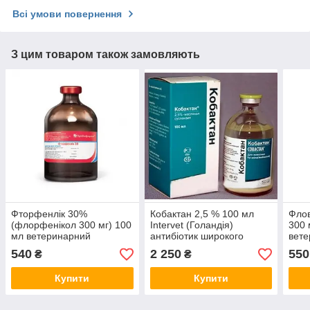
Всі умови повернення
З цим товаром також замовляють
Фторфенлік 30%
Кобактан 2,5 % 100 мл
Флов
(флорфенікол 300 мг) 100
Intervet (Голандія)
300 
мл ветеринарний
антибіотик широкого
вете
антибіотик широкого
спектра дії для
для 
540
2 250
550
₴
₴
спектру дії
ветеринарії
Купити
Купити