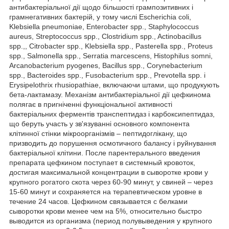
антибактеріальної дії щодо більшості грампозитивних і
грамнегативних бактерій, у тому числі Escherichia coli,
Klebsiella pneumoniae, Enterobacter spp., Staphylococcus
aureus, Streptococcus spp., Clostridium spp., Actinobacillus
spp.,, Citrobacter spp., Klebsiella spp., Pasterella spp., Proteus
spp., Salmonella spp., Serratia marcescens, Histophilus somni,
Arcanobacterium pyogenes, Bacillus spp., Corynebacterium
spp., Bacteroides spp., Fusobacterium spp., Prevotella spp. і
Erysipelothrix rhusiopathiae, включаючи штами, що продукують
бета-лактамазу. Механізм антибактеріальної дії цефкинома
полягає в пригніченні функціональної активності
бактеріальних ферментів транспептидаз і карбоксипептидаз,
що беруть участь у зв'язуванні основного компонента
клітинної стінки мікроорганізмів – пептидоглікану, що
призводить до порушення осмотичного балансу і руйнування
бактеріальної клітини. После парентерального введения
препарата цефкином поступает в системный кровоток,
достигая максимальной концентрации в сыворотке крови у
крупного рогатого скота через 60-90 минут, у свиней – через
15-60 минут и сохраняется на терапевтическом уровне в
течение 24 часов. Цефкином связывается с белками
сыворотки крови менее чем на 5%, относительно быстро
выводится из организма (период полувыведения у крупного