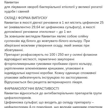
Квивитан
для лікування хвороб бактеріальної етіології у великої рогатої
худоби і свиней
СКЛАД І ФОРМА ВИПУСКУ
Квивитан в якості діючої речовини в 1 мл містить цефкином 25
мг (еквівалентно 29,64 мг цефкинома сульфату), в якості
допоміжної речовини этилолеат – до 1 мл
За зовнішнім виглядом Квивитан являє собою олійну
суспензію від білого до жовтувато-білого кольору. При
зберіганні можливе утворення осаду, який зникає при
збовтуванні.
Препарат розфасовують по 100 і 250 мл у скляні флакони
відповідної місткості, герметично закупорені
фторполимерными гумовими пробками сірого кольору,
укріпленими алюмінієвими кришками, упаковані в
індивідуальні картонні коробки. Кожну одиницю споживчої
упаковки забезпечують інструкцією по застосуванню.
Відпускається без рецепта ветеринарного лікаря.
ФАРМАКОЛОГІЧНІ ВЛАСТИВОСТІ
Квивитан відноситься до антибактеріальних препаратів групи
цефалоспоринів.
Цефкинома сульфат, що входить до складу препарату –
цефалоспорин 4-го покоління, що володіє широким спектром