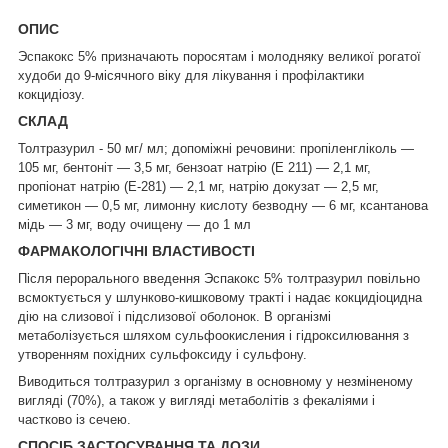
ОПИС
Эспакокс 5% призначають поросятам і молодняку великої рогатої
худоби до 9-місячного віку для лікування і профілактики
кокцидіозу.
СКЛАД
Толтразурил - 50 мг/ мл; допоміжні речовини: пропіленгліколь ―
105 мг, бентоніт ― 3,5 мг, бензоат натрію (Е 211) ― 2,1 мг,
пропіонат натрію (Е-281) ― 2,1 мг, натрію докузат ― 2,5 мг,
симетикон ― 0,5 мг, лимонну кислоту безводну ― 6 мг, ксантанова
мідь ― 3 мг, воду очищену ― до 1 мл
ФАРМАКОЛОГІЧНІ ВЛАСТИВОСТІ
Після перорального введення Эспакокс 5% толтразурил повільно
всмоктується у шлунково-кишковому тракті і надає кокцидіоцидна
дію на слизової і підслизової оболонок. В організмі
метаболізується шляхом сульфоокисления і гідроксилювання з
утворенням похідних сульфоксиду і сульфону.
Виводиться толтразурил з організму в основному у незміненому
вигляді (70%), а також у вигляді метаболітів з фекаліями і
частково із сечею.
СПОСІБ ЗАСТОСУВАННЯ ТА ДОЗИ