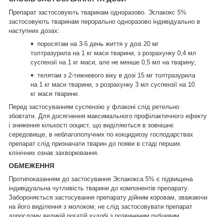
Препарат застосовують тваринам одноразово. Эспакокс 5%
застосовують тваринам перорально одноразово індивідуально в
наступних дозах:
поросятам на 3-5 день життя у дозі 20 мг
толтразурила на 1 кг маси тварини, з розрахунку 0,4 мл
суспензії на 1 кг маси, але не менше 0,5 мл на тварину;
телятам з 2-тижневого віку в дозі 15 мг толтразурила
на 1 кг маси тварини, з розрахунку 3 мл суспензії на 10
кг маси тварини.
Перед застосуванням суспензію у флаконі слід ретельно
збовтати. Для досягнення максимального профілактичного ефекту
і зниження кількості ооцист, що виділяються в зовнішнє
середовище, в неблагополучних по кокцидиозу господарствах
препарат слід призначати тварин до появи в стаді перших
клінічних ознак захворювання.
ОБМЕЖЕННЯ
Протипоказанням до застосування Эспакокса 5% є підвищена
індивідуальна чутливість тварини до компонентів препарату.
Забороняється застосування препарату дійним коровам, зважаючи
на його виділення з молоком; не слід застосовувати препарат
дорослому великій рогатій худобі з розвиненим рубцевим