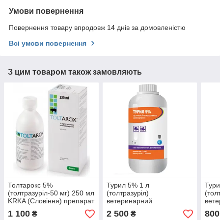
Умови повернення
Повернення товару впродовж 14 днів за домовленістю
Всі умови повернення
З цим товаром також замовляють
Толтарокс 5%
Турил 5% 1 л
Тури
(толтразуріл-50 мг) 250 мл
(толтразуріл)
(тол
KRKA (Словіння) препарат
ветеринарний
вет
для профілактики та
кокциостатик для поросят
кокц
1 100
2 500
800
₴
₴
лікування кокцидіозу
і телят
і тел