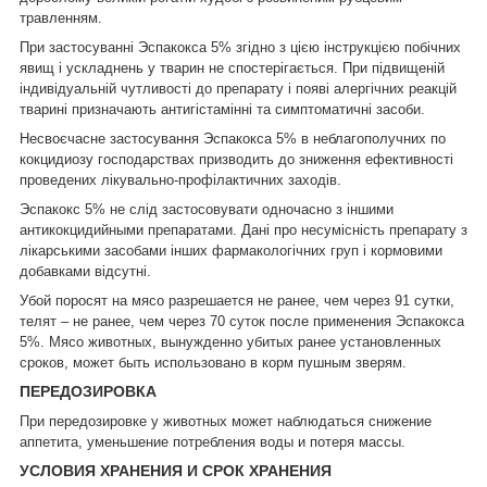
травленням.
При застосуванні Эспакокса 5% згідно з цією інструкцією побічних
явищ і ускладнень у тварин не спостерігається. При підвищеній
індивідуальній чутливості до препарату і появі алергічних реакцій
тварині призначають антигістамінні та симптоматичні засоби.
Несвоєчасне застосування Эспакокса 5% в неблагополучних по
кокцидиозу господарствах призводить до зниження ефективності
проведених лікувально-профілактичних заходів.
Эспакокс 5% не слід застосовувати одночасно з іншими
антикокцидийными препаратами. Дані про несумісність препарату з
лікарськими засобами інших фармакологічних груп і кормовими
добавками відсутні.
Убой поросят на мясо разрешается не ранее, чем через 91 сутки,
телят – не ранее, чем через 70 суток после применения Эспакокса
5%. Мясо животных, вынужденно убитых ранее установленных
сроков, может быть использовано в корм пушным зверям.
ПЕРЕДОЗИРОВКА
При передозировке у животных может наблюдаться снижение
аппетита, уменьшение потребления воды и потеря массы.
УСЛОВИЯ ХРАНЕНИЯ И СРОК ХРАНЕНИЯ