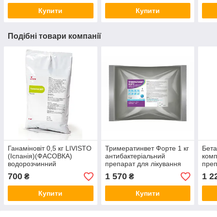
Купити
Купити
Подібні товари компанії
Ганаміновіт 0,5 кг LIVISTO
Тримератинвет Форте 1 кг
Бета
(Іспанія)(ФАСОВКА)
антибактеріальний
комп
водорозчинний
препарат для лікування
преп
полівітамінний препарат
курчат, бройлерів, телят і
тепл
700
1 570
1 2
₴
₴
для тварин і птиці
поросят
стре
Купити
Купити