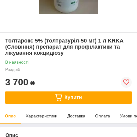
Толтарокс 5% (толтразуріл-50 мг) 1 л KRKA
(Словіння) препарат для профілактики та
лікування кокцидіозу
В наявності
Роздріб
3 700
₴
Купити
Опис
Характеристики
Доставка
Оплата
Умови п
Опис