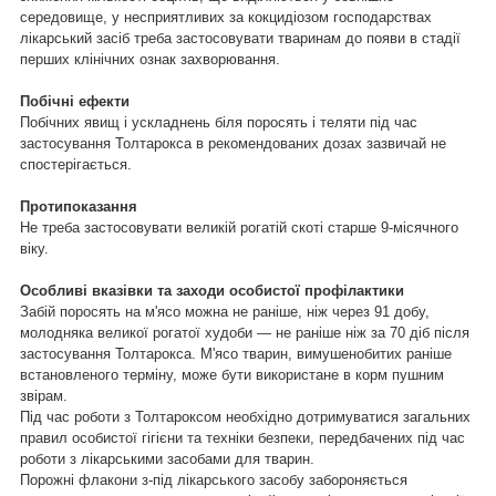
середовище, у несприятливих за кокцидіозом господарствах
лікарський засіб треба застосовувати тваринам до появи в стадії
перших клінічних ознак захворювання.
Побічні ефекти
Побічних явищ і ускладнень біля поросять і теляти під час
застосування Толтарокса в рекомендованих дозах зазвичай не
спостерігається.
Протипоказання
Не треба застосовувати великій рогатій скоті старше 9-місячного
віку.
Особливі вказівки та заходи особистої профілактики
Забій поросять на м'ясо можна не раніше, ніж через 91 добу,
молодняка великої рогатої худоби — не раніше ніж за 70 діб після
застосування Толтарокса. М'ясо тварин, вимушенобитих раніше
встановленого терміну, може бути використане в корм пушним
звірам.
Під час роботи з Толтароксом необхідно дотримуватися загальних
правил особистої гігієни та техніки безпеки, передбачених під час
роботи з лікарськими засобами для тварин.
Порожні флакони з-під лікарського засобу забороняється