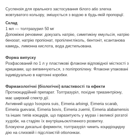
Суспензія для орального застосування білого або злегка
жовтуватого кольору, змішується з водою в будь-якій пропорції.
Склад
1 мл ― толтразурил 50 мг
Допоміжні речовини: докузать натрію, симетикіну емульсія, натрію
бензоат, натрію пропіонат, пропіленгліколь, бентоніт, ксантанова
камедь, лимонна кислота, вода дистильована.
Форма випуску
Розфасований по 1 л у пластикові флакони відповідної місткості з
кришками, що вигвинчуються, з поліпропілену. Флакони упаковані
індивідуально в картонні коробки.
Фармакологічні (біологічні) властивості та ефекти
Протиокцидійний препарат. Толтразуріл, похідне триазинтріону,
має широкий спектр дії.
Активний щодо Isospora suis, Eimeria arloingi, Eimeria scarab,
Eimeria guevarai, Eimeria bovis, Eimeria zuernii, Eimeria alabamensis
та інших типів кокцидів, що паразитують у мурах і великої рогатої
худоби, на стадіях їх внутрішньоклітинного розвитку.
Блокуючи дихальні ферменти, толтразуріл чинить коцидіоцидну
дію на слизовій і підслізистій оболонках.