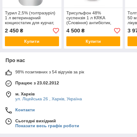
Турил 2,5% (толтразуріл)
Трисульфон 48%
Толт
1 л ветеринарний
суспензія 1 л KRKA
50 м
кокциостатик для курчат,
(Словіння) антибіотик,
ліку
бройлерів та індит
кокцидіостатик для
курч
2 450
4 500
3 9
₴
₴
птицювання та кроликів
Купити
Купити
Про нас
98% позитивних з 54 відгуків за рік
Працює з 23.02.2012
м. Харків
ул. Ліцейська 26 , Харків, Україна
Контакти
Сьогодні вихідний
Показати весь графік роботи