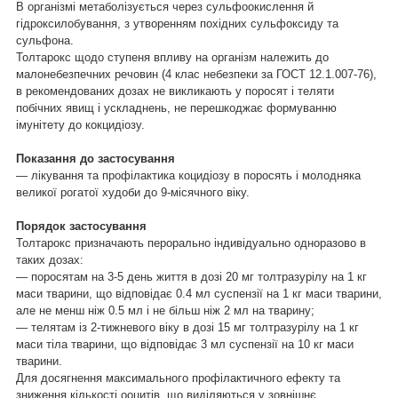
В організмі метаболізується через сульфоокислення й
гідроксилобування, з утворенням похідних сульфоксиду та
сульфона.
Толтарокс щодо ступеня впливу на організм належить до
малонебезпечних речовин (4 клас небезпеки за ГОСТ 12.1.007-76),
в рекомендованих дозах не викликають у поросят і теляти
побічних явищ і ускладнень, не перешкоджає формуванню
імунітету до кокцидіозу.
Показання до застосування
— лікування та профілактика коцидіозу в поросять і молодняка
великої рогатої худоби до 9-місячного віку.
Порядок застосування
Толтарокс призначають перорально індивідуально одноразово в
таких дозах:
— поросятам на 3-5 день життя в дозі 20 мг толтразурілу на 1 кг
маси тварини, що відповідає 0.4 мл суспензії на 1 кг маси тварини,
але не менш ніж 0.5 мл і не більш ніж 2 мл на тварину;
— телятам із 2-тижневого віку в дозі 15 мг толтразурілу на 1 кг
маси тіла тварини, що відповідає 3 мл суспензії на 10 кг маси
тварини.
Для досягнення максимального профілактичного ефекту та
зниження кількості ооцитів, що виділяються у зовнішнє