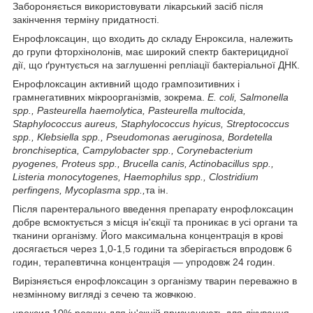
Забороняється використовувати лікарський засіб після
закінчення терміну придатності.
Енрофлоксацин, що входить до складу Енроксила, належить
до групи фторхінолонів, має широкий спектр бактерицидної
дії, що ґрунтується на заглушенні репліації бактеріальної ДНК.
Енрофлоксацин активний щодо грампозитивних і
грамнегативних мікроорганізмів, зокрема.
E. coli, Salmonella
spp., Pasteurella haemolytica, Pasteurella multocida,
Staphylococcus aureus, Staphylococcus hyicus, Streptococcus
spp., Klebsiella spp., Pseudomonas aeruginosa, Bordetella
bronchiseptica, Campylobacter spp., Corynebacterium
pyogenes, Proteus spp., Brucella canis, Actinobacillus spp.,
Listeria monocytogenes, Haemophilus spp., Clostridium
perfingens
, Mycoplasma spp.,
та ін.
Після парентерального введення препарату енрофлоксацин
добре всмоктується з місця ін'єкції та проникає в усі органи та
тканини організму. Його максимальна концентрація в крові
досягається через 1,0-1,5 години та зберігається впродовж 6
годин, терапевтична концентрація — упродовж 24 годин.
Вирізняється енрофлоксацин з організму тварин переважно в
незмінному вигляді з сечею та жовчкою.
нроксил 10% розчин для ін'єкцій призначають для лікування