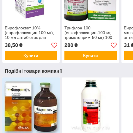
Енрофлоквет 10%
Трифлон 100
Енр
(енрофлоксацин 100 мг),
(енкофлоксацин-100 мг,
мл в
10 мл антибіотик для
триметоприм-50 мг) 100
анти
тварин
мл антибіотик для КРС та
спек
38,50
280
31
₴
₴
свиней
Купити
Купити
Подібні товари компанії