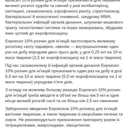
великої рогатої худоби та свиней у разі колібактеріозу,
септицені, сальмонелезі, атрофічного риніту, стрептококозу,
бактеріальної й ензоотичної пневмонії, синдрому ММА,
бактеріальних інфекцій органів дихання, шлунково-кишкового
тракту, сечостатевої системи та інших захворювань, збудники
яких чутливі до енрофлоксацину.
Енроксил 10% розчин для ін'єкцій застосовують великому
рогатому скоту підшкірно, свиням — внутрішньопнево один
раз на добу впродовж двох-трьох днів, у дозі 0,25 мл на 10 кг
маси тварини (2,5 мг енрофлоксацину на 1 кг маси тварини).
Під час сальмонелезу й інфекцій органів дихання Енроксил
10% розчин для ін'єкцій призначають один раз на добу в дозі
0,5 мл на 10 кг маси тварини (5,0 мг енрофлоксацину на 1 кг
маси тварини) упродовж п'яти днів;
З огляду на можливу больову реакцію Енроксил 10% розчин
для ін'єкцій треба вводити в об'ємі не більш ніж 5 мл в одне
місце великій рогатій скоті та не більш ніж 2,5 мл свиняним.
Заборонено введення Енроксила 10% розчину для ін'єкцій
вагітним тваринам, а також тваринам із хворобами печінки та
нирок. Не рекомендується призначення препарату разом із
тетрациклінами, макролидами, лівоцитином.