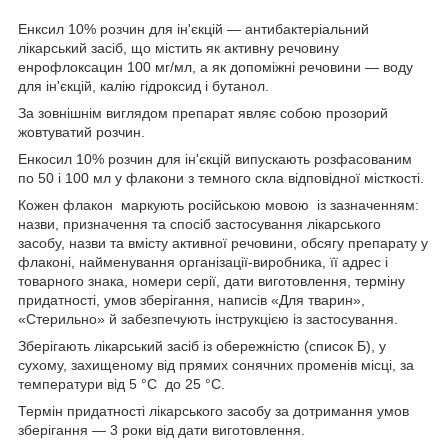
Енксил 10% розчин для ін'єкцій — антибактеріальний
лікарський засіб, що містить як активну речовину
енрофлоксацин 100 мг/мл, а як допоміжні речовини — воду
для ін'єкцій, калію гідроксид і бутанол.
За зовнішнім виглядом препарат являє собою прозорий
жовтуватий розчин.
Енкосил 10% розчин для ін'єкцій випускають розфасованим
по 50 і 100 мл у флакони з темного скла відповідної місткості.
Кожен флакон маркують російською мовою із зазначенням:
назви, призначення та спосіб застосування лікарського
засобу, назви та вмісту активної речовини, обсягу препарату у
флаконі, найменування організації-виробника, її адрес і
товарного знака, номери серії, дати виготовлення, терміну
придатності, умов зберігання, написів «Для тварин»,
«Стерильно» й забезпечують інструкцією із застосування.
Зберігають лікарський засіб із обережністю (список Б), у
сухому, захищеному від прямих сонячних променів місці, за
температури від 5 °C до 25 °C.
Термін придатності лікарського засобу за дотримання умов
зберігання — 3 роки від дати виготовлення.