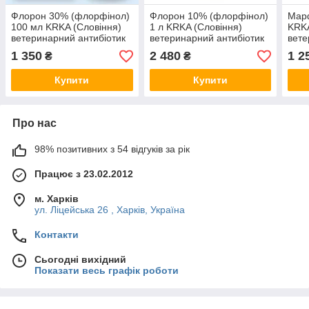
Флорон 30% (флорфінол)
Флорон 10% (флорфінол)
Мар
100 мл KRKA (Словіння)
1 л KRKA (Словіння)
KRKA
ветеринарний антибіотик
ветеринарний антибіотик
вете
широкого спектра дії
широкого спектра дії
широ
1 350
2 480
1 2
₴
₴
Купити
Купити
Про нас
98% позитивних з 54 відгуків за рік
Працює з 23.02.2012
м. Харків
ул. Ліцейська 26 , Харків, Україна
Контакти
Сьогодні вихідний
Показати весь графік роботи