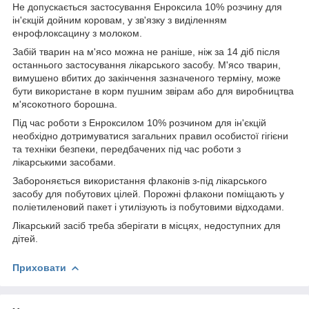
Не допускається застосування Енроксила 10% розчину для
ін'єкцій дойним коровам, у зв'язку з виділенням
енрофлоксацину з молоком.
Забій тварин на м'ясо можна не раніше, ніж за 14 діб після
останнього застосування лікарського засобу. М'ясо тварин,
вимушено вбитих до закінчення зазначеного терміну, може
бути використане в корм пушним звірам або для виробництва
м'ясокотного борошна.
Під час роботи з Енроксилом 10% розчином для ін'єкцій
необхідно дотримуватися загальних правил особистої гігієни
та техніки безпеки, передбачених під час роботи з
лікарськими засобами.
Забороняється використання флаконів з-під лікарського
засобу для побутових цілей. Порожні флакони поміщають у
поліетиленовий пакет і утилізують із побутовими відходами.
Лікарський засіб треба зберігати в місцях, недоступних для
дітей.
Приховати