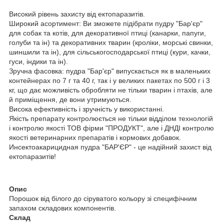
Високий рівень захисту від ектопаразитів.
Широкий асортимент: Ви зможете підібрати пудру "Бар'єр"
для собак та котів, для декоративної птиці (канарки, папуги,
голуби та ін) та декоративних тварин (крол
іки
, морські свинки,
шиншили та ін), для сільськогосподарської птиці (кури, качки,
гуси, індики та ін).
Зручна фасовка: пудра "Бар'єр" випускається як в маленьких
контейнерах по 7 г та 40 г, так і у великих пакетах по 500 г і 3
кг, що дає можливість обробляти не тільки тварин і птахів, але
й приміщення, де вони утримуються.
Висока ефективність і зручність у використанні.
Якість препарату контролюється не тільки відділом технологій
і контролю якості ТОВ фірми "ПРОДУКТ", але і ДНДІ контролю
якості ветеринарних препаратів і кормових добавок.
Инсектоакарицидная пудра "БАР'ЄР" - це надійний захист від
ектопаразитів!
Опис
Порошок від білого до сіруватого кольору зі специфічним
запахом складових компонентів.
Склад