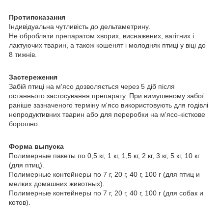
Протипоказання
Індивідуальна чутливість до дельтаметрину.
Не обробляти препаратом хворих, виснажених, вагітних і
лактуючих тварин, а також кошенят і молодняк птиці у віці до
8 тижнів.
Застереження
Забій птиці на м'ясо дозволяється через 5 діб після
останнього застосування препарату. При вимушеному забої
раніше зазначеного терміну м'ясо використовують для годівлі
непродуктивних тварин або для переробки на м'ясо-кісткове
борошно.
Форма выпуска
Полимерные пакеты по 0,5 кг, 1 кг, 1,5 кг, 2 кг, 3 кг, 5 кг, 10 кг
(для птиц).
Полимерные контейнеры по 7 г, 20 г, 40 г, 100 г (для птиц и
мелких домашних животных).
Полимерные контейнеры по 7 г, 20 г, 40 г, 100 г (для собак и
котов).