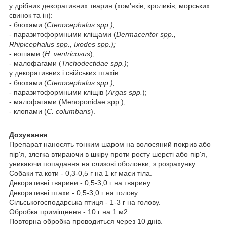
у дрібних декоративних тварин (хом'яків, кроликів, морських
свинок та ін):
- блохами (
Ctenocephalus spp.);
- паразитоформными кліщами (
Dermacentor spp.,
Rhipicephalus spp., Ixodes spp.);
- вошами (
H. ventricosus
);
- малофагами (
Trichodectidae spp.)
;
у декоративних і свійських птахів:
- блохами (
Ctenocephalus spp.);
- паразитоформными кліщів (
Argas spp.
);
- малофагами (Menoponidae spp.);
- клопами (
C. columbaris
).
Дозування
Препарат наносять тонким шаром на волосяний покрив або
пір'я, злегка втираючи в шкіру проти росту шерсті або пір'я,
уникаючи попадання на слизові оболонки, з розрахунку:
Собаки та коти
- 0,3-0,5 г на 1 кг маси тіла.
Декоративні тварини
- 0,5-3,0 г на тварину.
Декоративні птахи
- 0,5-3,0 г на голову.
Сільськогосподарська птиця
- 1-3 г на голову.
Обробка приміщення
- 10 г на 1 м
2
.
Повторна обробка проводиться через 10 днів.