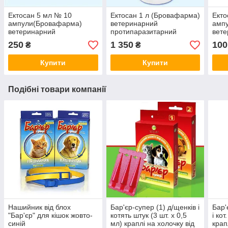
Ектосан 5 мл № 10
Ектосан 1 л (Бровафарма)
Екто
ампули(Бровафарма)
ветеринарний
амп
ветеринарний
протипаразитарний
вет
протипаразитарний
препарат проти кліщів,
прот
250
1 350
100
₴
₴
препарат проти кліщів,
вошей, бліх та мух
преп
вошей, бліх та мух
воше
Купити
Купити
Подібні товари компанії
Нашийник від блох
Бар'єр-супер (1) д/щенків і
Бар'
"Бар'єр" для кішок жовто-
котять штук (3 шт. х 0,5
і кот
синій
мл) краплі на холочку від
крап