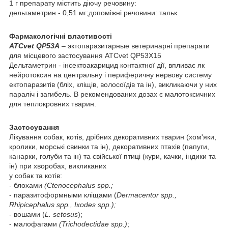
1 г препарату містить діючу речовину:
дельтаметрин - 0,51 мг;допоміжні речовини: тальк.
Фармакологічні властивості
ATCvet
QP53А
– эктопаразитарные ветеринарні препарати
для місцевого застосування АТСvet QP53X15
Дельтаметрин - інсектоакарицид контактної дії, впливає як
нейротоксин на центральну і периферичну нервову систему
ектопаразитів (бліх, кліщів, волосоїдів та ін), викликаючи у них
параліч і загибель. В рекомендованих дозах є малотоксичних
для теплокровних тварин.
Застосування
Лікування собак, котів, дрібних декоративних тварин (хом'яки,
кролики, морські свинки та ін), декоративних птахів (папуги,
канарки, голуби та ін) та свійської птиці (кури, качки, індики та
ін) при хворобах, викликаних
у собак та котів:
- блохами
(Ctenocephalus spp.;
- паразитоформными кліщами (
Dermacentor spp.,
Rhipicephalus spp., Ixodes spp.);
- вошами (
L. setosus
);
- малофагами
(Trichodectidae spp.)
;