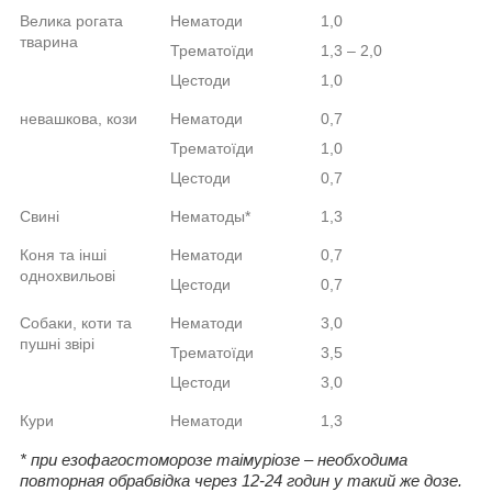
Велика рогата
Нематоди
1,0
тварина
Трематоїди
1,3 – 2,0
Цестоди
1,0
невашкова, кози
Нематоди
0,7
Трематоїди
1,0
Цестоди
0,7
Свині
Нематоды*
1,3
Коня та інші
Нематоди
0,7
однохвильові
Цестоди
0,7
Собаки, коти та
Нематоди
3,0
пушні звірі
Трематоїди
3,5
Цестоди
3,0
Кури
Нематоди
1,3
* при
езофагостомороз
е
та
імур
іоз
е – необх
од
има
повторна
я обр
аб
відка через 12-24
годин у так
ий же доз
е.