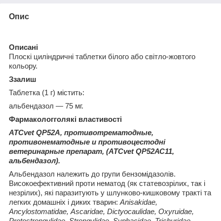
Опис
Опис
ані
Плоскі циліндричні таблетки білого або світло-жовтого
кольору.
З
залиш
Таблетка (1 г) містить:
альбендазол — 75 мг.
Фармаколог
гол
які
властивості
ATCvet QР52А, проти
вотрематодн
ые,
проти
вонематодн
ые
и проти
воцестодн
і
ветеринарн
ые препарат
, (ATCvet QР52АС11,
альбендазол).
Альбендазол належить до групи бензомідазолів.
Високоефективний проти нематод (як статевозрілих, так і
незрілих), які паразитують у шлунково-кишковому тракті та
легких домашніх і диких тварин:
Anisakidae,
Ancylostomatidae, Аscaridae, Dictyocaulidae, Oxyruidae,
Protostrongylidae, Strongylidae, Syphacidae, Trichuridae,