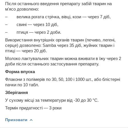
Після останнього введення препарату забій тварин на
м'ясо дозволено:
– велика рогата стрічка, вівці, кози — через 7 діб,
– свині — через 10 діб,
– птиця — через 2 доби.
Використання внутрішніх органів тварин (печиво, легені,
серце) дозволено: Samba через 35 діб, жуйних тварин і
птиці — через 20 діб.
Молоко лактувальних тварин можна вживати в їжу через 2
доби після останнього застосування препарату.
Форма в
пуск
а
Флакони з полімерів по 30, 50, 100 і 1000 шт., або блістерні
пачки по 10 табл.
Зберігання
У сухому місці за температури від -30 до 30 °C.
Термін придатності — 3 роки
Приховати