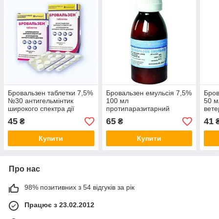
Бровальзен таблетки 7,5%
Бровальзен емульсія 7,5%
Бров
№30 антигельмінтик
100 мл
50 м
широкого спектра дії
протипаразитарний
вете
ветеринарний препарат
45
65
41
₴
₴
Купити
Купити
Про нас
98% позитивних з 54 відгуків за рік
Працює з 23.02.2012