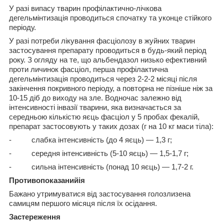
У разі випасу тварин профілактично-лічкова
дегельмінтизація проводиться спочатку та уконце стійкого
періоду.
У разі потреби лікування фасціолозу в жуйних тварин
застосування препарату проводиться в будь-який період
року. З огляду на те, що альбендазол низько ефективний
проти личинок фасціол, перша профілактична
дегельмінтизація проводиться через 2-2-2 місяці після
закінчення покривного періоду, а повторна не пізніше ніж за
10-15 діб до виходу на зле. Водночас залежно від
інтенсивності інвазії тварини, яка визначається за
середньою кількістю яєць фасціол у 5 пробах фекалій,
препарат застосовують у таких дозах (г на 10 кг маси тіла):
- слабка інтенсивність (до 4 яєць) — 1,3 г;
- середня інтенсивність (5-10 яєць) — 1,5-1,7 г;
- сильна інтенсивність (понад 10 яєць) — 1,7-2 г.
Проти
вопоказаний
ія
Бажано утримуватися від застосування голозлизена
самицям першого місяця після їх осідання.
Застереження