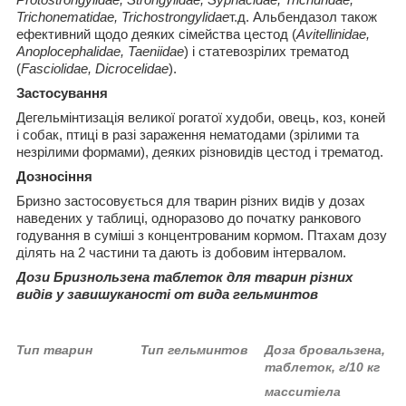
Trichonematidae, Trichostrongylidae
т.д. Альбендазол також
ефективний щодо деяких сімейства цестод (
Avitellinidae,
Anoplocephalidae, Taeniidae
) і статевозрілих трематод
(
Fasciolidae,
Dicrocelidaе
).
Застосування
Дегельмінтизація великої рогатої худоби, овець, коз, коней
і собак, птиці в разі зараження нематодами (зрілими та
незрілими формами), деяких різновидів цестод і трематод.
Доз
носіння
Бризно застосовується для тварин різних видів у дозах
наведених у таблиці, одноразово до початку ранкового
годування в суміші з концентрованим кормом. Птахам дозу
ділять на 2 частини та дають із добовим інтервалом.
Доз
и Бризнользен
а таблеток для
тварин різних
видів у за
вишуканості
от вид
а гельм
инт
ов
Тип
тварин
Тип гельм
инт
ов
Доза бровальзен
а,
таблеток, г/10 кг
мас
ситі
ела