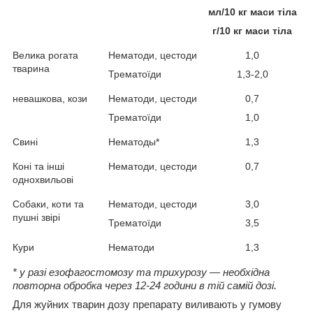
мл/10 кг маси тіла
г/10 кг маси тіла
Велика рогата
Нематоди, цестоди
1,0
тварина
Трематоїди
1,3-2,0
невашкова, кози
Нематоди, цестоди
0,7
Трематоїди
1,0
Свині
Нематоды*
1,3
Коні та інші
Нематоди, цестоди
0,7
однохвильові
Собаки, коти та
Нематоди, цестоди
3,0
пушні звірі
Трематоїди
3,5
Кури
Нематоди
1,3
* у разі езофагостомозу та трихурозу — необхідна
повторна обробка через 12-24 години в тій самій дозі.
Для жуйних тварин дозу препарату виливають у гумову