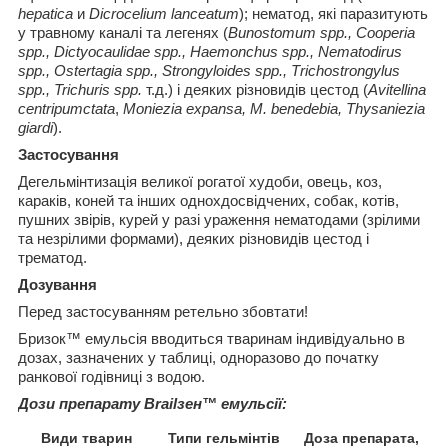
hepatica
и
Dicrocelium lanceatum
); нематод, які паразитують
у травному каналі та легенях (
Bunostomum spp., Соореriа
spp., Dictyocaulidae spp., Haemonchus spp., Nematodirus
spp., Ostertagia spp., Strongyloides spp., Тrichostrongylus
spp., Trichuris spp.
т.д.) і деяких різновидів цестод (
Avitellina
centripumctata
,
Moniezia expansa, M. benedebia, Thysaniezia
giardi
).
Застосування
Дегельмінтизація великої рогатої худоби, овець, коз,
караків, коней та інших однохдосвідчених, собак, котів,
пушних звірів, курей у разі ураження нематодами (зрілими
та незрілими формами), деяких різновидів цестод і
трематод.
Дозування
Перед застосуванням ретельно збовтати!
Бризок
™
емульсія вводиться тваринам індивідуально в
дозах, зазначених у таблиці, одноразово до початку
ранкової годівниці з водою.
Дози препарату Brailзен
™
емульсії:
Види тварин
Типи гельмінтів
Доза препарата,