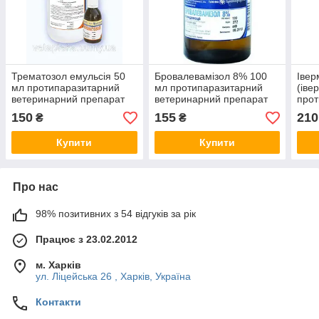
Трематозол емульсія 50
Бровалевамізол 8% 100
Івер
мл протипаразитарний
мл протипаразитарний
(іве
ветеринарний препарат
ветеринарний препарат
прот
вете
150
155
210
₴
₴
Купити
Купити
Про нас
98% позитивних з 54 відгуків за рік
Працює з 23.02.2012
м. Харків
ул. Ліцейська 26 , Харків, Україна
Контакти