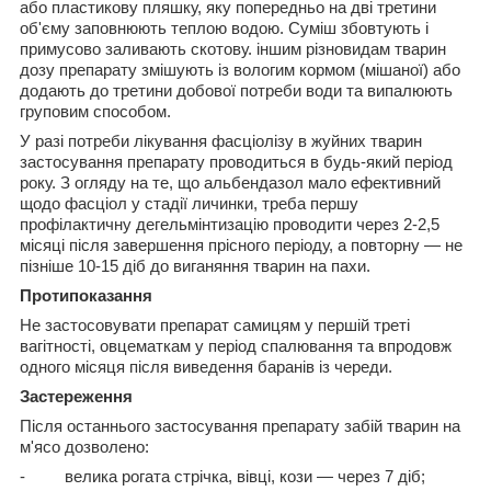
або пластикову пляшку, яку попередньо на дві третини
об'єму заповнюють теплою водою. Суміш збовтують і
примусово заливають скотову. іншим різновидам тварин
дозу препарату змішують із вологим кормом (мішаної) або
додають до третини добової потреби води та випалюють
груповим способом.
У разі потреби лікування фасціолізу в жуйних тварин
застосування препарату проводиться в будь-який період
року. З огляду на те, що альбендазол мало ефективний
щодо фасціол у стадії личинки, треба першу
профілактичну дегельмінтизацію проводити через 2-2,5
місяці після завершення прісного періоду, а повторну — не
пізніше 10-15 діб до виганяння тварин на пахи.
Протипоказання
Не застосовувати препарат самицям у першій треті
вагітності, овцематкам у період спалювання та впродовж
одного місяця після виведення баранів із череди.
Застереження
Після останнього застосування препарату забій тварин на
м'ясо дозволено:
- велика рогата стрічка, вівці, кози — через 7 діб;