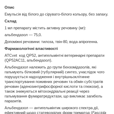
Опис
Емульсія від білого до сірувато-білого кольору, без запаху.
Склад
1 мл препарату містить активну речовину (мг):
альбендазол — 75,0.
Допоміжні речовини: тилоза, твін-80, вода апірогенна.
Фармакологічні властивості
АТСvet код QР52, антигельмінтні ветеринарні препарати
(QР52AC11, альбендазол).
Альбендазол належить до групи бензомідазолів, які
гальмують білковий (тубулярний) синтез, унаслідок чого
порушується надходження і внутрішньоклітинне
транспортування поживних речовин та обмін субстратів
речовин (аденозинтрифосфорної кислоти та глюкози), а
також знижуються мітохондріальні реакції через
гальмування фумаратредуктази, що викликає загибель
паразитів.
Альбендазол — антигельмінтик широкого спектра дії,
ефективний щодо статевозрілих форм трематод (
Fasciola