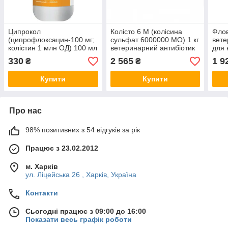
Ципрокол
Колісто 6 М (колісина
Флов
(ципрофлоксацин-100 мг;
сульфат 6000000 МО) 1 кг
вете
колістин 1 млн ОД) 100 мл
ветеринарний антибіотик
для 
комплексний
для птиці, поросять і
інди
330
2 565
1 9
₴
₴
ветеринарний антибіотик
телятить.
для птиці 03.26
Купити
Купити
Про нас
98% позитивних з 54 відгуків за рік
Працює з 23.02.2012
м. Харків
ул. Ліцейська 26 , Харків, Україна
Контакти
Сьогодні працює з 09:00 до 16:00
Показати весь графік роботи