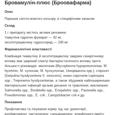
Бровамулін-плюс (Броовафарма)
Опис
Порошок світло-жовтого кольору зі специфічним запахом.
Склад
1 г препарату містить активні речовини:
тіамуліна гідроген фумарат — 42 мг,
окситетрациклину гідрохлорид — 100 мг.
Фармакологічні властивості
Комбінація тиамуліну й окситетрацикліну завдяки синергічному
впливу має широкий спектр бактеріостатичного впливу проти
більшості різновидів: мікоплазм (Мycoplasma hypopneumoniae, M.
hyorhinis, M. synoviae, M. hyosynoviae, Ureoplaasma spp.); спірохет
(Serpulina hyodysenteria S. innocens); низки серотипів Leptospira
spp., Treponema hyodysenteriae, а також збудників найпоширеніших
бактеріальних інфекцій органів дихання та травлення, викликаних:
Salmonella spp., Bordetella spp., Ersipelotrix sрp., Pasterella spp.,
Pseudomonas spp., Е. coli., Campylobacter coli и др.
Показання
Профілактика та лікування корму під час дизентерії,
колібактеріозу, пастелелезу, сальмонелезу, атрофічного риніту,