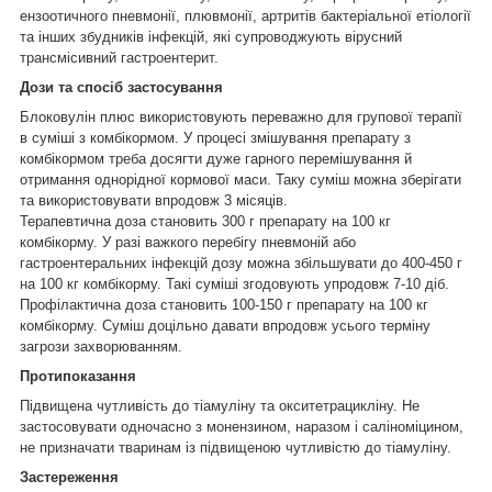
ензоотичного пневмонії, плювмонії, артритів бактеріальної етіології
та інших збудників інфекцій, які супроводжують вірусний
трансмісивний гастроентерит.
Дози та спосіб застосування
Блоковулін плюс використовують переважно для групової терапії
в суміші з комбікормом. У процесі змішування препарату з
комбікормом треба досягти дуже гарного перемішування й
отримання однорідної кормової маси. Таку суміш можна зберігати
та використовувати впродовж 3 місяців.
Терапевтична доза становить 300 г препарату на 100 кг
комбікорму. У разі важкого перебігу пневмоній або
гастроентеральних інфекцій дозу можна збільшувати до 400-450 г
на 100 кг комбікорму. Такі суміші згодовують упродовж 7-10 діб.
Профілактична доза становить 100-150 г препарату на 100 кг
комбікорму. Суміш доцільно давати впродовж усього терміну
загрози захворюванням.
Протипоказання
Підвищена чутливість до тіамуліну та окситетрацикліну. Не
застосовувати одночасно з монензином, наразом і саліноміцином,
не призначати тваринам із підвищеною чутливістю до тіамуліну.
Застереження