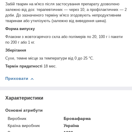
Забій тварин на м'ясо після застосування препарату дозволено
залежно від доз: терапевтичних — через 10, а профілактичних — 2
доби. До зазначеного терміну м'ясо згодовують непродуктивним
тваринам або утилізують (залежно від виведення шина).
Форма випуску
Флакони з жовтогарячого скла або полімерів по 20, 100 г і пакети
по 200 г або 1 кг.
Зберігання
Сухе, темне місце за температури від 0 до 25 °C.
Термін придатності
18 мес.
Приховати
Характеристики
Основні атрибути
Виробник
Бровафарма
Країна виробник
Україна