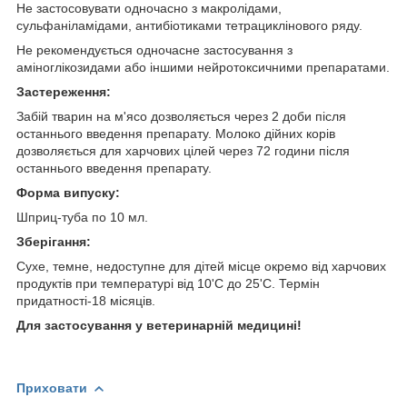
Не застосовувати одночасно з макролідами,
сульфаніламідами, антибіотиками тетрациклінового ряду.
Не рекомендується одночасне застосування з
аміноглікозидами або іншими нейротоксичними препаратами.
Застереження:
Забій тварин на м'ясо дозволяється через 2 доби після
останнього введення препарату. Молоко дійних корів
дозволяється для харчових цілей через 72 години після
останнього введення препарату.
Форма випуску:
Шприц-туба по 10 мл.
Зберігання:
Сухе, темне, недоступне для дітей місце окремо від харчових
продуктів при температурі від 10'С до 25'С. Термін
придатності-18 місяців.
Для застосування у ветеринарній медицині!
Приховати