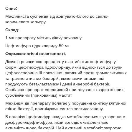
Опис:
Масляниста суспензія від жовтувато-білого до світло-
коричневого кольору.
Склад:
1 мл препарату містить діючу речовину:
Цефтиофура гідрохлориду-50 мг.
Фармакологічні властивості:
Діючою речовиною препарату є антибіотик цефтиофур у
формі цефтиофура гідрохлориду, який відноситься до групи
цефалоспоринів III покоління, активний проти грампозитивних
та грамнегативних бактерій, включаючи штами, які
продукують бета-лактамазу і деякі анаеробні бактерії.
Особливо препарат ефективний при лікуванні тварин хворих
субклінічним (прихованим) мастит.
Механізм дії препарату полягає у порушенні синтезу клітинної
стінки бактерії, пригнічуючи синтез пептидоглікану.
В організмі цефтиофур швидко метаболізується з утворенням
десфуроилцефтиофура, який володіє еквівалентною
активність щодо бактерій. Цей активний метаболіт зворотно