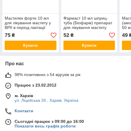
Мастилек форте 10 мл
Фармаст 10 мл шприц-
Мас
для лікування маститу у
туба (Біофарм) препарат
(амо
ВРХ в період лактації
для лікування маститу
50 м
преп
75
52
49
₴
₴
маст
Купити
Купити
Про нас
98% позитивних з 54 відгуків за рік
Працює з 23.02.2012
м. Харків
ул. Ліцейська 26 , Харків, Україна
Контакти
Сьогодні працює з 09:00 до 16:00
Показати весь графік роботи