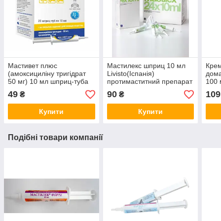
Мастивет плюс
Мастилекс шприц 10 мл
Кре
(амоксициліну тригідрат
Livisto(Іспанія)
дома
50 мг) 10 мл шприц-туба
протимаститний препарат
100 
препарат для лікування
для корів
49
90
109
₴
₴
маститу в корів
Купити
Купити
Подібні товари компанії