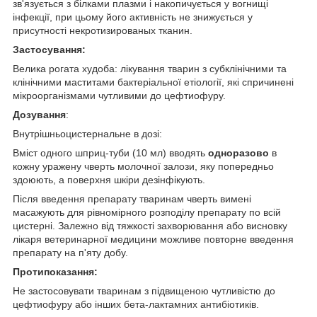
зв'язується з білками плазми і накопичується у вогнищі
інфекції, при цьому його активність не знижується у
присутності некротизированых тканин.
Застосування:
Велика рогата худоба: лікування тварин з субклінічними та
клінічними маститами бактеріальної етіології, які спричинені
мікроорганізмами чутливими до цефтиофуру.
Дозування
:
Внутрішньоцистернальне в дозі:
Вміст одного шприц-туби (10 мл) вводять
одноразово
в
кожну уражену чверть молочної залози, яку попередньо
здоюють, а поверхня шкіри дезінфікують.
Після введення препарату тваринам чверть вимені
масажують для рівномірного розподілу препарату по всій
цистерні. Залежно від тяжкості захворювання або висновку
лікаря ветеринарної медицини можливе повторне введення
препарату на п'яту добу.
Протипоказання:
Не застосовувати тваринам з підвищеною чутливістю до
цефтиофуру або інших бета-лактамних антибіотиків.