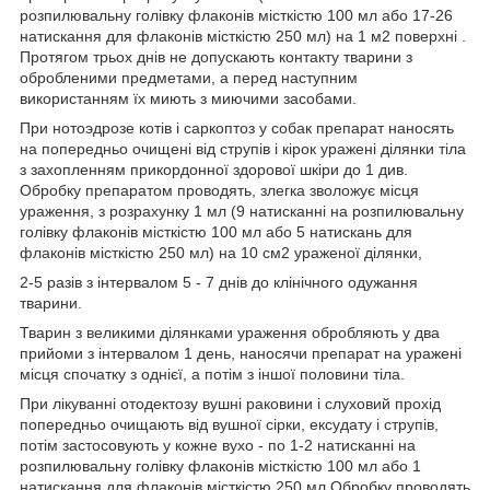
розпилювальну голівку флаконів місткістю 100 мл або 17-26
натискання для флаконів місткістю 250 мл) на 1 м
2
поверхні .
Протягом трьох днів не допускають контакту тварини з
обробленими предметами, а перед наступним
використанням їх миють з миючими засобами.
При нотоэдрозе котів і саркоптоз у собак препарат наносять
на попередньо очищені від струпів і кірок уражені ділянки тіла
з захопленням прикордонної здорової шкіри до 1 див.
Обробку препаратом проводять, злегка зволожує місця
ураження, з розрахунку 1 мл (9 натисканні на розпилювальну
голівку флаконів місткістю 100 мл або 5 натискань для
флаконів місткістю 250 мл) на 10 см
2
ураженої ділянки,
2-5 разів з інтервалом 5 - 7 днів до клінічного одужання
тварини.
Тварин з великими ділянками ураження обробляють у два
прийоми з інтервалом 1 день, наносячи препарат на уражені
місця спочатку з однієї, а потім з іншої половини тіла.
При лікуванні отодектозу вушні раковини і слуховий прохід
попередньо очищають від вушної сірки, ексудату і струпів,
потім застосовують у кожне вухо - по 1-2 натисканні на
розпилювальну голівку флаконів місткістю 100 мл або 1
натискання для флаконів місткістю 250 мл Обробку проводять