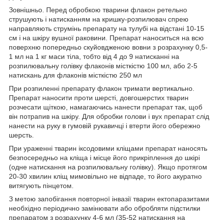
Зовнішньо. Перед обробкою тварини флакон ретельно
струшують і натисканням на кришку-розпилювач спрею
направляють струмінь препарату на тулубі на відстані 10-15
см і на шкіру вушної раковини. Препарат наноситься на всю
поверхню попередньо скуйовдженою вовни з розрахунку 0,5-
1 мл на 1 кг маси тіла, тобто від 4 до 9 натисканні на
розпилювальну голівку флаконів місткістю 100 мл, або 2-5
натискань для флаконів місткістю 250 мл
При розпиленні препарату флакон тримати вертикально.
Препарат наносити проти шерсті, довгошерстих тварин
розчесати щіткою, намагаючись нанести препарат так, щоб
він потрапив на шкіру. Для обробки голови і вух препарат слід
нанести на руку в гумовій рукавичці і втерти його обережно
шерсть.
При ураженні тварин іксодовими кліщами препарат наносять
безпосередньо на кліща і місце його прикріплення до шкірі
(одне натискання на розпилювальну голівку). Якщо протягом
20-30 хвилин кліщ мимовільно не відпаде, то його акуратно
витягують пінцетом.
З метою запобігання повторної інвазії тварин ектопаразитами
необхідно періодично замінювати або обробляти підстилки
препаратом з розрахунку 4-6 мл (35-52 натискання на