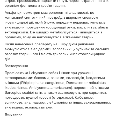
в кров. Кровоссальні паразити гинуть через потрапляння в їх
організм фентиона з кров'ю тварин.
Альфа-циперметрин має репелентні властивості, це
контактний синтетичний піретроїд з широким спектром
інсектицидної дії, який блокує передачу нервових імпульсів,
викликаючи порушення координації рухів, параліч і загибель
ектопаразитів. Він швидко метаболізується і виводиться з
організму, тому не накопичується в тканинах тварин.
Після нанесення препарату на шкіру діючі речовини
акумулюються в епідермісі, волосяних цибулинах та сальних
залозах тваринного і мають тривалий инсектоакарицидное
дію.
Застосування
Профілактика і лікування собак і кішок при ураженні
ектопаразитами: блохами, вошами, волосоїдів, іксодовими
кліщами (Rhipicephalus sanguineus, Dermacentor reticulatus,
Ixodes ricinus, Amblyomma americanum), коростяний кліщами
Sarcoptes scabiei та ін, а також застосовують при саркоптоз,
нотоэдрозе, вушної корості (отодектозе), бабезиозе,
эрлихиозе, анаплазмозі, лейшманіоз та інших захворюваннях,
викликаних ектопаразитами.
Дозування