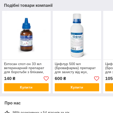
Подібні товари компанії
Ектосан спот-он 33 мл
Цифлур 500 мл
Циф
ветеринарний препарат
(Бровафарма) препарат
(Бр
для боротьби з бліхами,
для захисту від мух,
для 
мухами та кліщами для
комарів, ґедзів, гнуся і
кома
140
600
105
₴
₴
коней і собак
кліщів ВРХ і собак
кліщ
Купити
Купити
Про нас
98% позитивних з 54 відгуків за рік