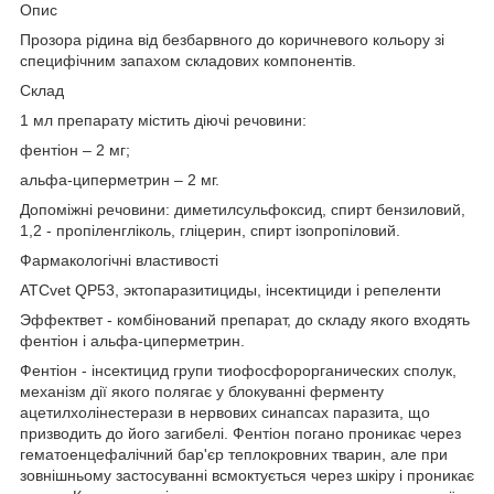
Опис
Прозора рідина від безбарвного до коричневого кольору зі
специфічним запахом складових компонентів.
Склад
1 мл препарату містить діючі речовини:
фентіон – 2 мг;
альфа-циперметрин – 2 мг.
Допоміжні речовини: диметилсульфоксид, спирт бензиловий,
1,2 - пропіленгліколь, гліцерин, спирт ізопропіловий.
Фармакологічні властивості
ATCvet QP53, эктопаразитициды, інсектициди і репеленти
Эффектвет - комбінований препарат, до складу якого входять
фентіон і альфа-циперметрин.
Фентіон - інсектицид групи тиофосфорорганических сполук,
механізм дії якого полягає у блокуванні ферменту
ацетилхолінестерази в нервових синапсах паразита, що
призводить до його загибелі. Фентіон погано проникає через
гематоенцефалічний бар'єр теплокровних тварин, але при
зовнішньому застосуванні всмоктується через шкіру і проникає