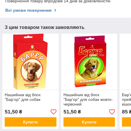
Повернення товару впродовж 14 днів за домовленістю
Всі умови повернення
З цим товаром також замовляють
Нашийник від блох
Нашийник від блох
Бар'
"Бар'єр" для собак
"Бар'єр" для собак жовто-
прей
червоний
кішо
51,50
51,50
85
₴
₴
Купити
Купити