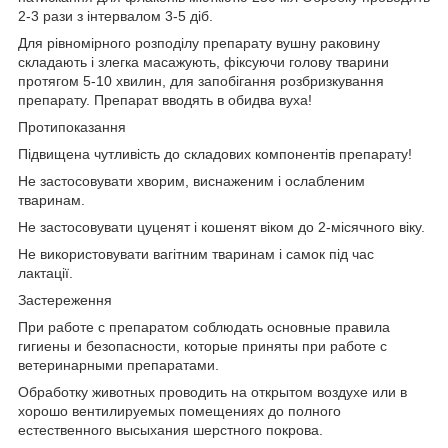
2-3 рази з інтервалом 3-5 діб.
Для рівномірного розподілу препарату вушну раковину
складають і злегка масажують, фіксуючи голову тварини
протягом 5-10 хвилин, для запобігання розбризкування
препарату. Препарат вводять в обидва вуха!
Протипоказання
Підвищена чутливість до складових компонентів препарату!
Не застосовувати хворим, виснаженим і ослабленим
тваринам.
Не застосовувати цуценят і кошенят віком до 2-місячного віку.
Не використовувати вагітним тваринам і самок під час
лактації.
Застереження
При работе с препаратом соблюдать основные правила
гигиены и безопасности, которые приняты при работе с
ветеринарными препаратами.
Обработку животных проводить на открытом воздухе или в
хорошо вентилируемых помещениях до полного
естественного высыхания шерстного покрова.