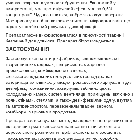
умовах, зокрема в умовах забруднення. Економний у
використанні, має противірусний ефект уже за 0,5%
концентрації. Чудово піниться, добре зволожує поверхню.
Має тривалу дію й не викликає звикання мікроорганізмів, що
гарантує стабільний результат дизенфекації.
Препарат може використовуватися в присутності тварин і
безпечний для довкілля. Препарат біорозкладається.
ЗАСТОСУВАННЯ
Застосовується на птицяхфабриках, свинокомплексах і
тваринницьких фермах, підприємствах харчової
промисловості, комбікормових заводах,
сільськогосподарських і комунальних господарствах,
ветеринарних клініках, у місцях громадського харчування для
дезінфекції обладнання, акваріумів, забійних цехів,
холодильних камер, систем вентиляції, приміщень, включно з
поли, стінами, стелями, а також дезінфекціями одягу, взуттям
та автотранспортом, перевезенням тварин, зерном,
комбікорм, харчовими продуктами.
Препарат застосовується методом аерозольного розпилення
як гарячий туман, способом нанесення піни, холодного
аерозольного розпилення, дрібнокапельного зрошення.
Також може застосовуватися методом ручної обробки.