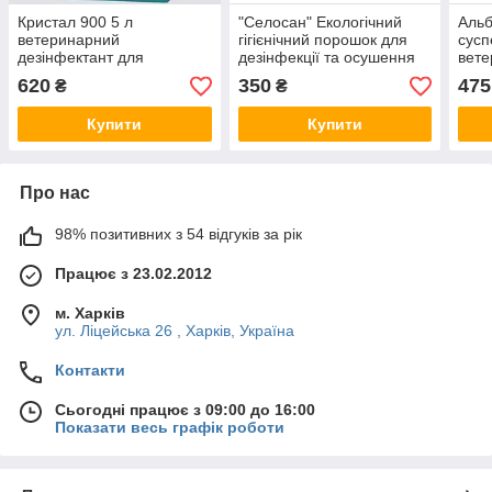
Кристал 900 5 л
"Селосан" Екологічний
Альб
ветеринарний
гігієнічний порошок для
сусп
дезінфектант для
дезінфекції та осушення
вет
дезінфекції яєць,
10 кг
прот
620
350
475
₴
₴
пташників та
пре
тваринницьких приміщень
Купити
Купити
Про нас
98% позитивних з 54 відгуків за рік
Працює з 23.02.2012
м. Харків
ул. Ліцейська 26 , Харків, Україна
Контакти
Сьогодні працює з 09:00 до 16:00
Показати весь графік роботи