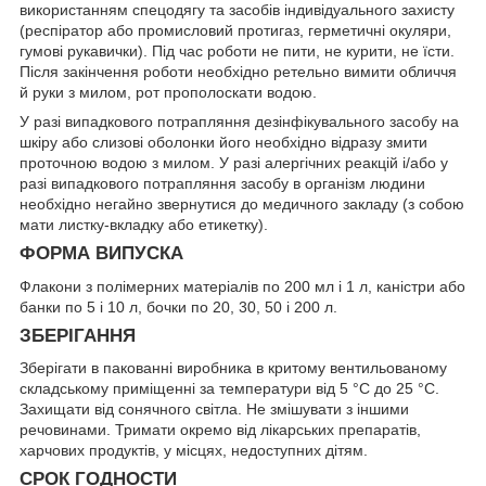
використанням спецодягу та засобів індивідуального захисту
(респіратор або промисловий протигаз, герметичні окуляри,
гумові рукавички). Під час роботи не пити, не курити, не їсти.
Після закінчення роботи необхідно ретельно вимити обличчя
й руки з милом, рот прополоскати водою.
У разі випадкового потрапляння дезінфікувального засобу на
шкіру або слизові оболонки його необхідно відразу змити
проточною водою з милом. У разі алергічних реакцій і/або у
разі випадкового потрапляння засобу в організм людини
необхідно негайно звернутися до медичного закладу (з собою
мати листку-вкладку або етикетку).
ФОРМА ВИПУСКА
Флакони з полімерних матеріалів по 200 мл і 1 л, каністри або
банки по 5 і 10 л, бочки по 20, 30, 50 і 200 л.
ЗБЕРІГАННЯ
Зберігати в пакованні виробника в критому вентильованому
складському приміщенні за температури від 5 °C до 25 °C.
Захищати від сонячного світла. Не змішувати з іншими
речовинами. Тримати окремо від лікарських препаратів,
харчових продуктів, у місцях, недоступних дітям.
СРОК ГОДНОСТИ