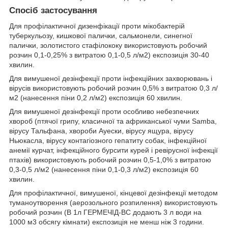
Спосіб застосування
Для профілактичної дизенфікації проти мікобактерій
туберкульозу, кишкової палички, сальмонели, синегної
палички, золотистого стафілококу використовують робочий
розчин 0,1-0,25% з витратою 0,1-0,5 л/м2) експозиція 30-40
хвилин.
Для вимушеної дезінфекції проти інфекційних захворювань і
вірусів використовують робочий розчин 0,5% з витратою 0,3 л/
м2 (нанесення піни 0,2 л/м2) експозиція 60 хвилин.
Для вимушеної дезінфекції проти особливо небезпечних
хвороб (птячої грипу, класичної та африканської чуми Samba,
вірусу Тальфана, хвороби Ауески, вірусу ящура, вірусу
Ньюкасла, вірусу контагіозного гепатиту собак, інфекційної
анемії курчат, інфекційного бурсити курей і ревірусної інфекції
птахів) використовують робочий розчин 0,5-1,0% з витратою
0,3-0,5 л/м2 (нанесення піни 0,1-0,3 л/м2) експозиція 60
хвилин.
Для профілактичної, вимушеної, кінцевої дезінфекції методом
туманоутворення (аерозольного розпилення) використовують
робочий розчин (В 1л ГЕРМЕЧІД-ВС додають 3 л води на
1000 м3 обсягу кімнати) експозиція не менш ніж 3 години.