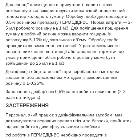
Для санації приміщення в присутності тварин і птахів
рекомендується використовувати механічний аерозольний
генератор холодного туману. Обробку необхідно проводити
0,5% розчином препарату ГЕРМЕДІД-ВС. Норма витрати — 2-
5 мл робочого розчину на 1 м3. Для поліпшення поширення
туману в робочий розчин можна вводити гліцерин із
розрахунку 5-10% від загального об'єму. Обробку треба
проводити за вимкненої вентиляції. У разі неможливості
повного вимкнення вентиляції або створення герметичних
умов у приміщенні об'єм робочого розчину може бути
збільшений до 25 мл на 1 м3.
Дезінфекція яйця та яєчної тари виробляється методом
зрошення або аерозольним методом із використанням
розчину 0,1-0,25%.
Заповнення дезбар'єрів 0,5% за потреби та висихання (2-3
рази на тиждень).
ЗАСТЕРЕЖЕННЯ
Персонал, який працює з дезінфікувальним засобом, має
дотримуватися основних правил гігієни та безпеки, прийнятих
під час роботи з дизенфікувальними засобами.
Усі роботи з ГЕРМЕДІД-ВС необхідно проводити з