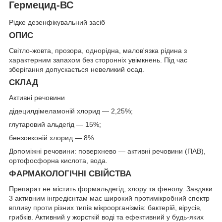
Гермецид-ВС
Рідке дезенфікувальний засіб
ОПИС
Світло-жовта, прозора, однорідна, малов'язка рідина з
характерним запахом без сторонніх увімкнень. Під час
зберігання допускається невеликий осад.
СКЛАД
Активні речовини
дідецилдімеламоній хлорид — 2,25%;
глутаровий альдегід — 15%;
бензовконій хлорид — 8%.
Допоміжні речовини: поверхнево — активні речовини (ПАВ),
ортофосфорна кислота, вода.
ФАРМАКОЛОГІЧНІ СВІЙСТВА
Препарат не містить формальдегід, хлору та фенолу. Завдяки
3 активним інгредієнтам має широкий протимікробний спектр
впливу проти різних типів мікроорганізмів: бактерій, вірусів,
грибків. Активний у жорсткій воді та ефективний у будь-яких