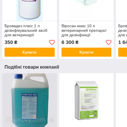
Бровадез плюс 1 л
Віросан макс 10 л
Бров
дезінфікувальний засіб
ветеринарний препарат
дезі
для ветеринарії
для дезінфекції
для 
350
6 300
1 6
₴
₴
Купити
Купити
Подібні товари компанії