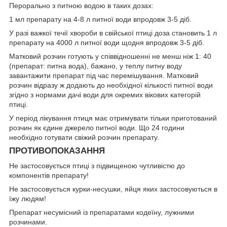
Перорально з питною водою в таких дозах:
1 мл препарату на 4-8 л питної води впродовж 3-5 діб.
У разі важкої течії хвороби в свійської птиці доза становить 1 л
препарату на 4000 л питної води щодня впродовж 3-5 діб.
Матковий розчин готують у співвідношенні не менш ніж 1: 40
(препарат: питна вода), бажано, у теплу питну воду
завантажити препарат під час перемішування. Матковий
розчин відразу ж додають до необхідної кількості питної води
згідно з нормами дачі води для окремих вікових категорій
птиці.
У період лікування птиця має отримувати тільки приготований
розчин як єдине джерело питної води. Що 24 години
необхідно готувати свіжий розчин препарату.
ПРОТИВОПОКАЗАННЯ
Не застосовується птиці з підвищеною чутливістю до
компонентів препарату!
Не застосовується курки-несушки, яйця яких застосовуються в
їжу людям!
Препарат несумісний із препаратами кодеїну, лужними
розчинами.