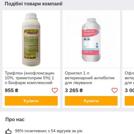
Подібні товари компанії
Трифлон (енофлоксацин
Орнитил 1 л
Офло
10%, триметоприм 5%) 1
ветеринарний антибіотик
вете
л Біофарм комплексний
для лікування
для 
ветеринарний антибіотик
бактеріальних
брой
955
3 265
3 0
₴
₴
захворювань голубів
Купити
Купити
Про нас
98% позитивних з 54 відгуків за рік