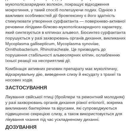
мукополісахаридних волокон, покращує відходження
мокротиння, у такий спосіб полегшуючи подих. Однією з
важливих особливостей дії бромгексину є його здатність
стимулювати утворення сурфактанта — поверхнево-активної
речовини ліпідами-білково-мукополісахаридного характеру,
який синтезується в клітинах альвеол. Біосинтез сурфактанта
порушується у разі захворювань органів дихання, викликаних
Mycoplasma gallisepticum, Mycoplasma synoviae,
Ornithobacterium. Rhinotracheale. Це призводить до
порушення стабільності альвеолярних клітин, ослабленню
їхньої реакції на несприятливі дії.
Комбінація активних речовин препарату має муколітичну,
відхаркувальну дію, виведення слизу й ексудату з трахеї та
носових ходів.
ЗАСТОСУВАННЯ
Лікування свійської птиці (бройлери та ремонтний молодняк)
у разі захворювань органів дихання різної етіології, зокрема
викликаних бактеріями та вірусами, які супроводжуються
підвищеною секрецією слизу, а також використовується для
лікування чхання під час ускладненому диханні.
ДОЗУВАННЯ