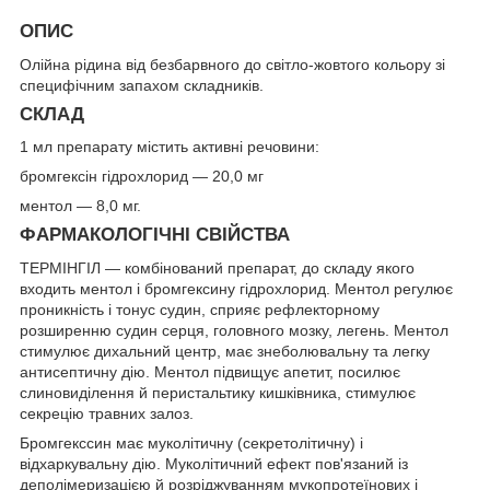
ОПИС
Олійна рідина від безбарвного до світло-жовтого кольору зі
специфічним запахом складників.
СКЛАД
1 мл препарату містить активні речовини:
бромгексін гідрохлорид — 20,0 мг
ментол — 8,0 мг.
ФАРМАКОЛОГІЧНІ СВІЙСТВА
ТЕРМІНГІЛ — комбінований препарат, до складу якого
входить ментол і бромгексину гідрохлорид. Ментол регулює
проникність і тонус судин, сприяє рефлекторному
розширенню судин серця, головного мозку, легень. Ментол
стимулює дихальний центр, має знеболювальну та легку
антисептичну дію. Ментол підвищує апетит, посилює
слиновиділення й перистальтику кишківника, стимулює
секрецію травних залоз.
Бромгекссин має муколітичну (секретолітичну) і
відхаркувальну дію. Муколітичний ефект пов'язаний із
деполімеризацією й розріджуванням мукопротеїнових і