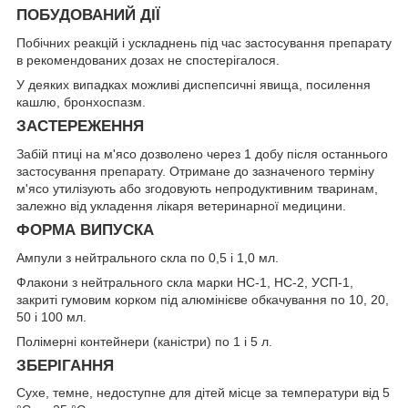
ПОБУДОВАНИЙ ДІЇ
Побічних реакцій і ускладнень під час застосування препарату
в рекомендованих дозах не спостерігалося.
У деяких випадках можливі диспепсичні явища, посилення
кашлю, бронхоспазм.
ЗАСТЕРЕЖЕННЯ
Забій птиці на м'ясо дозволено через 1 добу після останнього
застосування препарату. Отримане до зазначеного терміну
м'ясо утилізують або згодовують непродуктивним тваринам,
залежно від укладення лікаря ветеринарної медицини.
ФОРМА ВИПУСКА
Ампули з нейтрального скла по 0,5 і 1,0 мл.
Флакони з нейтрального скла марки НС-1, НС-2, УСП-1,
закриті гумовим корком під алюмінієве обкачування по 10, 20,
50 і 100 мл.
Полімерні контейнери (каністри) по 1 і 5 л.
ЗБЕРІГАННЯ
Сухе, темне, недоступне для дітей місце за температури від 5