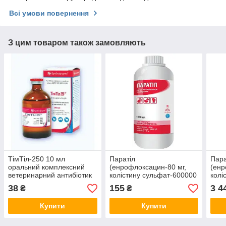
Всі умови повернення
З цим товаром також замовляють
ТімТіл-250 10 мл
Паратіл
Пара
оральний комплексний
(енрофлоксацин-80 мг,
(енр
ветеринарний антибіотик
колістину сульфат-600000
колі
широкого спектра дії
МО, тилмикозин-75 мг) 1
МО, 
38
155
3 4
₴
₴
мл № 25 антибіотик для
анти
птиці
Купити
Купити