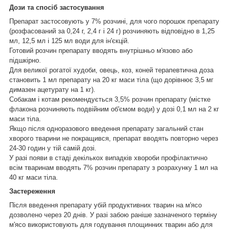
Дози та спосіб застосування
Препарат застосовують у 7% розчині, для чого порошок препарату
(розфасований за 0,24 г, 2,4 г і 24 г) розчиняють відповідно в 1,25
мл, 12,5 мл і 125 мл води для ін'єкцій.
Готовий розчин препарату вводять внутрішньо м'язово або
підшкірно.
Для великої рогатої худоби, овець, коз, коней терапевтична доза
становить 1 мл препарату на 20 кг маси тіла (що дорівнює 3,5 мг
димазен ацетурату на 1 кг).
Собакам і котам рекомендується 3,5% розчин препарату (містке
флакона розчиняють подвійним об'ємом води) у дозі 0,1 мл на 2 кг
маси тіла.
Якщо після одноразового введення препарату загальний стан
хворого тварини не покращився, препарат вводять повторно через
24-30 годин у тій самій дозі.
У разі появи в стаді декількох випадків хвороби профілактично
всім тваринам вводять 7% розчин препарату з розрахунку 1 мл на
40 кг маси тіла.
Застереження
Після введення препарату убій продуктивних тварин на м'ясо
дозволено через 20 днів. У разі забою раніше зазначеного терміну
м'ясо використовують для годування площинних тварин або для