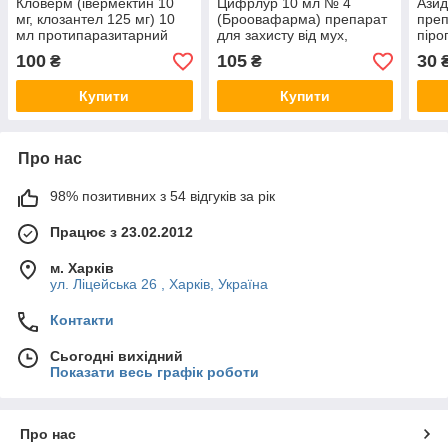
Кловерм (івермектин 10
Цифрлур 10 мл № 4
Азид
мг, клозантел 125 мг) 10
(Броовафарма) препарат
преп
мл протипаразитарний
для захисту від мух,
піро
препарат для КРС і МРС
комарів, оводів, гнусу та
соба
100
105
30
₴
₴
кліщів КРС і собак
Купити
Купити
Про нас
98% позитивних з 54 відгуків за рік
Працює з 23.02.2012
м. Харків
ул. Ліцейська 26 , Харків, Україна
Контакти
Сьогодні вихідний
Показати весь графік роботи
Про нас