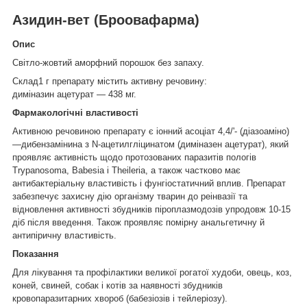
Азидин-вет (Броовафарма)
Опис
Світло-жовтий аморфний порошок без запаху.
Склад1 г препарату містить активну речовину:
диміназин ацетурат — 438 мг.
Фармакологічні властивості
Активною речовиною препарату є іонний асоціат 4,4/'- (діазоаміно)
—дибензамінина з N-ацетилгліцинатом (диміназен ацетурат), який
проявляє активність щодо протозованих паразитів пологів
Trypanosoma, Babesia і Theileria, а також частково має
антибактеріальну властивість і фунгіостатичний вплив. Препарат
забезпечує захисну дію організму тварин до реінвазії та
відновлення активності збудників піроплазмодозів упродовж 10-15
діб після введення. Також проявляє помірну анальгетичну й
антипіричну властивість.
Показання
Для лікування та профілактики великої рогатої худоби, овець, коз,
коней, свиней, собак і котів за наявності збудників
кровопаразитарних хвороб (бабезіозів і тейлеріозу).