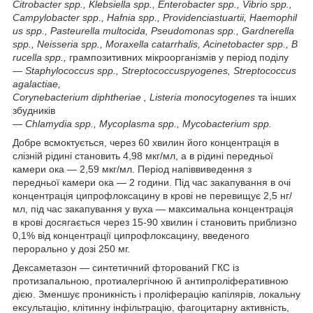
Citrobacter
spp
.,
Klebsiella
spp
.,
Enterobacter
spp
.,
Vibrio
spp
.,
Campylobacter
spp
.,
Hafnia
spp
.,
Providencia
stuartii
,
Haemophil
us
spp
.,
Pasteurella
multocida
,
Pseudomonas
spp
.,
Gardnerella
spp
.,
Neisseria
spp
.,
Moraxella
catarrhalis
,
Acinetobacter
spp
.,
B
rucella
spp
.,
грампозитивних мікроорганізмів у період поділу
—
Staphylococcus
spp
.,
Streptococcus
pyogenes
,
Streptococcus
agalactiae
,
Со
rynebacterium
diphtheriae
,
Listeria
monocytogenes
та інших
збудників
—
Chlamydia
spp
.,
Mycoplasma
spp
.,
Mycobacterium
spp
.
Добре всмоктується, через 60 хвилин його концентрація в
слізній рідині становить 4,98 мкг/мл, а в рідині передньої
камери ока — 2,59 мкг/мл. Період напіввиведення з
передньої камери ока — 2 години. Під час закапування в очі
концентрація ципрофлоксацину в крові не перевищує 2,5 нг/
мл, під час закапування у вуха — максимальна концентрація
в крові досягається через 15-90 хвилин і становить приблизно
0,1% від концентрації ципрофлоксацину, введеного
перорально у дозі 250 мг.
Дексаметазон — синтетичний фторований ГКС із
протизапальною, протиалергічною й антипроліферативною
дією. Зменшує проникність і проліферацію капілярів, локальну
ексультацію, клітинну інфільтрацію, фагоцитарну активність,