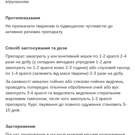
втручанням.
Протипоказання
Не призначати тваринам із підвищеною чутливістю до
активних речовин препарату.
Спосіб застосування та дози
Препарат закапують у кон'юнктивний мішок по 1-2 краплі 2-4
рази на добу (у складних випадках упродовж 1-2 днів
закопують по 1-2 краплі кожні 2-3 години) або слуховий прохід
по 1-4 краплі (залежить від маси тварини) 2-3 рази на добу.
За наявності чималих гнійних або слизово-гнійних виділень,
проводять попереднє гігієнічне оброблення очей або вух:
закопують 3-4 краплі та видаляють виділення стерильним
марлевим тампоном, після чого закопують 1-2 краплі
препарату. Курс лікування до повного одужання становить 5-
10 днів.
Застереження
Під час закапування в очі іноді можливі місцеві подразнення,