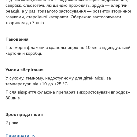
свербіж, сльозотечі, які швидко проходять, зрідка — алергічні
реакції, а у разі тривалого застосування — розвиток вторинної
глаукоми, стероїдної катаракти. Обережно застосовувати
тваринам до 7 днів.
Паковання
Полімерні флакони з крапельницею по 10 мл в індивідуальній
картонній коробці.
Умови зберігання
У сухому, темному, недоступному для дітей місці, за
температури від +10 до +25 °C.
Після відкриття флакона препарат використовувати впродовж
30 днів.
З
рок придатності
2 роки.
Приховати