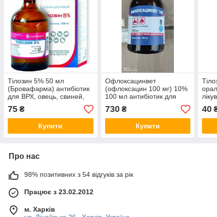
Тілозин 5% 50 мл
Офлоксацинвет
Тіло
(Бровафарма) антибіотик
(офлоксацин 100 мг) 10%
орал
для ВРХ, овець, свиней,
100 мл антибіотик для
ліку
кішок, собак і кроликів
лікування КРС, свиней,
75
730
40
₴
₴
овець, коз, собак і кішок
Купити
Купити
Про нас
98% позитивних з 54 відгуків за рік
Працює з 23.02.2012
м. Харків