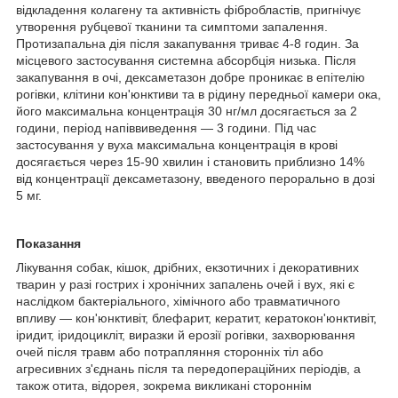
відкладення колагену та активність фібробластів, пригнічує
утворення рубцевої тканини та симптоми запалення.
Протизапальна дія після закапування триває 4-8 годин. За
місцевого застосування системна абсорбція низька. Після
закапування в очі, дексаметазон добре проникає в епітелію
рогівки, клітини кон'юнктиви та в рідину передньої камери ока,
його максимальна концентрація 30 нг/мл досягається за 2
години, період напіввиведення — 3 години. Під час
застосування у вуха максимальна концентрація в крові
досягається через 15-90 хвилин і становить приблизно 14%
від концентрації дексаметазону, введеного перорально в дозі
5 мг.
Показання
Лікування собак, кішок, дрібних, екзотичних і декоративних
тварин у разі гострих і хронічних запалень очей і вух, які є
наслідком бактеріального, хімічного або травматичного
впливу — кон'юнктивіт, блефарит, кератит, кератокон'юнктивіт,
іридит, іридоцикліт, виразки й ерозії рогівки, захворювання
очей після травм або потрапляння сторонніх тіл або
агресивних з'єднань після та передопераційних періодів, а
також отита, відорея, зокрема викликані стороннім