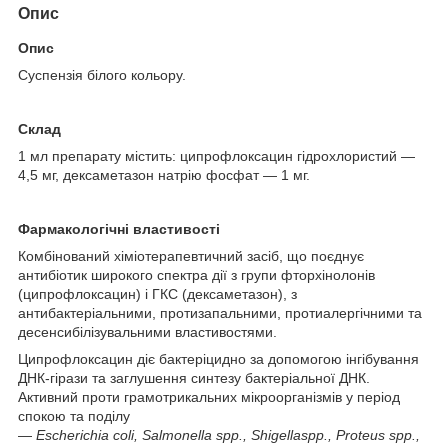
Опис
Опис
Суспензія білого кольору.
Склад
1 мл препарату містить: ципрофлоксацин гідрохлористий —
4,5 мг, дексаметазон натрію фосфат — 1 мг.
Фармакологічні властивості
Комбінований хіміотерапевтичний засіб, що поєднує
антибіотик широкого спектра дії з групи фторхінолонів
(ципрофлоксацин) і ГКС (дексаметазон), з
антибактеріальними, протизапальними, протиалергічними та
десенсибілізувальними властивостями.
Ципрофлоксацин діє бактеріцидно за допомогою інгібування
ДНК-гірази та заглушення синтезу бактеріальної ДНК.
Активний проти грамотрикальних мікроорганізмів у період
спокою та поділу
—
Escherichia
coli
,
Salmonella
spp
.,
Shigella
spp
.,
Proteus
spp
.,