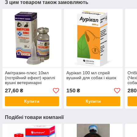
З цим товаром також замовляють
Амітразин-плюс 10мл
Аурікап 100 мл спрей
Отіб
(потрійний ефект) краплі
вушний для собак і кішок
(Чех
вушні ветеринарні
собак
антипаразитарні
анти
27,60
150
280
₴
₴
пре
Купити
Купити
Подібні товари компанії