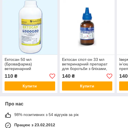
Ектосан 50 мл
Ектосан спот-он 33 мл
Івер
(Бровафарма)
ветеринарний препарат
ін'є
ветеринарний
для боротьби з бліхами,
преп
протипаразитарний
мухами та кліщами для
і клі
110
140
140
₴
₴
препарат проти кліщів,
коней і собак
вошей, бліх та мух
Купити
Купити
Про нас
98% позитивних з 54 відгуків за рік
Працює з 23.02.2012