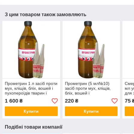
З цим товаром також замовляють
Прометрин 1 л засіб проти
Прометрин (5 мл№10)
Смер
мух, кліщів, бліх, вошей і
засіб проти мух, кліщів,
мл у
пухопероїдів тварин і
бліх, вошей і
для 
птиці
пухопероедов тварин і
кома
1 600
220
75
₴
₴
птиці
повз
Купити
Купити
Подібні товари компанії