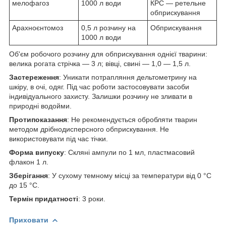
мелофагоз
1000 л води
КРС — ретельне
обприскування
Арахноєнтомоз
0,5 л розчину на
Обприскування
1000 л води
Об'єм робочого розчину для обприскування однієї тварини:
велика рогата стрічка — 3 л; вівці, свині — 1,0 — 1,5 л.
Застереження
: Уникати потрапляння дельтометрину на
шкіру, в очі, одяг. Під час роботи застосовувати засоби
індивідуального захисту. Залишки розчину не зливати в
природні водойми.
Протипоказання
: Не рекомендується обробляти тварин
методом дрібнодисперсного обприскування. Не
використовувати під час тічки.
Форма випуску
: Скляні ампули по 1 мл, пластмасовий
флакон 1 л.
Зберігання
: У сухому темному місці за температури від 0 °C
до 15 °C.
Термін придатності
: 3 роки.
Приховати