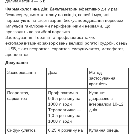
дельтаметрин — 5 г.
Фармакологічна дія
: Дельтаметрин ефективно діє у разі
безпосереднього контакту на кліщів, вошей і мух, які
паразитують на шкірі тварин, блокує передавання нервових
імпульсів гангліозними периферичними нервами, що
призводить до загибелі паразита.
Застосування: Терапія та профілактика таких
ектопаразитарних захворювань великої рогатої худоби, овець
і USB, як-от псороптоз, сараптоз, сифункулятоз, мелофагоз,
ароноентоз.
Дозування
:
Захворювання
Доза
Метод
застосування,
кратність
Псороптоз,
Профілактична —
Купання
саркоптоз
0,6 л розчину на
дворазово з
1000 л води
інтервалом 10-12
Терапевтична —
днів
1,0 л розчину на
1000 л води
Сифункулятоз,
0,25 л розчину на
Купання овець,