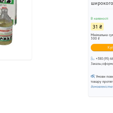
широкого 
В наявності
31 ₴
Мінімальна су
300 ₴
Ку
+380 (95) 6
Заказы,оформл
товару протя
домовленістю