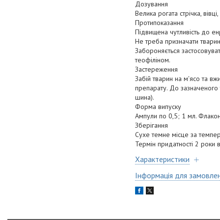
Дозування
Велика рогата стрічка, вівці
Протипоказання
Підвищена чутливість до е
Не треба призначати тварин
Забороняється застосовува
теофіліном.
Застереження
Забій тварин на м'ясо та в
препарату. До зазначеного
шина).
Форма випуску
Ампули по 0,5; 1 мл. Флакон
Зберігання
Сухе темне місце за темпер
Термін придатності 2 роки 
Характеристики
Інформація для замовле