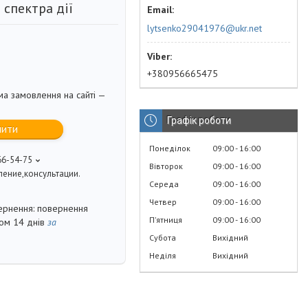
спектра дії
lytsenko29041976@ukr.net
+380956665475
ма замовлення на сайті —
Графік роботи
пити
Понеділок
09:00
16:00
66-54-75
Вівторок
09:00
16:00
ение,консультации.
Середа
09:00
16:00
Четвер
09:00
16:00
повернення
Пʼятниця
09:00
16:00
гом 14 днів
за
Субота
Вихідний
Неділя
Вихідний