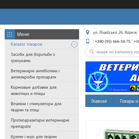
ул. Ліцейська 26, Харків,
+380 (95) 666-54-75
+3
Каталог товаров
Засоби для боротьби з
гризунами
Ветеринарні антибіотики і
антимікробні препарати
Кормовые добавки для
животных и птицы
Главная
Товары и 
Вітаміни і стимулятори для
тварин та птиці
Протипаразитарні ветеринарні
препарати
Креми і мазі для тварин