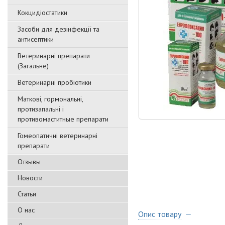
Кокцидіостатики
Засоби для дезінфекції та
антисептики
Ветеринарні препарати
(Загальне)
Ветеринарні пробіотики
Маткові, гормональні,
протизапальні і
противомаститные препарати
Гомеопатичні ветеринарні
препарати
Отзывы
Новости
Статьи
О нас
Опис товару