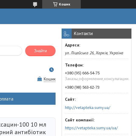
Кошик
Контакти
Знайти
ул. Ліцейська 26, Харків, Україна
+380 (95) 666-54-75
Заказы,оформление,консультации.
Кошик
+380 (98) 563-62-73
оплата
http://vetapteka.sumy.ua/
сацин-100 10 мл
https://vetapteka.sumy.ua/ua/
рний антибіотик