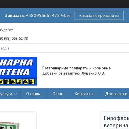
Заказать
+380956665475 Viber
Заказать препараты
 Україна
80 (98) 563-62-73
Ветеринарные препараты и кормовые
добавки от ветаптеки Луценко О.В.
услуги
Отзывы
О нас
Контакты
Доставка и 
Енрофлок
ветерина