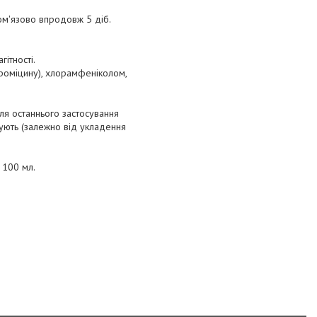
ньом'язово впродовж 5 діб.
ітності.
роміцину), хлорамфеніколом,
ля останнього застосування
ують (залежно від укладення
 100 мл.