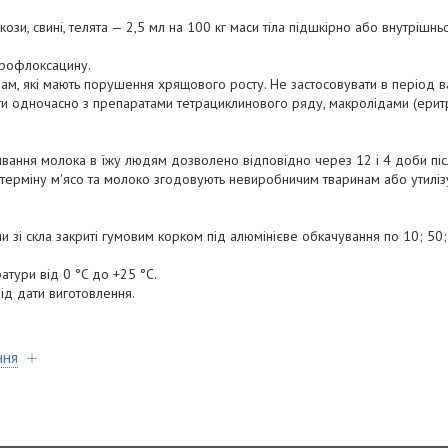
, кози, свині, телята — 2,5 мл на 100 кг маси тіла підшкірно або внутріш
нрофлоксацину.
ам, які мають порушення хрящового росту. Не застосовувати в період ваг
ти одночасно з препаратами тетрациклинового ряду, макролідами (ерит
живання молока в їжу людям дозволено відповідно через 12 і 4 доби піс
 терміну м'ясо та молоко згодовують невиробничим тваринам або утиліз
и зі скла закриті гумовим корком під алюмінієве обкачування по 10; 50;
атури від 0 °C до +25 °C.
від дати виготовлення.
ння