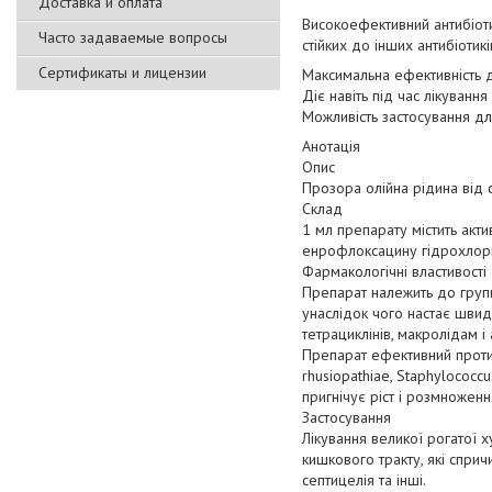
Доставка и оплата
Високоефективний антибіоти
Часто задаваемые вопросы
стійких до інших антибіотикі
Сертификаты и лицензии
Максимальна ефективність д
Діє навіть під час лікуванн
Можливість застосування для
Анотація
Опис
Прозора олійна рідина від 
Склад
1 мл препарату містить акти
енрофлоксацину гідрохлор
Фармакологічні властивості
Препарат належить до групи 
унаслідок чого настає швидк
тетрациклінів, макролідам і
Препарат ефективний проти гр
rhusiopathiae, Staphylococcu
пригнічує ріст і розмноженн
Застосування
Лікування великої рогатої 
кишкового тракту, які спри
септицелія та інші.