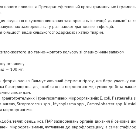
к нового покоління. Препарат ефективний проти граматичних і грампози
в.
ля лікування шлунково-кишкових захворювань, інфекцій дихальної та се
я запущених захворювань і у разі важкої діагностики інфекцій.
 більшості видів сільськогосподарських і хатніх тварин.
світло-жовтого до темно-жовтого кольору зі специфічним запахом.
вну речовину:
ид — 100 мг.
фторхінолонів. Гальмує активний фермент гірозу, яка бере участь у ката
а бактерицидна дія, особливо на мікроорганізми, гумові до бета-лактамі
 аміноглікозидам.
анготретельних і грампозитивних мікроорганізмів: E. coli, Pasteurella sp
s aureus, Streptococcus spp., Mycoplasma spp., Campylobacter spp. Klesiell
я мікроорганізмів.
худоби, телят, овець, коз, ПАР захворювань органів дихання й сечовивід
чинені мікроорганізмами, чутливими до енрофлоксацину, а саме: стафілок