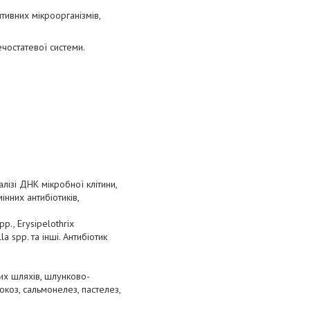
тивних мікроорганізмів,
чостатевої системи.
лізі ДНК мікробної клітини,
нних антибіотиків,
p., Erysipelothrix
a spp. та інші. Антибіотик
них шляхів, шлунково-
окоз, сальмонелез, пастелез,