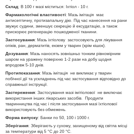
Склад
: В 100 г мазі міститься: Іхтіол - 10 г.
Фармакологічні властивості
: Мазь імітація має
антисептичну, протизапальну дію. Під час нанесення на рани
звужує судини, зменшує секрецію й ексудатацію, а також
прискорює регенерацію пошкодженої тканини.
Застосування
: Мазь іхтіолову застосовують для лікування
опіків, ран, дерматитів, екзем у тварин (крім кішок).
Дозування
: Мазь наносять зовнішньо тонким рівномірним
шаром на уражену поверхню 1-2 рази на добу щодня
впродовж 5-10 днів.
Протипоказання
: Мазь імітація не викликає у тварин
побічної дії та ускладнень під час застосування відповідно до
справжньої інструкції.
Застереження
: Застосування мазі імітіолової не виключає
використання інших лікарських засобів. Продукти
тваринництва під час і після застосування мазі їхтіолової
використовують без обмежень.
Форма випуску
: Банки по 50, 100 і 1000 г.
Зберігання
: Зберігають у сухому, захищеному від світла місці
за температури від 5 °C до 20 °C.