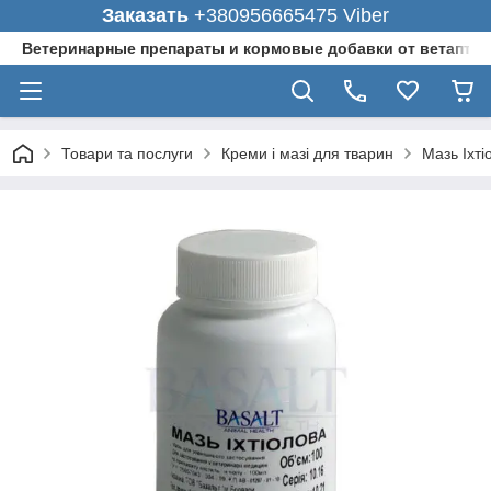
Заказать
+380956665475 Viber
Ветеринарные препараты и кормовые добавки от ветаптеки
Товари та послуги
Креми і мазі для тварин
Мазь Іхті