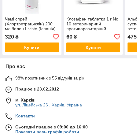
Чемі спрей
Клозафен таблетки 1 г No
Альб
(Хлортретрациклін) 200
10 ветеринарний
сусп
мл балон Livisto (Іспанія)
протипаразитарний
вет
ветеринарний
препарат для КРС і МРС
прот
320
60
475
₴
₴
антисептичний препарат,
пре
аерозоль.
Купити
Купити
Про нас
98% позитивних з 55 відгуків за рік
Працює з 23.02.2012
м. Харків
ул. Ліцейська 26 , Харків, Україна
Контакти
Сьогодні працює з 09:00 до 16:00
Показати весь графік роботи