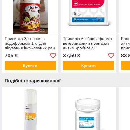
Присипка Загоєння з
Трицилін 6 г бровафарма
Рано
йодоформом 1 кг для
ветеринарний препарат
анти
лікування інфікованих ран
антимікробної дії
прис
у тварин
йод
705
37,50
83
₴
₴
Купити
Купити
Подібні товари компанії