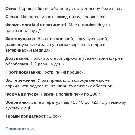
Опис
: Порошок білого або жовтуватого кольору без запаху.
Склад
: Препарат містить оксид цинку, наповнювач.
Фармакологічні властивості
: Має антимікробну та
протизапальну дії.
Застосування
: Як антисептичний, підсушувальний,
дезінфікувальний засіб у разі захворювань шкіри в
ветеринарній медицині.
Дозування
: Присипкою припудрюють уражені зони шкіри й
обробляють 1-2 рази на день.
Протипоказання
: Гострі гнійні процеси.
Застереження
: У разі тривалого застосування може
спричинити подразнення шкіри та слизових оболонок.
Форма випуску
: Пакети з поліетилену по 200 г.
Зберігання
: За температури від +15 °C до +20 °C у темному
сухому місці.
Термін придатності
: 2 роки
Приховати