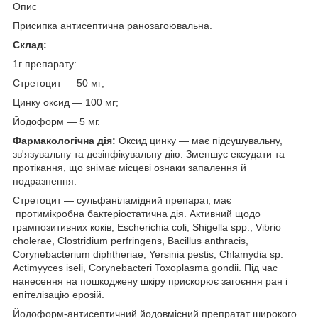
Опис
Присипка антисептична ранозагоювальна.
Склад:
1г препарату:
Стретоцит — 50 мг;
Цинку оксид — 100 мг;
Йодоформ — 5 мг.
Фармакологічна дія:
Оксид цинку — має підсушувальну,
зв'язувальну та дезінфікувальну дію. Зменшує ексудати та
протікання, що знімає місцеві ознаки запалення й
подразнення.
Стретоцит — сульфаніламідний препарат, має
протимікробна бактеріостатична дія. Активний щодо
грампозитивних коків, Escherichia coli, Shigella spp., Vibrio
cholerae, Clostridium perfringens, Bacillus anthracis,
Corynebacterium diphtheriae, Yersinia pestis, Chlamydia sp.
Actimyyces iseli, Corynebacteri Toxoplasma gondii. Під час
нанесення на пошкоджену шкіру прискорює загоєння ран і
епітелізацію ерозій.
Йодоформ-антисептичний йодовмісний препратат широкого