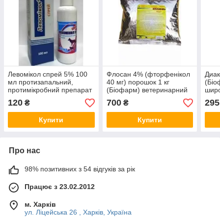
Левомікол спрей 5% 100
Флосан 4% (фторфенікол
Диак
мл протизапальний,
40 мг) порошок 1 кг
(Біо
протимікробний препарат
(Біофарм) ветеринарний
широ
для лікування ран у
антибіотик для птиці,
кролі
120
700
295
₴
₴
тварин
тварин і риб
Купити
Купити
Про нас
98% позитивних з 54 відгуків за рік
Працює з 23.02.2012
м. Харків
ул. Ліцейська 26 , Харків, Україна