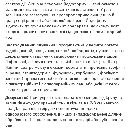
спектра дії. Активна речовина йодоформу — трийодметан
має дезінфікувальні та антисептичні властивості. У разі
зовнішнього застосування препарат сприяє очищенню й
грануляції ранової або опікової поверхні. Йодоформ
відносить до групи йодовмісних препаратів, до складу яких
входять органічні речовини, які відщеплюють елементарний
йод.
Застосування:
Лікування і профілактика у великої рогатої
худоби, коней, овець, коз, свиней, собак, котів, пушних звірів і
декоративних тваринних захворювань і пошкоджень шкіри
(інфіковані, свіжоутворені та гнійні рани та опіки (I та II ст.)
Язички, светрі, мокнучі екземи, дерматити, пролежні, трофічні
виразки, стриптодермія, фурункули, карбункули, фолікуліт,
імпетиго); травм і хвороб коґтей, кігтів і рогів; для оброблення
пілякастраційних і післяопераційних ран, абсцесів і флегон
після хірургічного втручання.
Дозування:
Припудрюють препаратом очищені від бруду та
залишків ексудату уражені зони шкіри та на 2-3 см навколо
них. Для ран після хірургічного втручання досить
одноразового оброблення, в інших випадках уражені ділянки
обробляють 1-2 рази на день до епітелізації або рубцювання
ран.