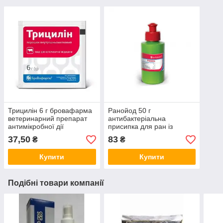
Трицилін 6 г бровафарма
Ранойод 50 г
ветеринарний препарат
антибактеріальна
антимікробної дії
присипка для ран із
йодоформом
37,50
83
₴
₴
Купити
Купити
Подібні товари компанії