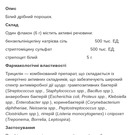
Опис
Білий дрібний порошок.
Склад
Один флакон (6 г) містить активні речовини:
бензильпініциліну натрієва сіль 500 тыс. ЕД;
стриптоміцину сульфат 500 тыс. ЕД;
стрепоцит білий 5 г.
Фармакологічні властивості
Трицилін — комбінований препарат, що складається із
синергічно активних складників, що забезпечують широкий
спектр антимікробної дії щодо: грампозитивних бактерій
(
Streptococcus spp., Staphylococcus spp., Bacillus spp.
),
анаеробних бактерій (
Escherichia coli, Proteus spp., Klebsiella
spp., Enterobacter spp
.), коринебактерій (
Corynebacterium
diphtheriae, Neisseria spp., Peptostreptococcus spp.,
Cloistridium spp.
), літерій (
Listeria monocytogenes
) і спірохет
(
Treponema, Borrelia, Leptospira
).
Застосування