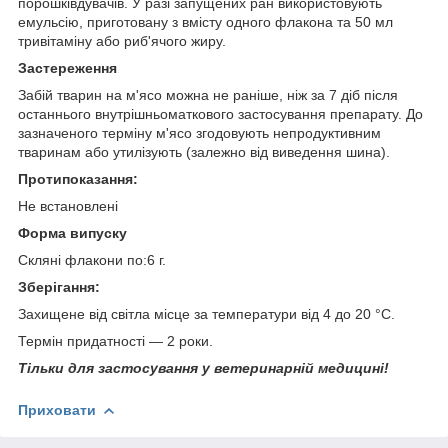
порошківдувачів. У разі запущених ран використовують
емульсію, приготовану з вмісту одного флакона та 50 мл
тривітаміну або риб'ячого жиру.
Застереження
Забій тварин на м'ясо можна не раніше, ніж за 7 діб після
останнього внутрішньоматкового застосування препарату. До
зазначеного терміну м'ясо згодовують непродуктивним
тваринам або утилізують (залежно від виведення шина).
Протипоказання:
Не встановлені
Форма випуску
Скляні флакони по:6 г.
Зберігання:
Захищене від світла місце за температури від 4 до 20 °C.
Термін придатності — 2 роки.
Тільки для застосування у ветеринарній медицині!
Приховати