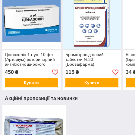
Цефазолін 1 г уп. 10 фл
Брометронід новий
Бі-с
(Артеріум) ветеринарний
таблетки №30
(Бр
антибіотик широкого
(Бровафарма)
ком
спектра дії для собак і
антибактеріальний
вете
450
115
34
₴
₴
котів
ветеринарний препарат
Купити
Купити
Акційні пропозиції та новинки