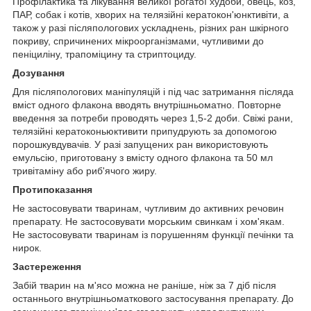
Профілактика та лікування великої рогатої худоби, овець, коз,
ПАР, собак і котів, хворих на телязійні кератокон'юнктивіти, а
також у разі післяпологових ускладнень, різних ран шкірного
покриву, спричинених мікроорганізмами, чутливими до
пеніциліну, трапоміцину та стриптоциду.
Дозування
Для післяпологових маніпуляцій і під час затримання післяда
вміст одного флакона вводять внутрішньоматно. Повторне
введення за потреби проводять через 1,5-2 доби. Свіжі рани,
телязійні кератоконьюктивити припудрують за допомогою
порошкувдувачів. У разі запущених ран використовують
емульсію, приготовану з вмісту одного флакона та 50 мл
тривітаміну або риб'ячого жиру.
Протипоказання
Не застосовувати тваринам, чутливим до активних речовин
препарату. Не застосовувати морським свинкам і хом'якам.
Не застосовувати тваринам із порушенням функції печінки та
нирок.
Застереження
Забій тварин на м'ясо можна не раніше, ніж за 7 діб після
останнього внутрішньоматкового застосування препарату. До