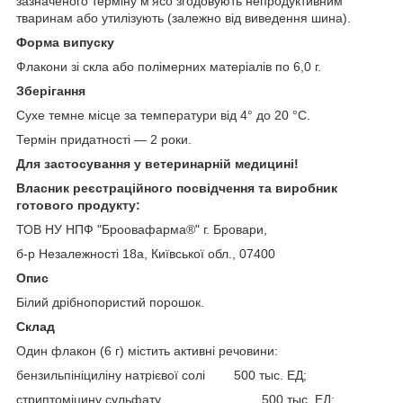
зазначеного терміну м'ясо згодовують непродуктивним
тваринам або утилізують (залежно від виведення шина).
Форма випуску
Флакони зі скла або полімерних матеріалів по 6,0 г.
Зберігання
Сухе темне місце за температури від 4° до 20 °C.
Термін придатності — 2 роки.
Для застосування у ветеринарній медицині!
Власник реєстраційного посвідчення та виробник
готового продукту:
ТОВ НУ НПФ "Броовафарма®" г. Бровари,
б-p Незалежності 18а, Київської обл., 07400
Опис
Білий дрібнопористий порошок.
Склад
Один флакон (6 г) містить активні речовини:
бензильпініциліну натрієвої солі 500 тыс. ЕД;
стриптоміцину сульфату 500 тыс. ЕД;