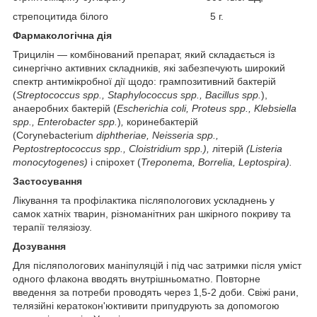
стрепоцитида білого 5 г.
Фармакологічна дія
Трицилін — комбінований препарат, який складається із
синергічно активних складників, які забезпечують широкий
спектр антимікробної дії щодо: грампозитивний бактерій
(
Streptococcus spp., Staphylococcus spp., Bacillus spp.
),
анаеробних бактерій (
Escherichia coli, Proteus spp., Klebsiella
spp., Enterobacter spp.
)
,
коринебактерій
(Corynebacterium
diphtheriae, Neisseria spp.,
Peptostreptococcus spp., Cloistridium spp.),
літерій
(Listeria
monocytogenes)
і спірохет (
Treponema, Borrelia, Leptospira).
Застосування
Лікування та профілактика післяпологових ускладнень у
самок хатніх тварин, різноманітних ран шкірного покриву та
терапії телязіозу.
Дозування
Для післяпологових маніпуляцій і під час затримки після уміст
одного флакона вводять внутрішньоматно. Повторне
введення за потреби проводять через 1,5-2 доби. Свіжі рани,
телязійні кератокон'юктивити припудрують за допомогою