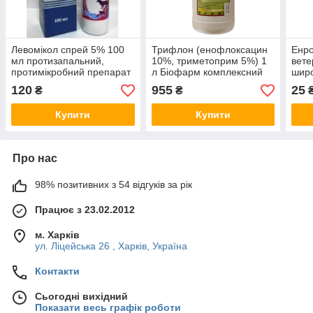
Левомікол спрей 5% 100
Трифлон (енофлоксацин
Енро
мл протизапальний,
10%, триметоприм 5%) 1
вете
протимікробний препарат
л Біофарм комплексний
широ
для лікування ран у
ветеринарний антибіотик
120
955
25
₴
₴
тварин
Купити
Купити
Про нас
98% позитивних з 54 відгуків за рік
Працює з 23.02.2012
м. Харків
ул. Ліцейська 26 , Харків, Україна
Контакти
Сьогодні вихідний
Показати весь графік роботи