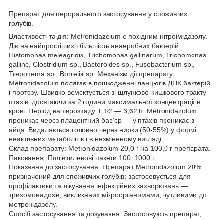
Препарат для перорального застосування у споживчих
голубів.
Властивості та дія: Metronidazolum є похідним нітроімідазолу.
Діє на найпростіших і більшість анаеробних бактерій:
Histomonas meleagridis, Trichomonas gallinarum, Trichomonas
galline, Clostridium sp., Bacteroides sp., Fusobacterium sp.,
Treponema sp., Borrelia sp. Механізм дії препарату
Metronidazolum полягає в пошкодженні ланцюгів ДНК бактерій
і протозу. Швидко всмоктується зі шлунково-кишкового тракту
птахів, досягаючи за 2 години максимальної концентрації в
крові. Період напіврозпаду Т 1⁄2 — 3,62 h. Metronidazolum
проникає через плацентний бар'єр — у птахів проникає в
яйця. Видаляється головно через нирки (50-55%) у формі
неактивних метаболітів і в незміненому вигляді.
Склад препарату: Metronidazolum 20,0 г на 100,0 г препарата.
Паковання: Поліетиленові пакети 100. 1000 г.
Показання до застосування: Препарат Metronidazolum 20%
призначений для споживчих голубів; застосовується для
профілактики та лікування інфекційних захворювань —
трихомонадозів, викликаних мікроорганізмами, чутливими до
метронідазолу.
Спосіб застосування та дозування: Застосовують препарат,