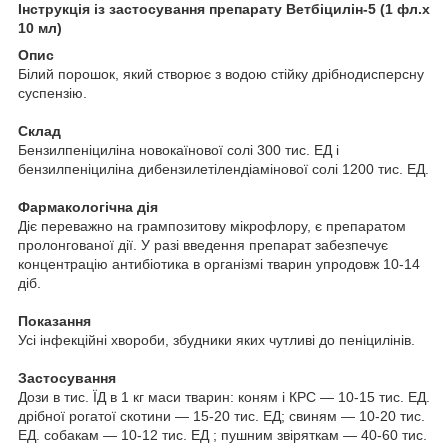
Інструкція із застосування препарату Ветбіцилін-5 (1 фл.х
10 мл)
Опис
Білий порошок, який створює з водою стійку дрібнодисперсну
суспензію.
Склад
Бензилпеніциліна новокаїнової солі 300 тис. ЕД і
бензилпеніциліна дибензилетілендіамінової солі 1200 тис. ЕД.
Фармакологічна дія
Діє переважно на грампозитову мікрофлору, є препаратом
пролонгованої дії. У разі введення препарат забезпечує
концентрацію антибіотика в організмі тварин упродовж 10-14
діб.
Показання
Усі інфекційні хвороби, збудники яких чутливі до пеніцилінів.
Застосування
Дози в тис. ЇД в 1 кг маси тварин: коням і КРС — 10-15 тис. ЕД.
дрібної рогатої скотини — 15-20 тис. ЕД; свиням — 10-20 тис.
ЕД. собакам — 10-12 тис. ЕД ; пушним звіряткам — 40-60 тис.