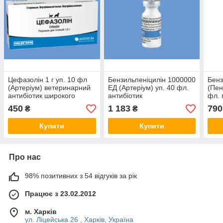
Цефазолін 1 г уп. 10 фл
Бензильпеніцилін 1000000
Бенз
(Артеріум) ветеринарний
ЕД (Артеріум) уп. 40 фл.
(Пен
антибіотик широкого
антибіотик
фл. 
спектра дії для собак і
протимікробний
вете
450
1 183
790
₴
₴
котів
ветеринарний препарат
Купити
Купити
Про нас
98% позитивних з 54 відгуків за рік
Працює з 23.02.2012
м. Харків
ул. Ліцейська 26 , Харків, Україна