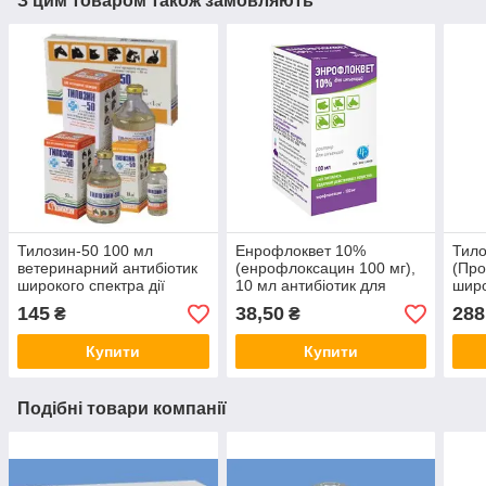
З цим товаром також замовляють
Тилозин-50 100 мл
Енрофлоквет 10%
Тило
ветеринарний антибіотик
(енрофлоксацин 100 мг),
(Про
широкого спектра дії
10 мл антибіотик для
широ
тварин
145
38,50
288
₴
₴
Купити
Купити
Подібні товари компанії