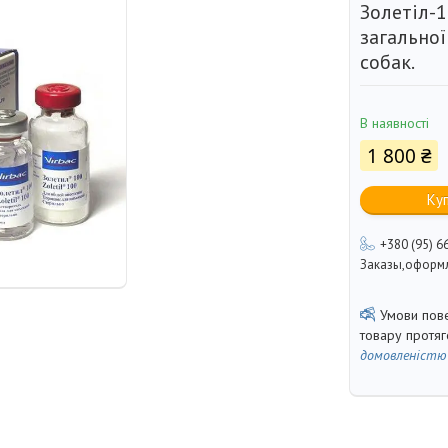
Золетіл-1
загальної
собак.
В наявності
1 800 ₴
Ку
+380 (95) 6
Заказы,оформл
товару протя
домовленістю