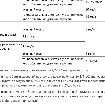
15-25 мг/кг
хворобливих хірургічних втручань
клінічний огляд
10 мг/кг
тривала загальна анестезія у разі великих і
15 мг/кг
хворобливих хірургічних втручань
клінічний огляд
5 мг/кг
езія у разі
7.5 мг/кг
у разі великих і
10 мг/кг
тручань
клінічний огляд
5 мг/кг
тривала загальна анестезія у разі великих і
7.5 мг/кг
хворобливих хірургічних втручань
и повторно в дозі, що не перевищує 1/3-1/2 від первісної дози.
 й може бути ін'єціований повторно, у дозах не більш ніж 1/3-1/2 від перві
щувати порогу безпеки: 30 мг/кг для собак і 72 мг/кг для котів; в обох рі
 Тривалість наркотичного тракту становить від 20 до 60 хв.
ни:
анальгетична дія Золетила триваліша, ніж хірургічний продаж, що виклика
) і спокійний за умови, що немає шуму та яскравого світла. У випадках пере
іод відновлення триваліший.