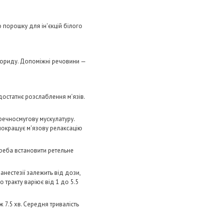
го порошку для ін'єкцій білого
хлориду. Допоміжні речовини —
достатнє розслаблення м'язів.
еречносмугову мускулатуру.
 покращує м'язову релаксацію
 треба встановити ретельне
анестезії залежить від дози,
 тракту варіює від 1 до 5.5
 7.5 хв. Середня тривалість