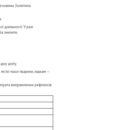
 речовини Золетила
в.
 діяльності. У разі
а знизити.
дну дієту.
 мг/кг маси тварини, кішкам —
 втрата випрямлених рефлексів