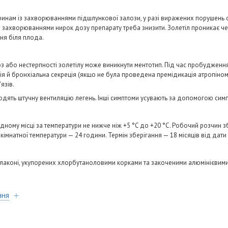
инам із захворюваннями підшлункової залози, у разі виражених порушень 
 із захворюваннями нирок дозу препарату треба знизити. Золетіл проникає ч
ня біля плода.
з або нестерпності золетілу може виникнути ментотип. Під час пробудженн
ія й бронхіальна секреція (якщо не була проведена премідикація атропіно
'язів.
дять штучну вентиляцію легень. Інші симптоми усувають за допомогою симпт
ному місці за температури не нижче ніж +5 °C до +20 °C. Робочий розчин з
а кімнатної температури — 24 години. Термін зберігання — 18 місяців від дат
флаконі, укупорених хлорбутаноловими корками та закоченими алюмінієвим
ння