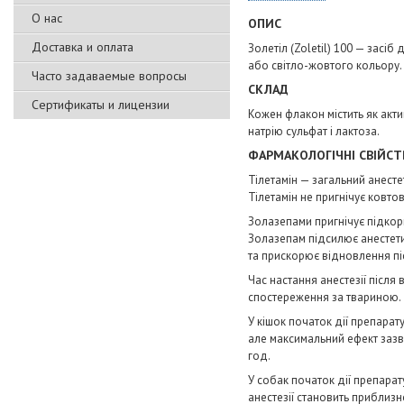
О нас
ОПИС
Доставка и оплата
Золетіл (Zoletil) 100 — засіб
або світло-жовтого кольору.
Часто задаваемые вопросы
СКЛАД
Сертификаты и лицензии
Кожен флакон містить як акт
натрію сульфат і лактоза.
ФАРМАКОЛОГІЧНІ СВІЙСТ
Тілетамін — загальний анесте
Тілетамін не пригнічує ковто
Золазепами пригнічує підкорк
Золазепам підсилює анестети
та прискорює відновлення пі
Час настання анестезії після
спостереження за твариною.
У кішок початок дії препарат
але максимальний ефект зазви
год.
У собак початок дії препара
анестезії становить приблизн