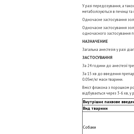
У разі передозування, а так
метаболізуються в печінці та
Одночасне застосування золе
Одночасне застосування золет
одночасного застосування по
НАЗНАЧЕНИЕ
Загальна анестезія у разі діа
ЗАСТОСУВАННЯ
За 24 години до анестезії тр
За 15 хв до введення препара
0.05мг/кг маси тварини.
Вміст флакона з порошком ро
відбувається через 3-6 хв, у
Внутрішнє пахвове введе
Вид тварини
Собаки