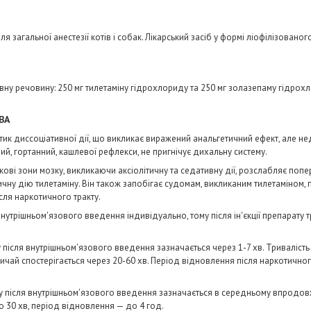
 для загальної анестезії котів і собак. Лікарський засіб у формі ліофілізовано
ивну речовину: 250 мг тилетаміну гідрохлориду та 250 мг золазепаму гідро
ВА
тик диссоціативної дії, що викликає виражений анальгетичний ефект, але не
вий, гортанний, кашлевої рефлекси, не пригнічує дихальну систему.
ові зони мозку, викликаючи аксіолітичну та седативну дії, розслабляє поп
чну дію тилетаміну. Він також запобігає судомам, викликаним тилетаміном,
сля наркотичного тракту.
 внутрішньом'язового введення індивідуально, тому після ін'єкції препарату
у після внутрішньом'язового введення зазначається через 1-7 хв. Тривалість 
чай спостерігається через 20-60 хв. Період відновлення після наркотичного
ту після внутрішньом'язового введення зазначається в середньому впродовж
о 30 хв, період відновлення — до 4 год.