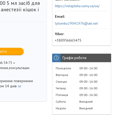
00 5 мл засіб для
https://vetapteka.sumy.ua/ua/
 анестезії кішок і
lytsenko29041976@ukr.net
+380956665475
пити
Графік роботи
66-54-75
ение,консультации.
Понеділок
09:00
16:00
Вівторок
09:00
16:00
повернення
Середа
09:00
16:00
гом 14 днів
за
Четвер
09:00
16:00
Пʼятниця
09:00
16:00
Субота
Вихідний
Неділя
Вихідний