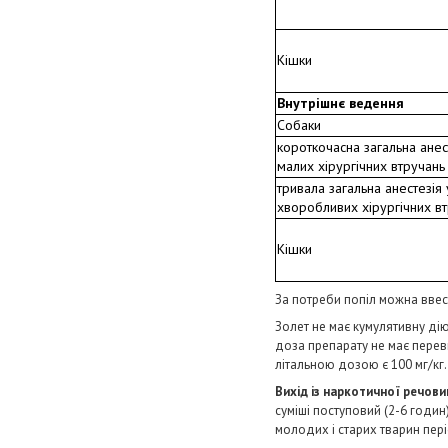
Кішки
Внутрішнє ведення
Собаки
короткочасна загальна анест
малих хірургічних втручань
тривала загальна анестезія 
хворобливих хірургічних в
Кішки
За потреби попіл можна ввест
Золет не має кумулятивну дію
доза препарату не має переви
літальною дозою є 100 мг/кг.
Вихід із наркотичної речови
суміші поступовий (2-6 годин
молодих і старих тварин пер