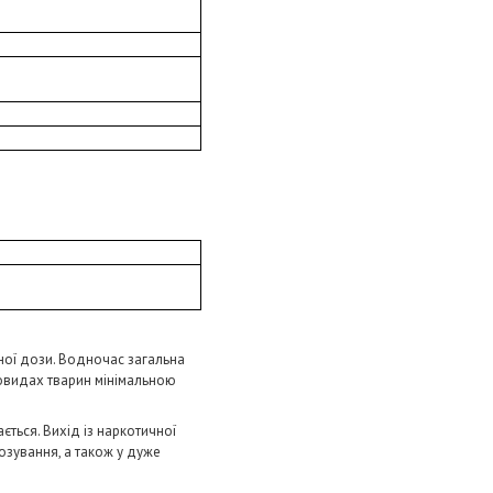
сної дози. Водночас загальна
зновидах тварин мінімальною
ється. Вихід із наркотичної
дозування, а також у дуже