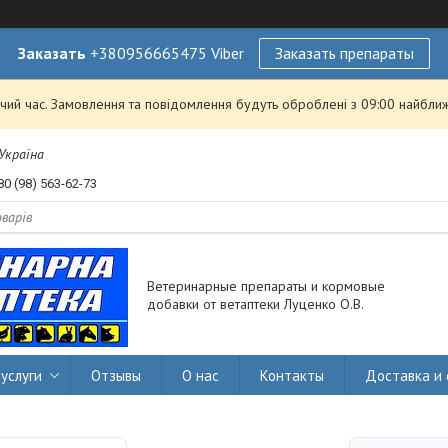
Заказать
+380956665475 Viber
Заказать препараты
чий час. Замовлення та повідомлення будуть оброблені з 09:00 найближ
 Україна
80 (98) 563-62-73
Ветеринарные препараты и кормовые
добавки от ветаптеки Луценко О.В.
услуги
Отзывы
О нас
Контакты
Доставка и 