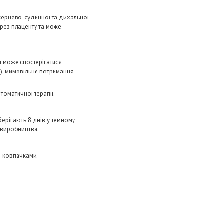
серцево-судинної та дихальної
ерез плаценту та може
я може спостерігатися
м), мимовільне потримання
оматичної терапії.
берігають 8 днів у темному
и виробництва.
и ковпачками.