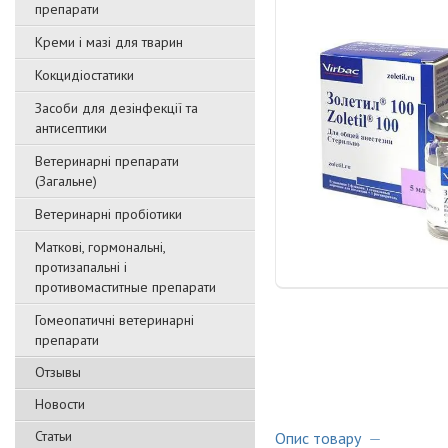
препарати
Креми і мазі для тварин
Кокцидіостатики
Засоби для дезінфекції та
антисептики
Ветеринарні препарати
(Загальне)
Ветеринарні пробіотики
Маткові, гормональні,
протизапальні і
противомаститные препарати
Гомеопатичні ветеринарні
препарати
Отзывы
Новости
Статьи
Опис товару