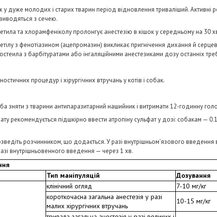
ож у дуже молодих і старих тварин період відновлення триваліший. Активні
 виводяться з сечею.
тила та хлорамфеніколу пролонгує анестезію в кішок у середньому на 30 х
ілу з фенотіазином (ацепромазин) викликає пригнічення дихання й серцевої
стеила з барбітуратами або інгаляційними анестезиками дозу останніх треб
гностичних процедур і хірургічних втручань у котів і собак.
еба зняти з тварини антипаразитарний нашийник і витримати 12-годинну голо
ту рекомендується підшкірно ввести атропіну сульфат у дозі: собакам — 0.1
зведіть розчинником, що додається. У разі внутрішньом'язового введення
 разі внутрішньовенного введення — через 1 хв.
ння
Тип маніпуляцій
Дозування
клінічний огляд
7-10 мг/кг
короткочасна загальна анестезія у разі
10-15 мг/кг
малих хірургічних втручань
тривала загальна анестезія у разі великих і