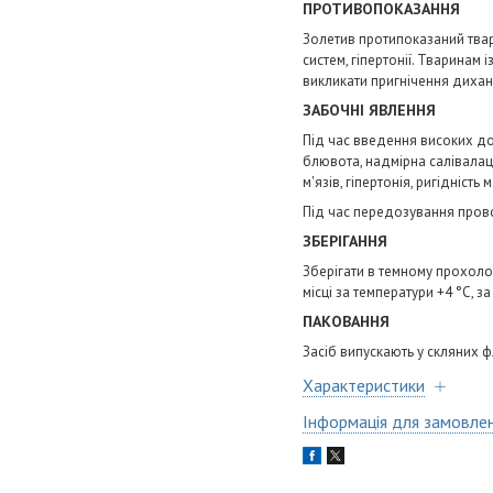
ПРОТИВОПОКАЗАННЯ
Золетив протипоказаний твар
систем, гіпертонії. Тваринам
викликати пригнічення дихан
ЗАБОЧНІ ЯВЛЕННЯ
Під час введення високих до
блювота, надмірна салівалац
м'язів, гіпертонія, ригідність м
Під час передозування прово
ЗБЕРІГАННЯ
Зберігати в темному прохолод
місці за температури +4 °C, з
ПАКОВАННЯ
Засіб випускають у скляних 
Характеристики
Інформація для замовле