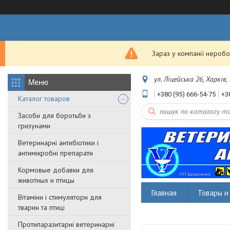
Зараз у компанії неробо
ул. Ліцейська 26, Харків,
+380 (95) 666-54-75
+3
Каталог товаров
Засоби для боротьби з
гризунами
Ветеринарні антибіотики і
антимікробні препарати
Кормовые добавки для
животных и птицы
Главная
Товары и 
Вітаміни і стимулятори для
тварин та птиці
Протипаразитарні ветеринарні