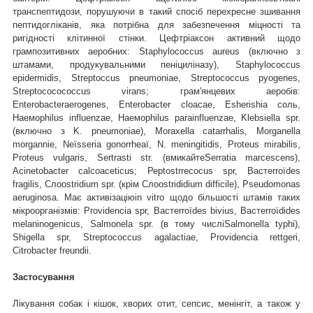
транспептидози, порушуючи в такий спосіб перехресне зшивання
пептидогліканів, яка потрібна для забезпечення міцності та
ригідності клітинної стінки. Цефтріаксон активний щодо
грампозитивних аеробних: Staphylococcus aureus (включно з
штамами, продукувальними пеніциліназу), Staphylococcus
epidermidis, Streptoccus pneumoniae, Streptococcus pyogenes,
Streptococococcus virans; грам'янцевих аеробів:
Enterobacteraerogenes, Enterobacter cloacae, Esherishia соль,
Наеморhilus іnfluenzае, Наеморhilus раrаinfluenzае, Klebsiella spr.
(включно з K. рnеumonіае), Moraxella catarrhalis, Morganella
morgannie, Nеїsseria gonorrheаї, N. meningitidis, Proteus mirabilis,
Proteus vulgaris, Sertrasti str. (вмикайтеSerratia mаrсеscens),
Acinetobacter calcoaceticus; Рерtostrrecосus spr, Вастеrrоїdes
fragilis, Слоostridium spr. (крім Слоostrididium difficile), Pseudomonas
aeruginosa. Має активізаціюin vitro щодо більшості штамів таких
мікроорганізмів: Providenсіа spr, Вастеrrоїdes bivius, Вастеrrоїdides
melaninogenicus, Salmonela spr. (в тому числіSalmonella tурhi),
Shigella spr, Streptococcus agalactiae, Providencia rettgeri,
Citrobacter freundii.
Застосування
Лікування собак і кішок, хворих отит, сепсис, менінгіт, а також у