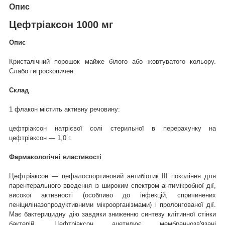
Опис
Цефтріаксон 1000 мг
Опис
Кристалічний порошок майже білого або жовтуватого кольору.
Слабо гигроскопичен.
Склад
1 флакон містить активну речовину:
цефтрiаксон натрієвої солі стерильної в перерахунку на
цефтрiаксон — 1,0 г.
Фармакологічні властивості
Цефтріаксон — цефалоспортиновий антибіотик III покоління для
парентерального введення із широким спектром антимікробної дії,
високої активності (особливо до інфекцій, спричинених
пеніциліназопродуктивними мікроорганізмами) і пролонгованої дії.
Має бактерицидну дію завдяки зниженню синтезу клітинної стінки
бактерій. Цефтріаксон ацетилює мембраннозв'язані