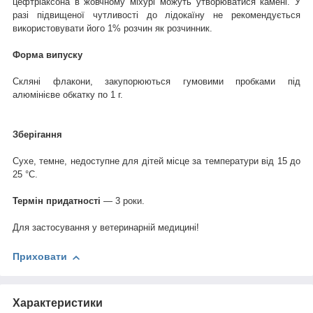
цефтріаксона в жовчному міхурі можуть утворюватися камені. У
разі підвищеної чутливості до лідокаїну не рекомендується
використовувати його 1% розчин як розчинник.
Форма випуску
Скляні флакони, закупорюються гумовими пробками під
алюмінієве обкатку по 1 г.
Зберігання
Сухе, темне, недоступне для дітей місце за температури від 15 до
25 °C.
Термін придатності
— 3 роки.
Для застосування у ветеринарній медицині!
Приховати
Характеристики