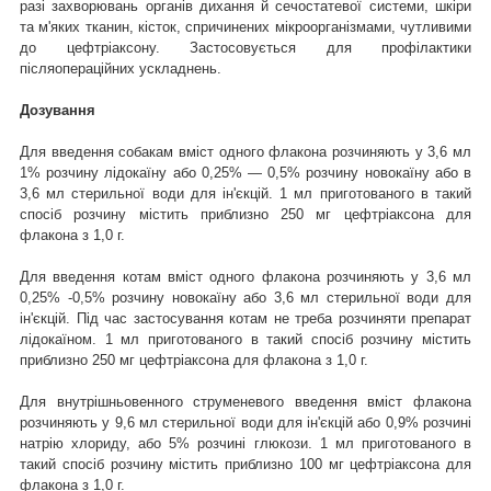
разі захворювань органів дихання й сечостатевої системи, шкіри
та м'яких тканин, кісток, спричинених мікроорганізмами, чутливими
до цефтріаксону. Застосовується для профілактики
післяопераційних ускладнень.
Дозування
Для введення собакам вміст одного флакона розчиняють у 3,6 мл
1% розчину лідокаїну або 0,25% — 0,5% розчину новокаїну або в
3,6 мл стерильної води для ін'єкцій. 1 мл приготованого в такий
спосіб розчину містить приблизно 250 мг цефтріаксона для
флакона з 1,0 г.
Для введення котам вміст одного флакона розчиняють у 3,6 мл
0,25% -0,5% розчину новокаїну або 3,6 мл стерильної води для
ін'єкцій. Під час застосування котам не треба розчиняти препарат
лідокаїном. 1 мл приготованого в такий спосіб розчину містить
приблизно 250 мг цефтріаксона для флакона з 1,0 г.
Для внутрішньовенного струменевого введення вміст флакона
розчиняють у 9,6 мл стерильної води для ін'єкцій або 0,9% розчині
натрію хлориду, або 5% розчині глюкози. 1 мл приготованого в
такий спосіб розчину містить приблизно 100 мг цефтріаксона для
флакона з 1,0 г.