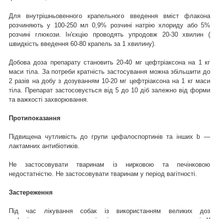
Для внутрішньовенного крапельного введення вміст флакона
розчиняють у 100-250 мл 0,9% розчині натрію хлориду або 5%
розчині глюкози. Ін'єкцію проводять упродовж 20-30 хвилин (
швидкість введення 60-80 крапель за 1 хвилину).
Добова доза препарату становить 20-40 мг цефтріаксона на 1 кг
маси тіла. За потреби кратність застосування можна збільшити до
2 разів на добу з дозуванням 10-20 мг цефтріаксона на 1 кг маси
тіла. Препарат застосовується від 5 до 10 діб залежно від форми
та важкості захворювання.
Протипоказання
Підвищена чутливість до групи цефалоспортинів та інших b —
лактамних антибіотиків.
Не застосовувати тваринам із нирковою та печінковою
недостатністю. Не застосовувати тваринам у період вагітності.
Застереження
Під час лікування собак із використанням великих доз