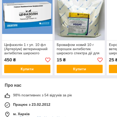
Цефазолін 1 г уп. 10 фл
Бровафом новий 10 г
Енро
(Артеріум) ветеринарний
порошок антибіотик
вете
антибіотик широкого
широкого спектра дії для
широ
спектра дії для собак і
тварин і птиці
450
15
25
₴
₴
котів
Купити
Купити
Про нас
98% позитивних з 54 відгуків за рік
Працює з 23.02.2012
м. Харків