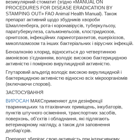
везикулярний стоматит (згідно «MANUAL ON
PROCEDURES FOR DISEASE ERADICATION BY
STAMPING OUT» FAO Animal Health Manual). Також
препарат активний щодо збудників хвороби
Шмалленберга, рота-і коронавірусів, туберкульозу,
паратуберкулеза, сальмонельозів, клостридиозов,
орнитозов, інфекційних ларинготрахеитов, ешеріхіозов,
микоплазмозом та інших бактеріальних і вірусних інфекцій.
Бензалконію хлорид, відноситься до четвертинною
амонієвою з'єднанням, володіє високою бактерицидною
активністю і помірною вирулицидной активністю.
Глутаровий альдегід володіє високою вирулицидной і
бактерицидною активністю відносно всіх мікроорганізмів
(включаючи спорові).
ЗАСТОСУВАННЯ
ВИРОСАН
МАКСприменяют для дезінфекції
тваринницьких та птахівничих приміщень, інкубаторів,
пунктів штучного осіменіння, транспортних засобів,
поверхонь, об'єктів і обладнання, які підлягають
ветеринарному нагляду, а також для заповнення
дезбар'єрів.
Препарат зберігає свою активність при інтенсивному