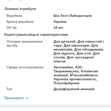
Основні атрибути
Виробник
Біо-Тест-Лабораторія
Країна виробник
Україна
Об`єм
10 мл
Користувальницькі характеристики
Основне призначення
Для деталей, Для ємностей і
засобу
тари, Для інвентарю, Для
механізмів, Для обладнання,
Для підлоги, Для стін, Для
столів, Для тротуарної
плитки
Сфера использования
Автомийки, АЗС,
Тваринництво, Клінінгові
компанії, М'ясокомбінати,
Харчова промисловість,
Птахофабрики
Тип
Дезінфікуючий миючий
Приховати