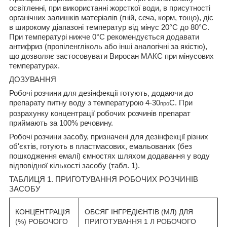
освітленні, при використанні жорсткої води, в присутності
органічних залишків матеріалів (гній, сеча, корм, тощо), діє
в широкому діапазоні температур від мінус 20°С до 80°С.
При температурі нижче 0°С рекомендується додавати
антифриз (пропіленгліколь або інші аналогічні за якістю),
що дозволяє застосовувати Виросан МАКС при мінусових
температурах.
ДОЗУВАННЯ
Робочі розчини для дезінфекції готують, додаючи до
препарату питну воду з температурою 4-30
С. При
про
розрахунку концентрації робочих розчинів препарат
приймають за 100% речовину.
Робочі розчини засобу, призначені для дезінфекції різних
об'єктів, готують в пластмасових, емальованих (без
пошкодження емалі) ємностях шляхом додавання у воду
відповідної кількості засобу (табл. 1).
ТАБЛИЦЯ 1. ПРИГОТУВАННЯ РОБОЧИХ РОЗЧИНІВ
ЗАСОБУ
КОНЦЕНТРАЦІЯ
ОБСЯГ ІНГРЕДІЄНТІВ (МЛ) ДЛЯ
(%) РОБОЧОГО
ПРИГОТУВАННЯ 1 Л РОБОЧОГО