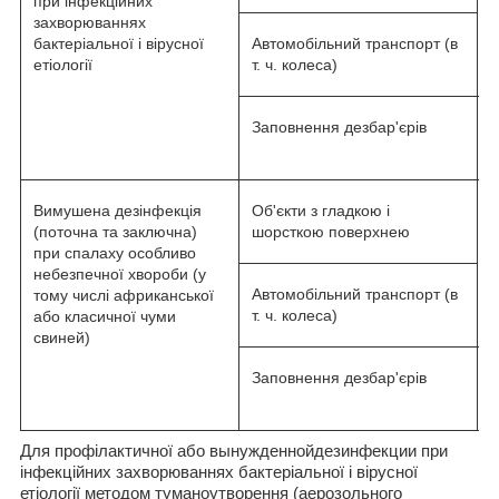
при інфекційних
захворюваннях
бактеріальної і вірусної
Автомобільний транспорт (в
етіології
т. ч. колеса)
Заповнення дезбар'єрів
0
Вимушена дезінфекція
Об'єкти з гладкою і
0
(поточна та заключна)
шорсткою поверхнею
при спалаху особливо
небезпечної хвороби (у
Автомобільний транспорт (в
тому числі африканської
т. ч. колеса)
або класичної чуми
свиней)
Заповнення дезбар'єрів
1
Для профілактичної або вынужденнойдезинфекции при
інфекційних захворюваннях бактеріальної і вірусної
етіології методом туманоутворення (аерозольного