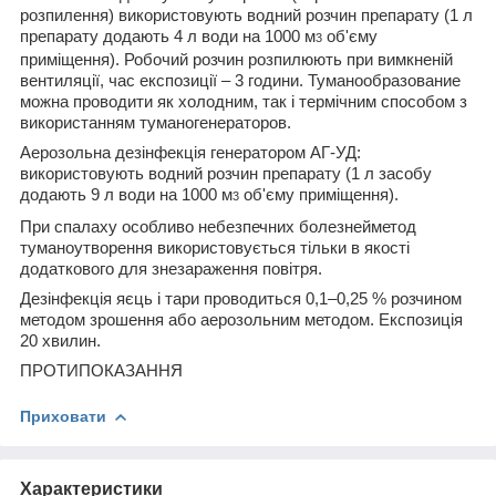
розпилення) використовують водний розчин препарату (1 л
препарату додають 4 л води на 1000 м
об'єму
3
приміщення). Робочий розчин розпилюють при вимкненій
вентиляції, час експозиції – 3 години. Туманообразование
можна проводити як холодним, так і термічним способом з
використанням туманогенераторов.
Аерозольна дезінфекція генератором АГ-УД:
використовують водний розчин препарату (1 л засобу
додають 9 л води на 1000 м
об'єму приміщення).
3
При спалаху особливо небезпечних болезнейметод
туманоутворення використовується тільки в якості
додаткового для знезараження повітря.
Дезінфекція яєць і тари проводиться 0,1–0,25 % розчином
методом зрошення або аерозольним методом. Експозиція
20 хвилин.
ПРОТИПОКАЗАННЯ
Приховати
Характеристики