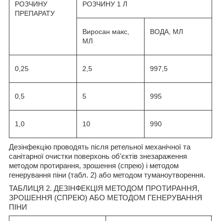
РОЗЧИНУ
РОЗЧИНУ 1 Л
ПРЕПАРАТУ
Виросан макс,
ВОДА, МЛ
МЛ
0,25
2,5
997,5
0,5
5
995
1,0
10
990
Дезінфекцію проводять після ретельної механічної та
санітарної очистки поверхонь об'єктів знезараження
методом протирання, зрошення (спрею) і методом
генерування піни (табл. 2) або методом туманоутворення.
ТАБЛИЦЯ 2. ДЕЗІНФЕКЦІЯ МЕТОДОМ ПРОТИРАННЯ,
ЗРОШЕННЯ (СПРЕЮ) АБО МЕТОДОМ ГЕНЕРУВАННЯ
ПІНИ