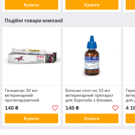
Купити
Купити
Подібні товари компанії
Гельмісан 30 мл
Ектосан спот-он 33 мл
Герм
ветеринарний
ветеринарний препарат
вете
протипаразитний
для боротьби з бліхами,
для 
препарат для коней
мухами та кліщами для
140
140
4 1
₴
₴
коней і собак
Купити
Купити