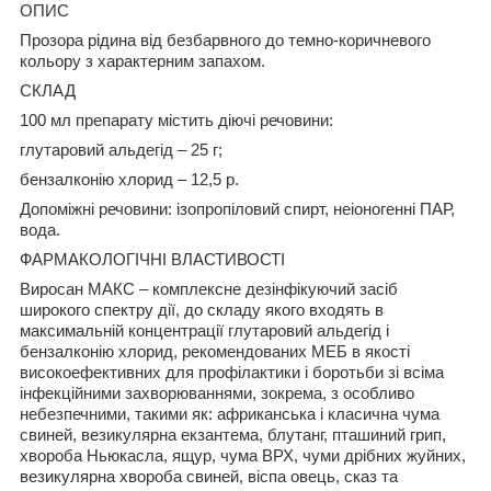
ОПИС
Прозора рідина від безбарвного до темно-коричневого
кольору з характерним запахом.
СКЛАД
100 мл препарату містить діючі речовини:
глутаровий альдегід – 25 г;
бензалконію хлорид – 12,5 р.
Допоміжні речовини: ізопропіловий спирт, неіоногенні ПАР,
вода.
ФАРМАКОЛОГІЧНІ ВЛАСТИВОСТІ
Виросан МАКС – комплексне дезінфікуючий засіб
широкого спектру дії, до складу якого входять в
максимальній концентрації глутаровий альдегід і
бензалконію хлорид, рекомендованих МЕБ в якості
високоефективних для профілактики і боротьби зі всіма
інфекційними захворюваннями, зокрема, з особливо
небезпечними, такими як: африканська і класична чума
свиней, везикулярна екзантема, блутанг, пташиний грип,
хвороба Ньюкасла, ящур, чума ВРХ, чуми дрібних жуйних,
везикулярна хвороба свиней, віспа овець, сказ та