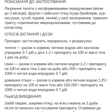
ПОКАЗАННЯ ДО ЗАСТОСУВАННЯ
Лікування теляти з несформованими передужками (віком
до 3 місяців), фургон і свійської птиці (курр-бройлерів, кур-
несушок, гусей, індиків, качків) у разі захворювань травного
тракту, спричинених мікроорганізмами, чутливими до
коластину.
СПОСІБ ВІСТАННЯ І ДОЗИ
Препарат застосовують перорально, з розрахунку:
теляти — разом із кормом, питною водою або молоком
упродовж 3-7 діб у дозі 1-2 г препарату на 100 кг маси тіла
1 раз на добу;
свині — разом із кормом або питною водою 1-2 г препарату
на 100 кг маси тіла 1 раз на добу або 200 г препарату на
1000 л питної води впродовж 3-7 діб;
домашня птиця — разом із кормом або питною водою 1,25 г
препарату на 100 кг маси тіла або 100-200 г препарату на
1000 л питної води впродовж 3-7 діб.
ПерІОД ВИВІДАННЯ:
Забій тварин, зокрема птиці, на м'ясо можна за 3 доби
після останнього застосування препарату. Отримане до