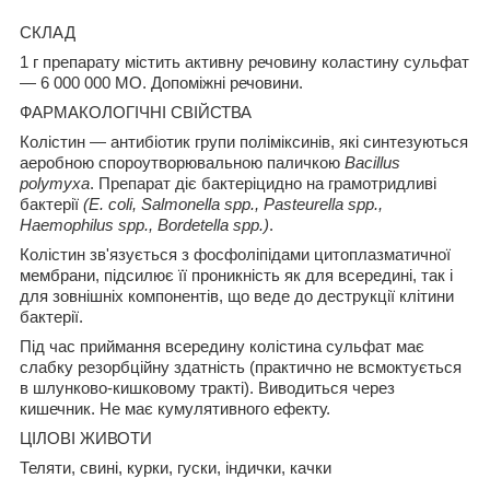
СКЛАД
1 г препарату містить активну речовину коластину сульфат
— 6 000 000 МО. Допоміжні речовини.
ФАРМАКОЛОГІЧНІ СВІЙСТВА
Колістин — антибіотик групи поліміксинів, які синтезуються
аеробною спороутворювальною паличкою
Bacillus
polymyxa
. Препарат діє бактеріцидно на грамотридливі
бактерії
(E. coli, Salmonella spp., Pasteurella spp.,
Haemophilus spp., Bordetella spp.)
.
Колістин зв'язується з фосфоліпідами цитоплазматичної
мембрани, підсилює її проникність як для всередині, так і
для зовнішніх компонентів, що веде до деструкції клітини
бактерії.
Під час приймання всередину колістина сульфат має
слабку резорбційну здатність (практично не всмоктується
в шлунково-кишковому тракті). Виводиться через
кишечник. Не має кумулятивного ефекту.
ЦІЛОВІ ЖИВОТИ
Теляти, свині, курки, гуски, індички, качки