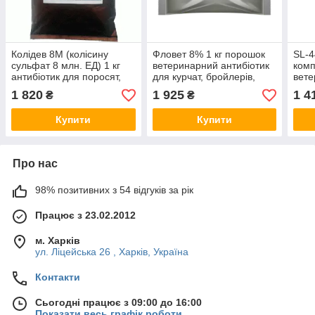
Колідев 8М (колісину
Фловет 8% 1 кг порошок
SL-4
сульфат 8 млн. ЕД) 1 кг
ветеринарний антибіотик
ком
антибіотик для поросят,
для курчат, бройлерів,
вете
птиці та КРС
індит і поросять
для 
1 820
1 925
1 4
₴
₴
Купити
Купити
Про нас
98% позитивних з 54 відгуків за рік
Працює з 23.02.2012
м. Харків
ул. Ліцейська 26 , Харків, Україна
Контакти
Сьогодні працює з 09:00 до 16:00
Показати весь графік роботи