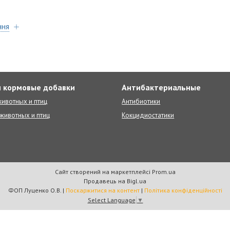
ння
 кормовые добавки
Антибактериальные
ивотных и птиц
Антибиотики
животных и птиц
Кокцидиостатики
Сайт створений на маркетплейсі
Prom.ua
Продавець на Bigl.ua
ФОП Луценко О.В. |
Поскаржитися на контент
|
Політика конфіденційності
Select Language
▼