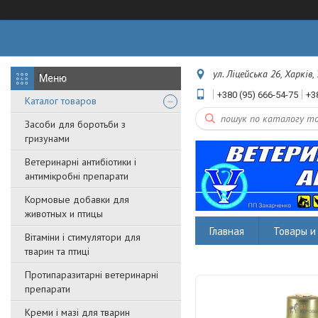
ул. Ліцейська 26, Харків,
+380 (95) 666-54-75
+3
Каталог товаров
Засоби для боротьби з
гризунами
Ветеринарні антибіотики і
антимікробні препарати
Кормовые добавки для
животных и птицы
Главная
Товары и 
Вітаміни і стимулятори для
тварин та птиці
Протипаразитарні ветеринарні
препарати
Креми і мазі для тварин