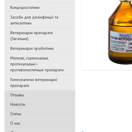
Кокцидіостатики
Засоби для дезінфекції та
антисептики
Ветеринарні препарати
(Загальне)
Ветеринарні пробіотики
Маткові, гормональні,
протизапальні і
противомаститные препарати
Гомеопатичні ветеринарні
препарати
Отзывы
Новости
Статьи
О нас