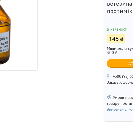
ветерина
протимік
В наявності
145 ₴
Мінімальна су
300 ₴
Ку
+380 (95) 6
Заказы,оформл
товару протя
домовленістю