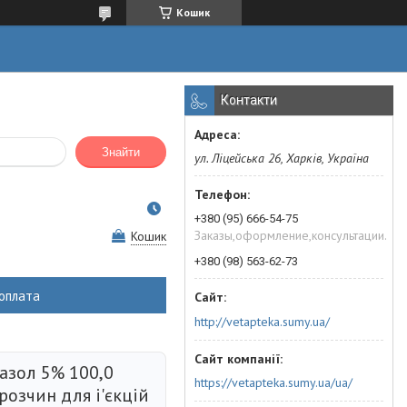
Кошик
Контакти
Знайти
ул. Ліцейська 26, Харків, Україна
+380 (95) 666-54-75
Заказы,оформление,консультации.
Кошик
+380 (98) 563-62-73
оплата
http://vetapteka.sumy.ua/
азол 5% 100,0
https://vetapteka.sumy.ua/ua/
 розчин для і'єкцій