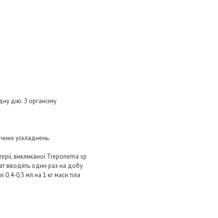
ну дію. З організму
гічних ускладнень.
терії, викликаної Treponema sp
арат вводять один раз на добу
0,4-0,5 мл на 1 кг маси тіла