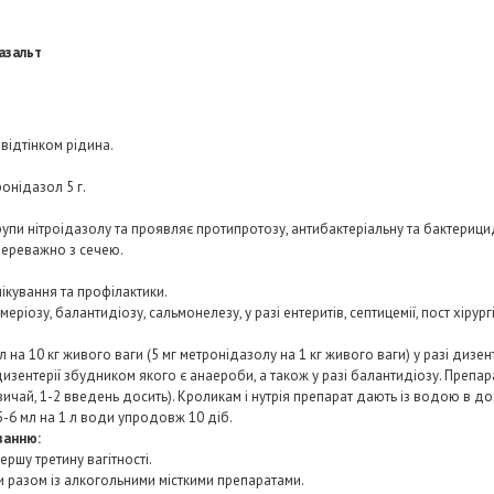
азальт
відтінком рідина.
ронідазол 5 г.
упи нітроідазолу та проявляє протипротозу, антибактеріальну та бактерицид
переважно з сечею.
ікування та профілактики.
ймеріозу, балантидіозу, сальмонелезу, у разі ентеритів, септицемії, пост хірур
 на 10 кг живого ваги (5 мг метронідазолу на 1 кг живого ваги) у разі дизен
зі дизентерії збудником якого є анаероби, а також у разі балантидіозу. Преп
чай, 1-2 введень досить). Кроликам і нутрія препарат дають із водою в дозі 
-6 мл на 1 л води упродовж 10 діб.
ванню:
ершу третину вагітності.
 разом із алкогольними місткими препаратами.