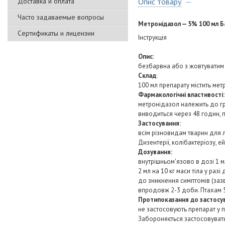
Доставка и оплата
Опис товару
Часто задаваемые вопросы
Метронідазол — 5% 100 мл Б
Сертификаты и лицензии
Інструкція
Опис
:
безбарвна або з жовтуватим 
Склад
:
100 мл препарату містить мет
Фармакологічні властивості:
метронідазол належить до гр
виводиться через 48 годин, 
Застосування:
всім різновидам тварин для л
Дизентерії, колібактеріозу, е
Дозування:
внутрішньом'язово в дозі 1 мл
2 мл на 10 кг маси тіла у ра
до зникнення симптомів (зазви
впродовж 2-3 доби. Птахам 5
Протипоказання до застосу
не застосовують препарат у п
Забороняється застосовувати