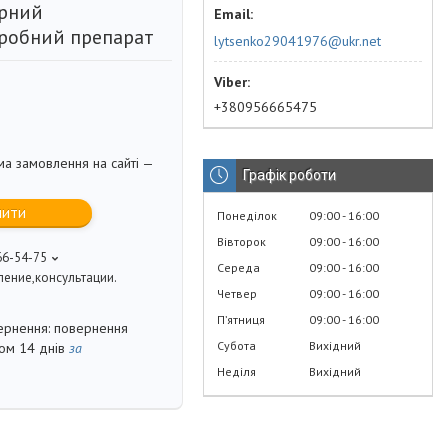
рний
робний препарат
lytsenko29041976@ukr.net
+380956665475
ма замовлення на сайті —
Графік роботи
пити
Понеділок
09:00
16:00
Вівторок
09:00
16:00
66-54-75
Середа
09:00
16:00
ение,консультации.
Четвер
09:00
16:00
Пʼятниця
09:00
16:00
повернення
Субота
Вихідний
гом 14 днів
за
Неділя
Вихідний