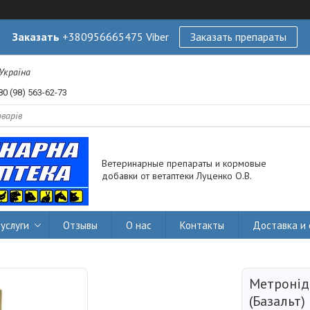
Заказать
+380956665475 Viber
Заказать препараты
 Україна
80 (98) 563-62-73
Ветеринарные препараты и кормовые
добавки от ветаптеки Луценко О.В.
услуги
Отзывы
О нас
Контакты
Доставка и 
Метронід
(Базальт)