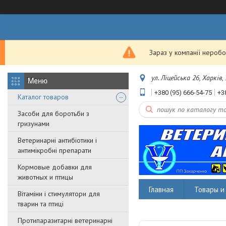
Зараз у компанії неробо
ул. Ліцейська 26, Харків,
+380 (95) 666-54-75
+3
Каталог товаров
Засоби для боротьби з
гризунами
Ветеринарні антибіотики і
антимікробні препарати
Кормовые добавки для
животных и птицы
Главная
Товары и 
Вітаміни і стимулятори для
тварин та птиці
Протипаразитарні ветеринарні