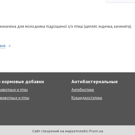
значена для молодняка підрощеної з/х птиці (циплят, індичка, каченята).
ння
 кормовые добавки
Антибактериальные
ивотных и птиц
Антибиотики
животных и птиц
Кокцидиостатики
Сайт створений на маркетплейсі
Prom.ua