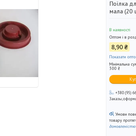
Поїлка дл
мала (20 ш
В наявності
Оптом і в роз
8,90 ₴
Показати опто
Мінімальна су
300 ₴
Ку
+380 (95) 6
Заказы,оформл
товару протя
домовленістю