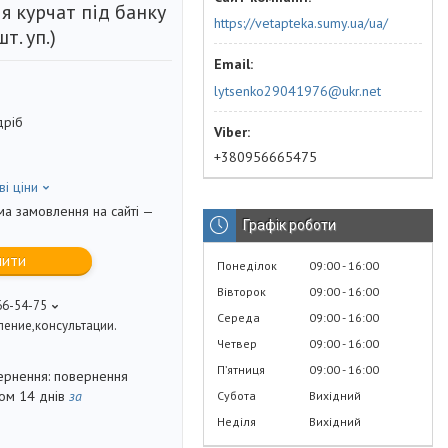
я курчат під банку
https://vetapteka.sumy.ua/ua/
т. уп.)
lytsenko29041976@ukr.net
дріб
+380956665475
ві ціни
ма замовлення на сайті —
Графік роботи
пити
Понеділок
09:00
16:00
Вівторок
09:00
16:00
66-54-75
Середа
09:00
16:00
ение,консультации.
Четвер
09:00
16:00
Пʼятниця
09:00
16:00
повернення
гом 14 днів
за
Субота
Вихідний
Неділя
Вихідний