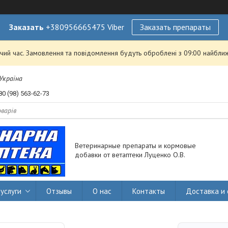
Заказать
+380956665475 Viber
Заказать препараты
чий час. Замовлення та повідомлення будуть оброблені з 09:00 найближ
 Україна
80 (98) 563-62-73
Ветеринарные препараты и кормовые
добавки от ветаптеки Луценко О.В.
услуги
Отзывы
О нас
Контакты
Доставка и 