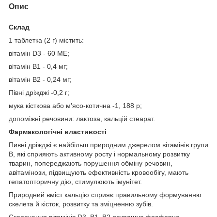
Опис
Склад
1 таблетка (2 г) містить:
вітамін D
3
- 60 МЕ;
вітамін В
1
- 0,4 мг;
вітамін В
2
- 0,24 мг;
Півні дріжджі -0,2 г;
мука кісткова або м'ясо-котична -1, 188 р;
допоміжні речовини: лактоза, кальцій стеарат.
Фармакологічні властивості
Пивні дріжджі є найбільш природним джерелом вітамінів групи
В, які сприяють активному росту і нормальному розвитку
тварин, попереджають порушення обміну речовин,
авітамінози, підвищують ефективність кровообігу, мають
гепатопторичну дію, стимулюють імунітет.
Природний вміст кальцію сприяє правильному формуванню
скелета й кісток, розвитку та зміцненню зубів.
Скорочення вітамінів D
3
, В
1
, В
2
покращує фосфорно-