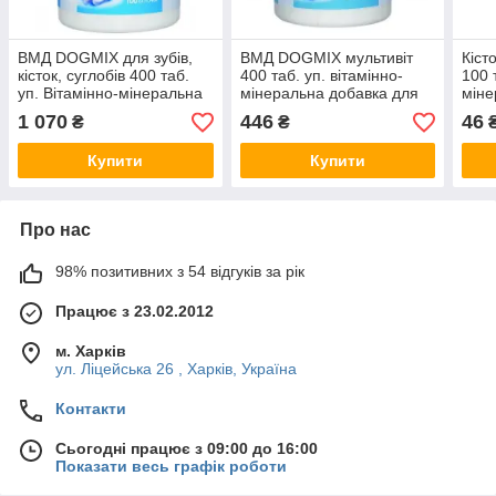
ВМД DOGMIX для зубів,
ВМД DOGMIX мультивіт
Кіст
кісток, суглобів 400 таб.
400 таб. уп. вітамінно-
100 
уп. Вітамінно-мінеральна
мінеральна добавка для
міне
добавка для дорослих
цуценят і дорослих собак.
цуце
1 070
446
46
₴
₴
собак і цуценят
Купити
Купити
Про нас
98% позитивних з 54 відгуків за рік
Працює з 23.02.2012
м. Харків
ул. Ліцейська 26 , Харків, Україна
Контакти
Сьогодні працює з 09:00 до 16:00
Показати весь графік роботи