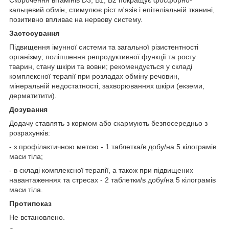
кальцевий обмін, стимулює ріст м'язів і епітеліальній тканині,
позитивно впливає на нервову систему.
Застосування
Підвищення імунної системи та загальної різистентності
організму; поліпшення репродуктивної функції та росту
тварин, стану шкіри та вовни; рекомендується у складі
комплексної терапії при розладах обміну речовин,
мінеральній недостатності, захворюваннях шкіри (екземи,
дерматитити).
Дозування
Додачу ставлять з кормом або скармують безпосередньо з
розрахунків:
- з профілактичною метою - 1 таблетка/в добу/на 5 кілограмів
маси тіла;
- в складі комплексної терапії, а також при підвищених
навантаженнях та стресах - 2 таблетки/в добу/на 5 кілограмів
маси тіла.
Протипоказ
Не встановлено.