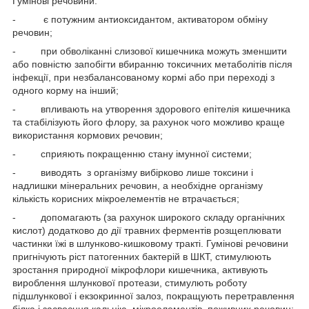
Гумінові речовини:
- є потужним антиоксидантом, активатором обміну
речовин;
- при обволіканні слизової кишечника можуть зменшити
або повністю запобігти вбиранню токсичних метаболітів після
інфекції, при незбалансованому кормі або при переході з
одного корму на інший;
- впливають на утворення здорового епітелія кишечника
та стабілізують його флору, за рахунок чого можливо краще
використання кормових речовин;
- сприяють покращенню стану імунної системи;
- виводять з організму вибірково лише токсини і
надлишки мінеральних речовин, а необхідне організму
кількість корисних мікроелементів не втрачається;
- допомагають (за рахунок широкого складу органічних
кислот) додатково до дії травних ферментів розщеплювати
частинки їжі в шлунково-кишковому тракті. Гумінові речовини
пригнічують ріст патогенних бактерій в ШКТ, стимулюють
зростання природної мікрофлори кишечника, активують
вироблення шлункової протеази, стимулють роботу
підшлункової і екзокринної залоз, покращують перетравлення
білка і засвоєння кальцію, мікроелементів, поживних речовин;