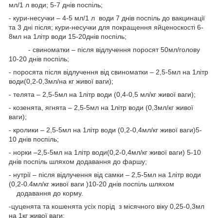
мл/1 л води; 5-7 днів поспіль;
- кури-несучки – 4-5 мл/1 л води 7 днів поспіль до вакцинації
та 3 дні після; кури-несучки для покращення яйценоскості 6-
8мл на 1літр води 15-20днів поспіль;
- свиноматки – після відлучення поросят 50мл/голову
10-20 днів поспіль;
- поросята після відлучення від свиноматки – 2,5-5мл на 1літр
води(0,2-0,3мл/на кг живої ваги);
- телята – 2,5-5мл на 1літр води (0,4-0,5 мл/кг живої ваги);
- козенята, ягнята – 2,5-5мл на 1літр води (0,3мл/кг живої
ваги);
- кролики – 2,5-5мл на 1літр води (0,2-0,4мл/кг живої ваги)5-
10 днів поспіль;
- норки –2,5-5мл на 1літр води(0,2-0,4мл/кг живої ваги) 5-10
днів поспіль шляхом додавання до фаршу;
- нутрії – після відлучення від самки – 2,5-5мл на 1літр води
(0,2-0.4мл/кг живої ваги )10-20 днів поспіль шляхом
додавання до корму.
-цуценята та кошенята усіх порід з місячного віку 0,25-0,3мл
на 1кг живої ваги;