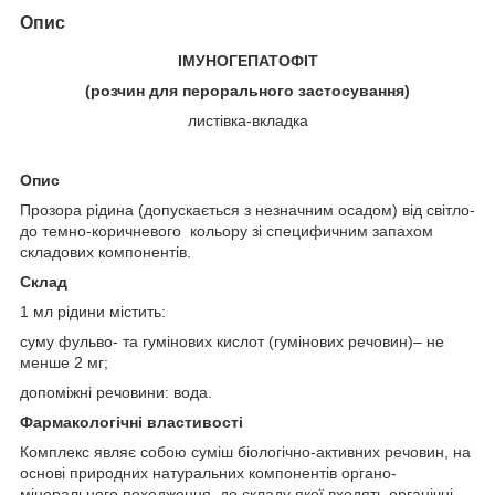
Опис
ІМУНОГЕПАТОФІТ
(розчин для
перорального застосування)
листівка-вкладка
Опис
Прозора рідина (допускається з незначним осадом) від світло-
до темно-коричневого кольору зі специфичним запахом
складових компонентів.
Склад
1 мл рідини містить:
суму фульво- та гумінових кислот (гумінових речовин)– не
менше 2 мг;
допоміжні речовини: вода.
Фармакологічні властивості
Комплекс являє собою суміш біологічно-активних речовин, на
основі природних натуральних компонентів органо-
мінерального походження, до складу якої входять органічні