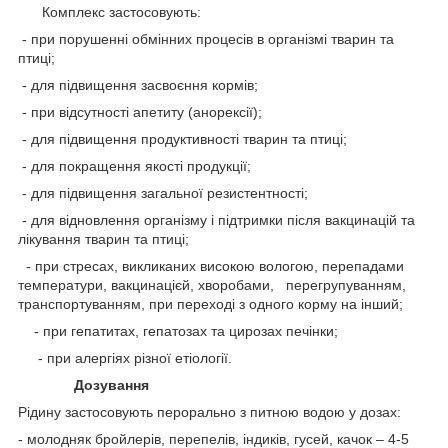
Комплекс застосовують:
- при порушенні обмінних процесів в організмі тварин та
птиці;
- для підвищення засвоєння кормів;
- при відсутності апетиту (анорексії);
- для підвищення продуктивності тварин та птиці;
- для покращення якості продукції;
- для підвищення загальної резистентності;
- для відновлення організму і підтримки після вакцинацій та
лікування тварин та птиці;
- при стресах, викликаних високою вологою, перепадами
температури, вакцинацієй, хворобами, перегрупуванням,
транспортуванням, при переході з одного корму на інший;
- при гепатитах, гепатозах та цирозах печінки;
- при алергіях різної етіології.
Дозування
Рідину застосовують перорально з питною водою у дозах:
- молодняк бройлерів, перепелів, індиків, гусей, качок – 4-5