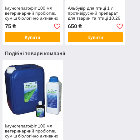
Імуногепатофіт 100 мл
Альбувір для птиці 1 л
ветеринарний пробіотик,
противірусний препарат
суміш біологічно активних
для тварин та птиці 10.26
речовин
75
650
₴
₴
Купити
Купити
Подібні товари компанії
Імуногепатофіт 100 мл
ветеринарний пробіотик,
суміш біологічно активних