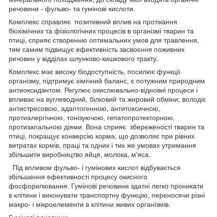
речовини - фульво- та гумінові кислоти.
Комплекс справляє позитивний вплив на протікання
біохімічних та фізіологічних процесів в організмі тварин та
птиці, сприяє створенню оптимальних умов для травлення,
тим самим підвищує ефективність засвоєння поживних
речовин у відділах шлунково-кишкового тракту.
Комплекс має високу біодоступність, посилює функції
організму, підтримує хімічний баланс, є потужним природним
антиоксидантом. Регулює окислювально-відновні процеси і
впливає на вуглеводний, білковий та жировий обміни; володіє
антистресовою, адаптогенною, антитоксичною,
протиалергічною, тонізуючою, гепатопротекторною,
протизапальною діями. Вона сприяє збереженості тварин та
птиці, покращує конверсію корма, що дозволяє при рівних
витратах кормів, праці та одних і тих же умовах утримання
збільшити виробництво яйця, молока, м'яса.
Під впливом фульво- і гумінових кислот відбувається
збільшення ефективності процесу окисного
фосфорилювання. Гумінові речовини здатні легко проникати
в клітини і виконувати транспортну функцію, переносячи різні
макро- і мікроелементи в клітини живих організмів.