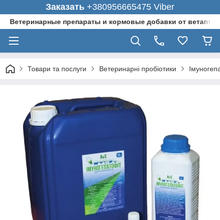
Заказать
+380956665475 Viber
Ветеринарные препараты и кормовые добавки от ветаптеки
Товари та послуги
Ветеринарні пробіотики
Імуногепа