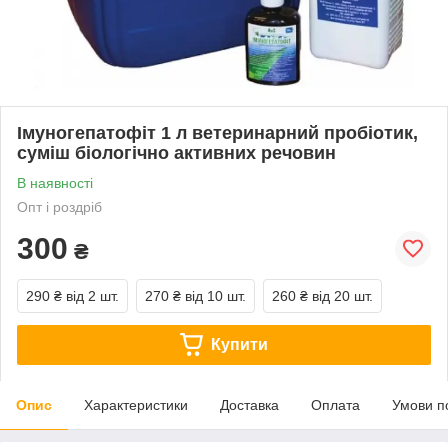
Імуногепатофіт 1 л ветеринарний пробіотик,
суміш біологічно активних речовин
В наявності
Опт і роздріб
300
₴
290 ₴
від 2 шт.
270 ₴
від 10 шт.
260 ₴
від 20 шт.
Купити
Опис
Характеристики
Доставка
Оплата
Умови п