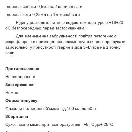
-дорослі собаки-0,5мл на 1кг живої ваги;
-дорослі коти-0,25мл на 1кг живої ваги
Рідину розводять питною водою температурою +18+20
о
С безпосередньо перед застосуванням.
Для зменьшення забрудненості повітря патогенною
мікрофлорою в приміщеннях рекомендується розпорошувати
аєрозольно у присутності тварин в дозі 3-4літра на 1 тонну
води.
Протипоказання
Не встановлені.
Застереження
Немає.
Форма випуску
Флакони полімерні об’ємом від 100 мл до 50 л.
Зберігання
Сухе, темне місце при температурі від +5 °С до+ 25°С.