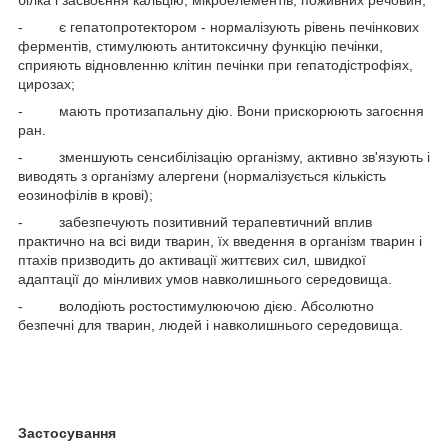
- є гепатопротектором - нормалізують рівень печінкових
ферментів, стимулюють антитоксичну функцію печінки,
сприяють відновленню клітин печінки при гепатодістрофіях,
цирозах;
- мають протизапальну дію. Вони прискорюють загоєння
ран.
- зменшують сенсибілізацію організму, активно зв'язують і
виводять з організму алергени (нормалізується кількість
еозинофілів в крові);
- забезпечують позитивний терапевтичний вплив
практично на всі види тварин, їх введення в організм тварин і
птахів призводить до активації життєвих сил, швидкої
адаптації до мінливих умов навколишнього середовища.
- володіють ростостимулюючою дією. Абсолютно
безпечні для тварин, людей і навколишнього середовища.
Застосування