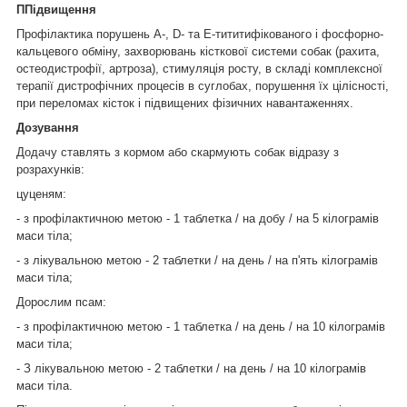
П
Підвищення
Профілактика порушень А-, D- та E-тититифікованого і фосфорно-
кальцевого обміну, захворювань кісткової системи собак (рахита,
остеодистрофії, артроза), стимуляція росту, в складі комплексної
терапії дистрофічних процесів в суглобах, порушення їх цілісності,
при переломах кісток і підвищених фізичних навантаженнях.
Дозування
Додачу ставлять з кормом або скармують собак відразу з
розрахунків:
цуценям:
- з профілактичною метою - 1 таблетка / на добу / на 5 кілограмів
маси тіла;
- з лікувальною метою - 2 таблетки / на день / на п'ять кілограмів
маси тіла;
Дорослим псам:
- з профілактичною метою - 1 таблетка / на день / на 10 кілограмів
маси тіла;
- З лікувальною метою - 2 таблетки / на день / на 10 кілограмів
маси тіла.