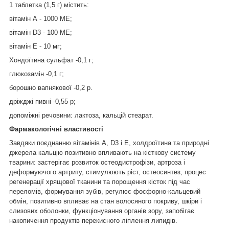
1 таблетка (1,5 г) містить:
вітамін А - 1000 МЕ;
вітамін D
3
- 100 МЕ;
вітамін Е - 10 мг;
Хондоїтина сульфат -0,1 г;
глюкозамін -0,1 г;
борошно вапнякової -0,2 р.
дріжджі пивні -0,55 р;
допоміжні речовини: лактоза, кальцій стеарат.
Фармакологічні властивості
Завдяки поєднанню вітамінів А, D
3
і Е, холдроїтина та природні
джерела кальцію позитивно впливають на кісткову систему
тварини: застерігає розвиток остеодистрофізи, артроза і
деформуючого артриту, стимулюють ріст, остеосинтез, процес
регенерації хрящової тканини та порощення кісток під час
переломів, формування зубів, регулює фосфорно-кальцевий
обмін, позитивно впливає на стан волосяного покриву, шкіри і
слизових оболонки, функціонування органів зору, запобігає
накопичення продуктів перекисного ліплення липидів.