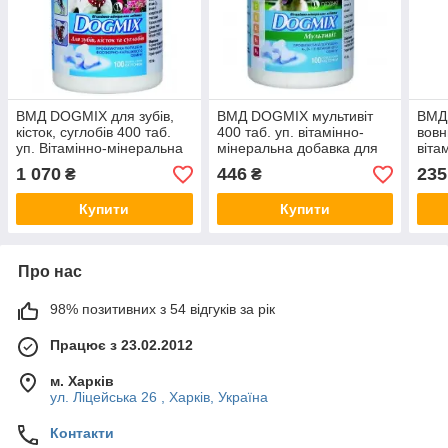
ВМД DOGMIX для зубів,
ВМД DOGMIX мультивіт
ВМД 
кісток, суглобів 400 таб.
400 таб. уп. вітамінно-
вовн
уп. Вітамінно-мінеральна
мінеральна добавка для
віта
добавка для дорослих
цуценят і дорослих собак.
доба
1 070
446
235
₴
₴
собак і цуценят
доро
Купити
Купити
Про нас
98% позитивних з 54 відгуків за рік
Працює з 23.02.2012
м. Харків
ул. Ліцейська 26 , Харків, Україна
Контакти