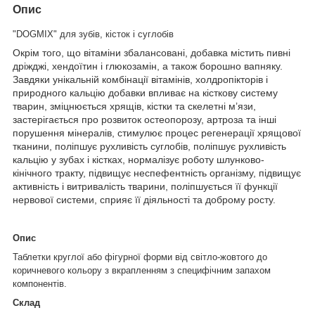
Опис
"DOGMIX" для зубів, кісток і суглобів
Окрім того, що вітаміни збалансовані, добавка містить пивні
дріжджі, хендоїтин і глюкозамін, а також борошно вапняку.
Завдяки унікальній комбінації вітамінів, холдропікторів і
природного кальцію добавки впливає на кісткову систему
тварин, зміцнюється хрящів, кістки та скелетні м’язи,
застерігається про розвиток остеопорозу, артроза та інші
порушення мінералів, стимулює процес регенерації хрящової
тканини, поліпшує рухливість суглобів, поліпшує рухливість
кальцію у зубах і кістках, нормалізує роботу шлунково-
кінічного тракту, підвищує неспефентність організму, підвищує
активність і витривалість тварини, поліпшується її функції
нервової системи, сприяє її діяльності та доброму росту.
Опис
Таблетки круглої або фігурної форми від світло-жовтого до
коричневого кольору з вкрапленням з специфічним запахом
компонентів.
Склад