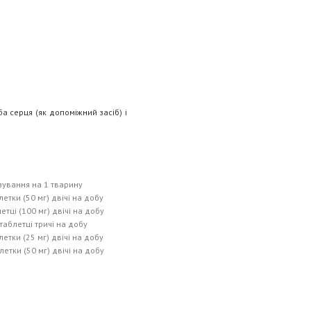
ба серця (як допоміжний засіб) і
ування на 1 тварину
блетки (50 мг) двічі на добу
етці (100 мг) двічі на добу
 таблетці тричі на добу
блетки (25 мг) двічі на добу
блетки (50 мг) двічі на добу