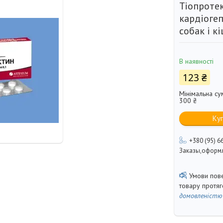
Тіопроте
кардіоге
собак і к
В наявності
123 ₴
Мінімальна су
300 ₴
Ку
+380 (95) 6
Заказы,оформл
товару протя
домовленістю