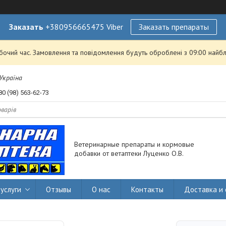
Заказать
+380956665475 Viber
Заказать препараты
обочий час. Замовлення та повідомлення будуть оброблені з 09:00 найбл
 Україна
80 (98) 563-62-73
Ветеринарные препараты и кормовые
добавки от ветаптеки Луценко О.В.
услуги
Отзывы
О нас
Контакты
Доставка и 