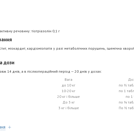
ктивну речовину: тіотріазолін 0,1 г
вання
цистит, міокардит, кардіоміопатія у разі метаболічних порушень, ішемічна хворо
а дози
ж 14 днів, а в післяопераційний період — 20 днів у дозах:
Вага
Доз
до 10 кг
по 1⁄2 та
10-20 кг
по 1 табл
20 кг і більше
по 1
До 3 кг
по 1⁄4 та
3 кг і більше
По 1⁄2 та
ння