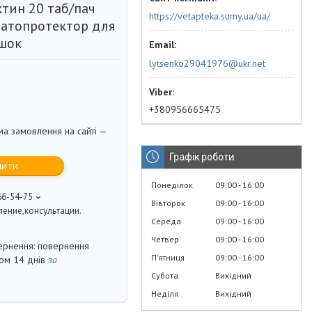
ктин 20 таб/пач
https://vetapteka.sumy.ua/ua/
патопротектор для
ішок
lytsenko29041976@ukr.net
+380956665475
ма замовлення на сайті —
Графік роботи
пити
Понеділок
09:00
16:00
66-54-75
Вівторок
09:00
16:00
ение,консультации.
Середа
09:00
16:00
Четвер
09:00
16:00
повернення
Пʼятниця
09:00
16:00
гом 14 днів
за
Субота
Вихідний
Неділя
Вихідний