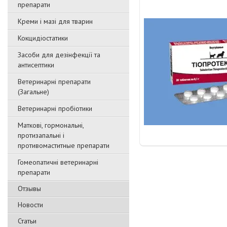
препарати
Креми і мазі для тварин
Кокцидіостатики
Засоби для дезінфекції та
антисептики
Ветеринарні препарати
(Загальне)
Ветеринарні пробіотики
Маткові, гормональні,
протизапальні і
противомаститные препарати
Гомеопатичні ветеринарні
препарати
Отзывы
Новости
Статьи