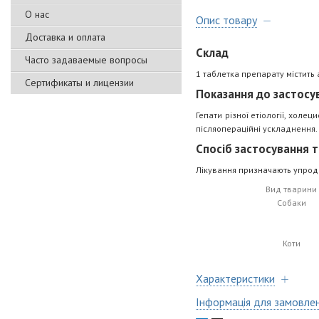
О нас
Опис товару
Доставка и оплата
Склад
Часто задаваемые вопросы
1 таблетка препарату містить а
Сертификаты и лицензии
Показання до застосу
Гепати різної етіології, холе
післяопераційні ускладнення.
Спосіб застосування т
Лікування призначають упродов
Вид тварини
Собаки
Коти
Характеристики
Інформація для замовле