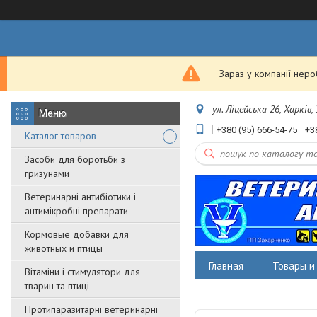
Зараз у компанії нер
ул. Ліцейська 26, Харків,
+380 (95) 666-54-75
+3
Каталог товаров
Засоби для боротьби з
гризунами
Ветеринарні антибіотики і
антимікробні препарати
Кормовые добавки для
животных и птицы
Главная
Товары и 
Вітаміни і стимулятори для
тварин та птиці
Протипаразитарні ветеринарні