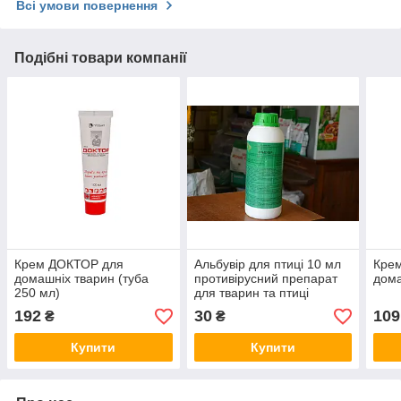
Всі умови повернення
Подібні товари компанії
Крем ДОКТОР для
Альбувір для птиці 10 мл
Кре
домашніх тварин (туба
противірусний препарат
дома
250 мл)
для тварин та птиці
192
30
109
₴
₴
Купити
Купити