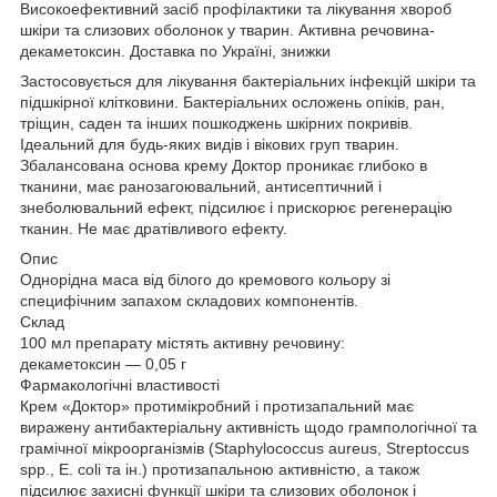
Високоефективний засіб профілактики та лікування хвороб
шкіри та слизових оболонок у тварин. Активна речовина-
декаметоксин. Доставка по Україні, знижки
Застосовується для лікування бактеріальних інфекцій шкіри та
підшкірної клітковини. Бактеріальних осложень опіків, ран,
тріщин, саден та інших пошкоджень шкірних покривів.
Ідеальний для будь-яких видів і вікових груп тварин.
Збалансована основа крему Доктор проникає глибоко в
тканини, має ранозагоювальний, антисептичний і
знеболювальний ефект, підсилює і прискорює регенерацію
тканин. Не має дратівливого ефекту.
Опис
Однорідна маса від білого до кремового кольору зі
специфічним запахом складових компонентів.
Склад
100 мл препарату містять активну речовину:
декаметоксин — 0,05 г
Фармакологічні властивості
Крем «Доктор» протимікробний і протизапальний має
виражену антибактеріальну активність щодо грампологічної та
грамічної мікроорганізмів (Staphylococcus aureus, Streptoccus
spp., E. coli та ін.) протизапальною активністю, а також
підсилює захисні функції шкіри та слизових оболонок і