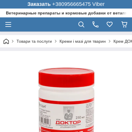
Заказать
+380956665475 Viber
Ветеринарные препараты и кормовые добавки от ветаптеки
Товари та послуги
Креми і мазі для тварин
Крем ДОК