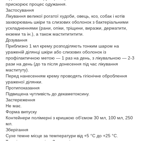
прискорює процес одужання.
Застосування
Лікування великої рогатої худоби, овець, коз, собак і котів
захворювань шкіри та слизових оболонок з бактеріальними
ускладненнями (рани, опіки, тріщини, виразки, дерматити,
екземи та ін.), а також маститититити.
Дозування
Приблизно 1 мл крему розподіляють тонким шаром на
ураженій ділянці шкіри або слизових оболонок із
профілактичною метою — 1 раз на день, з лікувальною — 2-3
рази на день (до та після донесення під час лікування
маституту).
Перед нанесенням крему проводять гігієнічне оброблення
ураженої ділянки.
Протипоказання
Підвищена чутливість до декаметоксину.
Застереження
Не має.
Форма випуску
Контейнери полімерні з кришкою об'ємом 30 мл, 100 мл, 250
мл.
Зберігання
Сухе темне місце за температури від +5 °C до +25 °C.