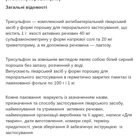
Загальні відомості
Трисульфон — комплексний антибактеріальний лікарський
засіб у формі порошку для перорального застосування, що
містить 1 г якості активних речовин 40 мг
сульфамонометрину у формі натрієвої солі та 20 мг
триметоприму, а як допоміжна речовина — лактозу.
Трисульфон за зовнішнім виглядом являє собою білий сирний
порошок без запаху, розчинний у воді.
Випускають лікарський засіб у формі порошку для
перорального застосування в герметично закритих пакетах із
ламінованої фольги по 100 г і 1 кг.
Кожне паковання маркують із зазначенням назви,
призначення та способу застосування лікарського засобу,
найменування та утримання активних речовин,
найменування організації-виробника та її адрес, написи «Для
тварин», дати виготовлення, номери серії, терміну
придатності, умов зберігання й забезпечує інструкцією із
застосування.