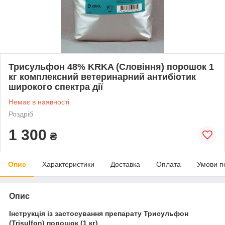
Трисульфон 48% KRKA (Словіння) порошок 1
кг комплексний ветеринарний антибіотик
широкого спектра дії
Немає в наявності
Роздріб
1 300
₴
Опис
Характеристики
Доставка
Оплата
Умови п
Опис
Інструкція із застосування препарату Трисульфон
(Trisulfon) порошок (1 кг)