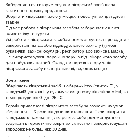
Забороняється використовувати лікарський засіб після
закінчення терміну придатності.
Зберігати лікарський засіб у місцях, недоступних для дітей і
тварин.
Під час роботи з лікарським засобом забороняється пити,
вживати їжу та курити.
Усі роботи з лікарським засобом рекомендується проводити з
використанням засобів індивідуального захисту (гумові
рукавички, захисні окуляри, респіратор або захисна маска).
Не використовувати порожню тару з-під лікарського засобу
для побутових потреб. Складати порожню тару з-під
лікарського засобу в спеціально відведених місцях.
Зберігання
Зберігають лікарський засіб з обережністю (список Б), у
заводській упаковці, у сухому захищеному від світла місці, за
температури від 0 до 25 °С.
Термін придатності лікарського засобу за зазначених умов
зберігання — 3 роки від дати виготовлення. Після відкриття
заводського паковання, лікарські засоби рекомендується
зберігати в герметично закритих ємностях і використовувати
впродовж не більш ніж 30 днів.