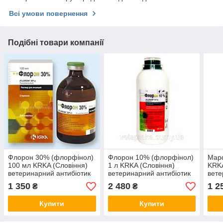
Всі умови повернення
Подібні товари компанії
Флорон 30% (флорфінол)
Флорон 10% (флорфінол)
Мар
100 мл KRKA (Словіння)
1 л KRKA (Словіння)
KRKA
ветеринарний антибіотик
ветеринарний антибіотик
вете
широкого спектра дії
широкого спектра дії
широ
1 350
2 480
1 2
₴
₴
Купити
Купити