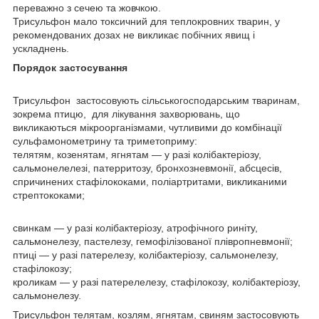
переважно з сечею та жовчкою.
Трисульфон мало токсичний для теплокровних тварин, у
рекомендованих дозах не викликає побічних явищ і
ускладнень.
Порядок застосування
Трисульфон застосовують сільськогосподарським тваринам,
зокрема птицю, для лікування захворювань, що
викликаються мікроорганізмами, чутливими до комбінації
сульфамонометрину та триметоприму:
телятям, козенятам, ягнятам — у разі колібактеріозу,
сальмонелелезі, патерритозу, бронхозневмонії, абсцесів,
спричинених стафілококами, поліартритами, викликаними
стрептококами;
свинкам — у разі колібактеріозу, атрофічного риніту,
сальмонелезу, пастелезу, гемофілізованої плівропневмонії;
птиці — у разі патерелезу, колібактеріозу, сальмонелезу,
стафілокозу;
кроликам — у разі патерелелезу, стафілокозу, колібактеріозу,
сальмонелезу.
Трисульфон телятам, козлям, ягнятам, свиням застосовують