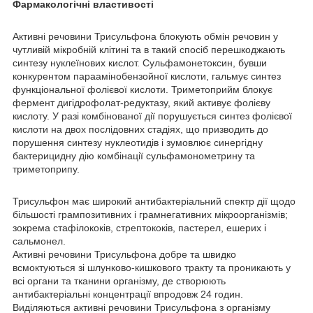
Фармакологічні властивості
Активні речовини Трисульфона блокують обмін речовин у
чутливій мікробній клітині та в такий спосіб перешкоджають
синтезу нуклеїнових кислот. Сульфамонетоксин, бувши
конкурентом параамінобензойної кислоти, гальмує синтез
функціональної фолієвої кислоти. Триметоприйм блокує
фермент дигідрофолат-редуктазу, який активує фолієву
кислоту. У разі комбінованої дії порушується синтез фолієвої
кислоти на двох послідовних стадіях, що призводить до
порушення синтезу нуклеотидів і зумовлює синергідну
бактерицидну дію комбінації сульфамонометрину та
триметоприпу.
Трисульфон має широкий антибактеріальний спектр дії щодо
більшості грампозитивних і грамнегативних мікроорганізмів;
зокрема стафілококів, стрептококів, пастерел, ешерих і
сальмонел.
Активні речовини Трисульфона добре та швидко
всмоктуються зі шлунково-кишкового тракту та проникають у
всі органи та тканини організму, де створюють
антибактеріальні концентрації впродовж 24 годин.
Виділяються активні речовини Трисульфона з організму