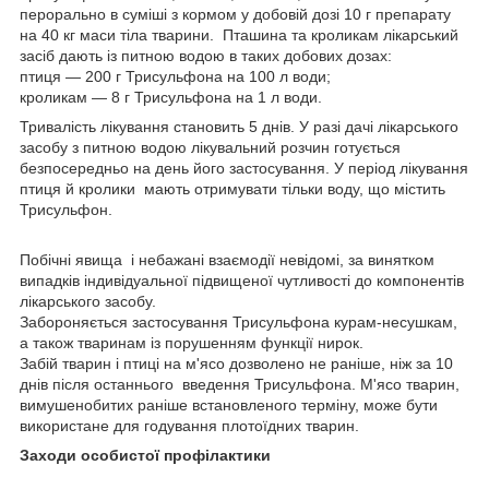
перорально в суміші з кормом у добовій дозі 10 г препарату
на 40 кг маси тіла тварини. Пташина та кроликам лікарський
засіб дають із питною водою в таких добових дозах:
птиця — 200 г Трисульфона на 100 л води;
кроликам — 8 г Трисульфона на 1 л води.
Тривалість лікування становить 5 днів. У разі дачі лікарського
засобу з питною водою лікувальний розчин готується
безпосередньо на день його застосування. У період лікування
птиця й кролики мають отримувати тільки воду, що містить
Трисульфон.
Побічні явища і небажані взаємодії невідомі, за винятком
випадків індивідуальної підвищеної чутливості до компонентів
лікарського засобу.
Забороняється застосування Трисульфона курам-несушкам,
а також тваринам із порушенням функції нирок.
Забій тварин і птиці на м'ясо дозволено не раніше, ніж за 10
днів після останнього введення Трисульфона. М'ясо тварин,
вимушенобитих раніше встановленого терміну, може бути
використане для годування плотоїдних тварин.
Заходи особистої профілактики