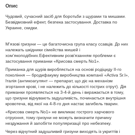
Опис
Чудовий, сучасний засіб для боротьби з щурами та мишами.
Безвідмовний ефект, безпека застосування. Доставка по
Украине, скидки.
М'язові гризуни — це багаточисна група класу ссавців. До них
належать шкідники сімейства мишей і
хом'якоподібних.Ефективним розв'язанням проблеми є
застосування приманки «Крисова смерть No1».
Приманка для щурів виробляється на основі родіциду II-го
покоління — бродифакуму виробництва компанії «Activa Sr.l»,
Італія (антикоагулянт — препарат, що діє на механізм
згортання крові, і не належить до кількості гострих отрут). Дія
приманки проявляється на 3-4-й день і виражається в тому,
що гризуни відчувають задушливість, починається внутрішня
кровотеча, від якої на 4-8-го дня настає загибель тварин.
«Крисова смерть No1» не викликає гострого харчового
отруєння, тому гризуни не можуть визначити причину
нездужання й запобігти популяризації про небезпеку.
Через відчутний задушливий гризуни виходять із укриттів і