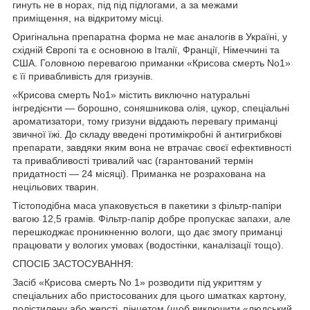
гинуть не в норах, під під підлогами, а за межами
приміщення, на відкритому місці.
Оригінальна препаратна форма не має аналогів в Україні, у
східній Європі та є основною в Італії, Франції, Німеччині та
США. Головною перевагою приманки «Крисова смерть No1»
є її привабливість для гризунів.
«Крисова смерть No1» містить виключно натуральні
інгредієнти — борошно, соняшникова олія, цукор, спеціальні
ароматизатори, тому гризуни віддають перевагу приманці
звичної їжі. До складу введені протимікробні й антигрибкові
препарати, завдяки яким вона не втрачає своєї ефективності
та привабливості тривалий час (гарантований термін
придатності — 24 місяці). Приманка не розрахована на
нецільових тварин.
Тістоподібна маса упаковується в пакетики з фільтр-папіри
вагою 12,5 грамів. Фільтр-папір добре пропускає запахи, але
перешкоджає проникненню вологи, що дає змогу приманці
працювати у вологих умовах (водостінки, каналізації тощо).
СПОСІБ ЗАСТОСУВАННЯ:
Засіб «Крисова смерть No 1» розводити під укриттям у
спеціальних або пристосованих для цього шматках картону,
полістилену або жерсті, пінцетом (щоб виключити «людський