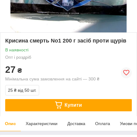
Крисина смерть No1 200 г засіб проти щурів
В наявності
Опт і роздріб
27
₴
Мінімальна сума замовлення на сайті — 300 ₴
25 ₴
від 50 шт.
Купити
Опис
Характеристики
Доставка
Оплата
Умови п