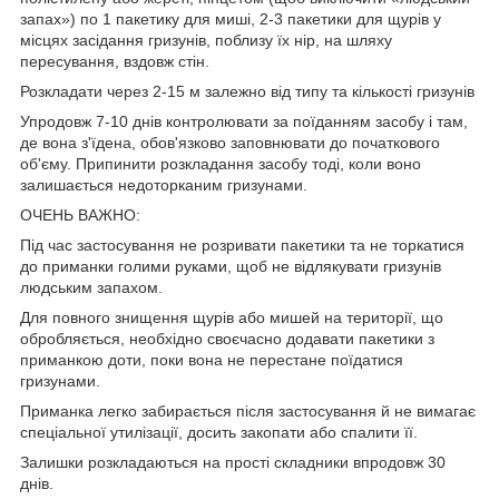
запах») по 1 пакетику для миші, 2-3 пакетики для щурів у
місцях засідання гризунів, поблизу їх нір, на шляху
пересування, вздовж стін.
Розкладати через 2-15 м залежно від типу та кількості гризунів
Упродовж 7-10 днів контролювати за поїданням засобу і там,
де вона з'їдена, обов'язково заповнювати до початкового
об'єму. Припинити розкладання засобу тоді, коли воно
залишається недоторканим гризунами.
ОЧЕНЬ ВАЖНО:
Під час застосування не розривати пакетики та не торкатися
до приманки голими руками, щоб не відлякувати гризунів
людським запахом.
Для повного знищення щурів або мишей на території, що
обробляється, необхідно своєчасно додавати пакетики з
приманкою доти, поки вона не перестане поїдатися
гризунами.
Приманка легко забирається після застосування й не вимагає
спеціальної утилізації, досить закопати або спалити її.
Залишки розкладаються на прості складники впродовж 30
днів.