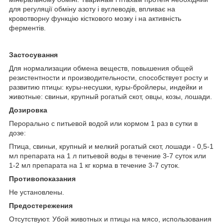
для регуляції обміну азоту і вуглеводів, впливає на
кровотворну функцію кісткового мозку і на активність
ферментів.
Застосування
Для нормализации обмена веществ, повышения общей
резистентности и производительности, способствует росту и
развитию птицы: куры-несушки, куры-бройлеры, индейки и
животные: свиньи, крупный рогатый скот, овцы, козы, лошади.
Дозировка
Перорально с питьевой водой или кормом 1 раз в сутки в
дозе:
Птица, свиньи, крупный и мелкий рогатый скот, лошади - 0,5-1
мл препарата на 1 л питьевой воды в течение 3-7 суток или
1-2 мл препарата на 1 кг корма в течение 3-7 суток.
Противопоказания
Не установлены.
Предостережения
Отсутствуют. Убой животных и птицы на мясо, использования