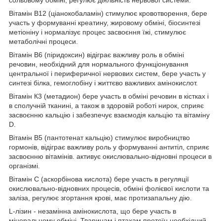
Вітамін В12 (ціанокобаламін) стимулює кровотворення, бере
участь у формуванні креатину, жировому обміні, біосинтезі
метіоніну і нормалізує процес засвоєння їжі, стимулює
метаболічні процеси.
Вітамін В6 (піридоксин) відіграє важливу роль в обміні
речовин, необхідний для нормального функціонування
центральної і периферичної нервових систем, бере участь у
синтезі білка, гемоглобіну і життєво важливих амінокислот.
Вітамін К3 (метадион) бере участь в обміні речовин в кістках і
в сполучній тканині, а також в здоровій роботі нирок, сприяє
засвоєнню кальцію і забезпечує взаємодія кальцію та вітаміну
D.
Вітамін В5 (пантотенат кальцію) стимулює виробництво
гормонів, відіграє важливу роль у формуванні антитіл, сприяє
засвоєнню вітамінів. активує окислювально-відновні процеси в
організмі.
Вітамін С (аскорбінова кислота) бере участь в регуляції
окислювально-відновних процесів, обміні фолієвої кислоти та
заліза, регулює згортання крові, має протизапальну дію.
L-лізин - незамінна амінокислота, що бере участь в
мінеральному обміні. Тваринам і птахам протеїн необхідний