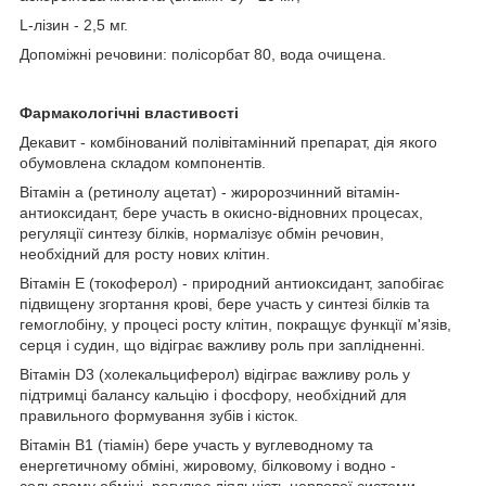
L-лізин - 2,5 мг.
Допоміжні речовини: полісорбат 80, вода очищена.
Фармакологічні властивості
Декавит - комбінований полівітамінний препарат, дія якого
обумовлена складом компонентів.
Вітамін а (ретинолу ацетат) - жиророзчинний вітамін-
антиоксидант, бере участь в окисно-відновних процесах,
регуляції синтезу білків, нормалізує обмін речовин,
необхідний для росту нових клітин.
Вітамін Е (токоферол) - природний антиоксидант, запобігає
підвищену згортання крові, бере участь у синтезі білків та
гемоглобіну, у процесі росту клітин, покращує функції м'язів,
серця і судин, що відіграє важливу роль при заплідненні.
Вітамін D3 (холекальциферол) відіграє важливу роль у
підтримці балансу кальцію і фосфору, необхідний для
правильного формування зубів і кісток.
Вітамін В1 (тіамін) бере участь у вуглеводному та
енергетичному обміні, жировому, білковому і водно -
сольовому обміні, регулює діяльність нервової системи.