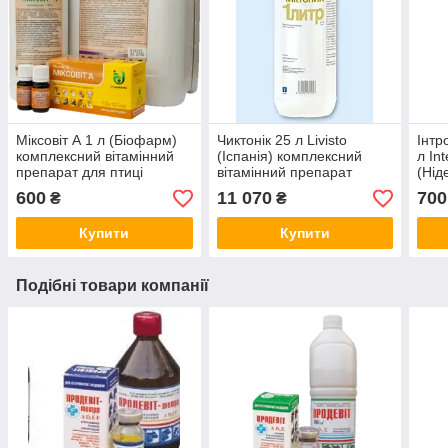
Міксовіт А 1 л (Біофарм)
Чиктонік 25 л Livisto
Інтр
комплексний вітамінний
(Іспанія) комплексний
л In
препарат для птиці
вітамінний препарат
(Нід
розч
600
11 070
700
₴
₴
вико
Купити
Купити
Подібні товари компанії