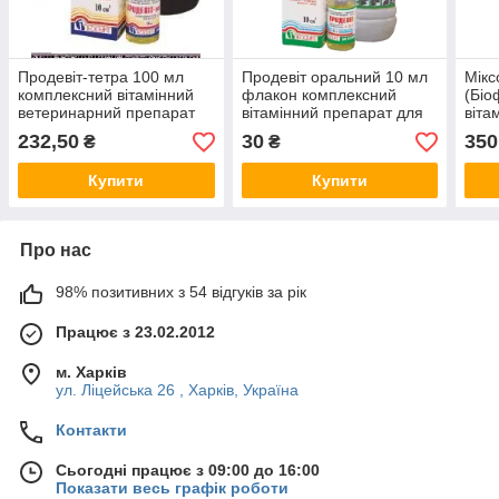
Продевіт-тетра 100 мл
Продевіт оральний 10 мл
Мікс
комплексний вітамінний
флакон комплексний
(Біо
ветеринарний препарат
вітамінний препарат для
віта
для тварин
птиці
птиц
232,50
30
350
₴
₴
Купити
Купити
Про нас
98% позитивних з 54 відгуків за рік
Працює з 23.02.2012
м. Харків
ул. Ліцейська 26 , Харків, Україна
Контакти
Сьогодні працює з 09:00 до 16:00
Показати весь графік роботи