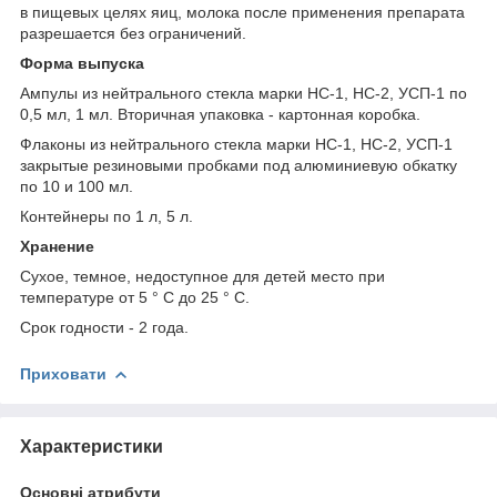
в пищевых целях яиц, молока после применения препарата
разрешается без ограничений.
Форма выпуска
Ампулы из нейтрального стекла марки НС-1, НС-2, УСП-1 по
0,5 мл, 1 мл. Вторичная упаковка - картонная коробка.
Флаконы из нейтрального стекла марки НС-1, НС-2, УСП-1
закрытые резиновыми пробками под алюминиевую обкатку
по 10 и 100 мл.
Контейнеры по 1 л, 5 л.
Хранение
Сухое, темное, недоступное для детей место при
температуре от 5 ° С до 25 ° С.
Срок годности - 2 года.
Приховати
Характеристики
Основні атрибути