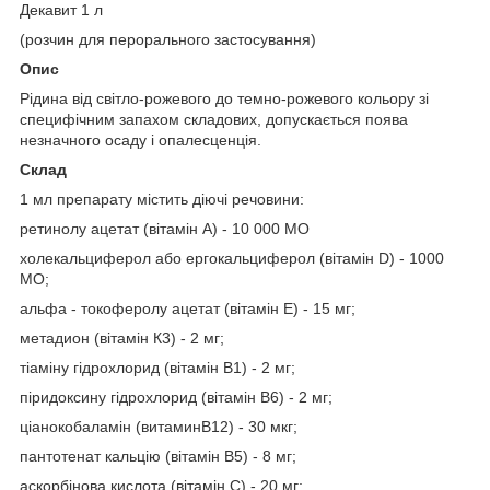
Декавит 1 л
(розчин для перорального застосування)
Опис
Рідина від світло-рожевого до темно-рожевого кольору зі
специфічним запахом складових, допускається поява
незначного осаду і опалесценція.
Склад
1 мл препарату містить діючі речовини:
ретинолу ацетат (вітамін А) - 10 000 МО
холекальциферол або ергокальциферол (вітамін D) - 1000
МО;
альфа - токоферолу ацетат (вітамін Е) - 15 мг;
метадион (вітамін К3) - 2 мг;
тіаміну гідрохлорид (вітамін В1) - 2 мг;
піридоксину гідрохлорид (вітамін В6) - 2 мг;
ціанокобаламін (витаминВ12) - 30 мкг;
пантотенат кальцію (вітамін В5) - 8 мг;
аскорбінова кислота (вітамін С) - 20 мг;